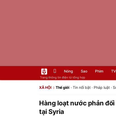
Nóng
Sao
Phim
TV
Trang thông tin điện tử tổng hợp
XÃ HỘI
Thế giới
·
Tin nổi bật
·
Pháp luật
·
S
Hàng loạt nước phản đối
tại Syria