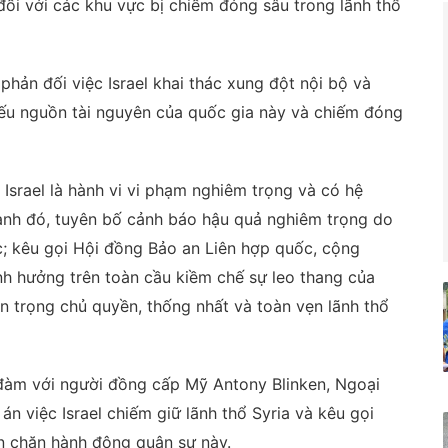
ối với các khu vực bị chiếm đóng sâu trong lãnh thổ
hản đối việc Israel khai thác xung đột nội bộ và
 yếu nguồn tài nguyên của quốc gia này và chiếm đóng
Israel là hành vi vi phạm nghiêm trọng và có hệ
cạnh đó, tuyên bố cảnh báo hậu quả nghiêm trọng do
ực; kêu gọi Hội đồng Bảo an Liên hợp quốc, cộng
h hưởng trên toàn cầu kiềm chế sự leo thang của
ôn trọng chủ quyền, thống nhất và toàn vẹn lãnh thổ
 đàm với người đồng cấp Mỹ Antony Blinken, Ngoại
án việc Israel chiếm giữ lãnh thổ Syria và kêu gọi
 chặn hành động quân sự này.