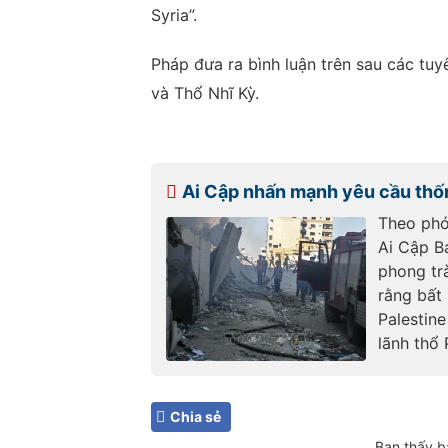
Syria”.
Pháp đưa ra bình luận trên sau các tuy
và Thổ Nhĩ Kỳ.
Ai Cập nhấn mạnh yêu cầu thốn
Theo phó
Ai Cập B
phong tr
rằng bất
Palestin
lãnh thổ 
Chia sẻ
Bạn thấy b