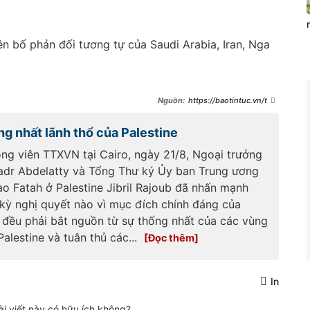
ên bố phản đối tương tự của Saudi Arabia, Iran, Nga
https://baotintuc.vn/the
-gioi/hang-loat-nuoc-phan-doi-
cac-hanh-dong-quan-su-cua-
g nhất lãnh thổ của Palestine
israel-tai-syria-
20241212125205378.htm
ng viên TTXVN tại Cairo, ngày 21/8, Ngoại trưởng
adr Abdelatty và Tổng Thư ký Ủy ban Trung ương
ào Fatah ở Palestine Jibril Rajoub đã nhấn mạnh
 kỳ nghị quyết nào vì mục đích chính đáng của
e đều phải bắt nguồn từ sự thống nhất của các vùng
Palestine và tuân thủ các...
In
ài viết này có hữu ích không?