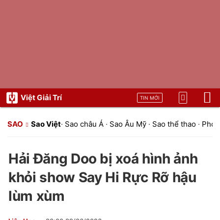
Việt Giải Trí
TIN MỚI
SAO
Sao Việt
·
Sao châu Á
·
Sao Âu Mỹ
·
Sao thể thao
·
Phon
Hải Đăng Doo bị xoá hình ảnh
khỏi show Say Hi Rực Rỡ hậu
lùm xùm