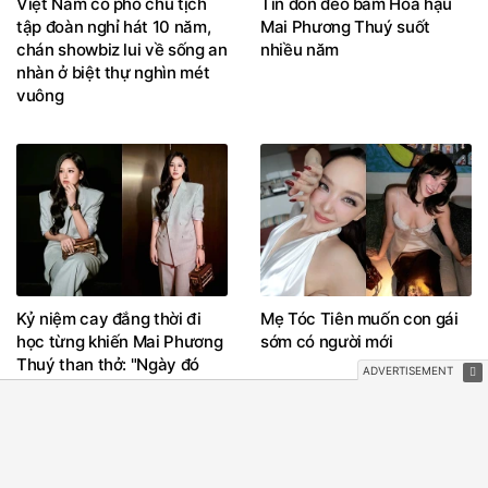
Việt Nam có phó chủ tịch
Tin đồn đeo bám Hoa hậu
tập đoàn nghỉ hát 10 năm,
Mai Phương Thuý suốt
chán showbiz lui về sống an
nhiều năm
nhàn ở biệt thự nghìn mét
vuông
Kỷ niệm cay đắng thời đi
Mẹ Tóc Tiên muốn con gái
học từng khiến Mai Phương
sớm có người mới
Thuý than thở: "Ngày đó
lầm lỗi gì mà phải làm cái
giấy này?"