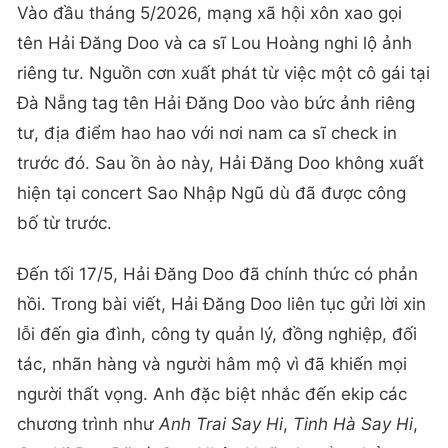
Vào đầu tháng 5/2026, mạng xã hội xôn xao gọi
tên Hải Đăng Doo và ca sĩ Lou Hoàng nghi lộ ảnh
riêng tư. Nguồn cơn xuất phát từ việc một cô gái tại
Đà Nẵng tag tên Hải Đăng Doo vào bức ảnh riêng
tư, địa điểm hao hao với nơi nam ca sĩ check in
trước đó. Sau ồn ào này, Hải Đăng Doo không xuất
hiện tại concert Sao Nhập Ngũ dù đã được công
bố từ trước.
Đến tối 17/5, Hải Đăng Doo đã chính thức có phản
hồi. Trong bài viết, Hải Đăng Doo liên tục gửi lời xin
lỗi đến gia đình, công ty quản lý, đồng nghiệp, đối
tác, nhãn hàng và người hâm mộ vì đã khiến mọi
người thất vọng. Anh đặc biệt nhắc đến ekip các
chương trình như
Anh Trai Say Hi
,
Tinh Hà Say Hi
,