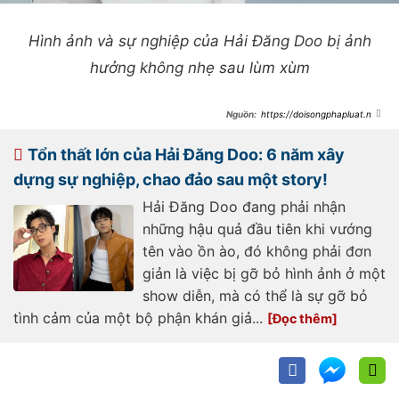
Hình ảnh và sự nghiệp của Hải Đăng Doo bị ảnh
hưởng không nhẹ sau lùm xùm
https://doisongphapluat.ngu
oiduatin.vn/hai-dang-doo-chinh-
thuc-bay-mau-khoi-say-hi-ruc-ro-
hau-lum-xum-a640692.html
Tổn thất lớn của Hải Đăng Doo: 6 năm xây
dựng sự nghiệp, chao đảo sau một story!
Hải Đăng Doo đang phải nhận
những hậu quả đầu tiên khi vướng
tên vào ồn ào, đó không phải đơn
giản là việc bị gỡ bỏ hình ảnh ở một
show diễn, mà có thể là sự gỡ bỏ
tình cảm của một bộ phận khán giả...