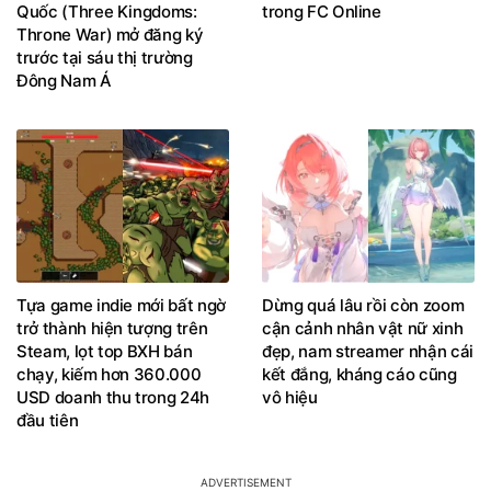
Quốc (Three Kingdoms:
trong FC Online
Throne War) mở đăng ký
trước tại sáu thị trường
Đông Nam Á
Tựa game indie mới bất ngờ
Dừng quá lâu rồi còn zoom
trở thành hiện tượng trên
cận cảnh nhân vật nữ xinh
Steam, lọt top BXH bán
đẹp, nam streamer nhận cái
chạy, kiếm hơn 360.000
kết đắng, kháng cáo cũng
USD doanh thu trong 24h
vô hiệu
đầu tiên