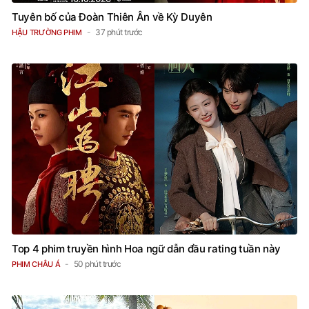
Tuyên bố của Đoàn Thiên Ân về Kỳ Duyên
37 phút trước
HẬU TRƯỜNG PHIM
Top 4 phim truyền hình Hoa ngữ dẫn đầu rating tuần này
50 phút trước
PHIM CHÂU Á