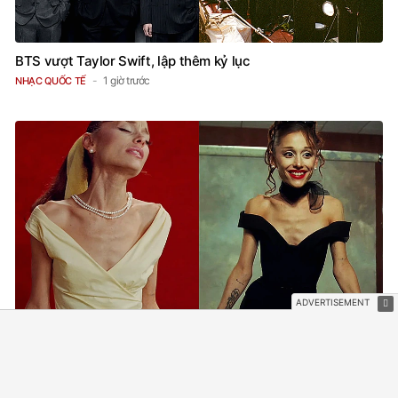
BTS vượt Taylor Swift, lập thêm kỷ lục
1 giờ trước
NHẠC QUỐC TẾ
Gia đình can thiệp khẩn cấp giữa lúc sức khỏe Ariana
Grande 'báo động đỏ'
1 giờ trước