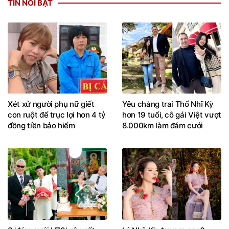
TIN NỔI BẬT
Xét xử người phụ nữ giết
Yêu chàng trai Thổ Nhĩ Kỳ
con ruột để trục lợi hơn 4 tỷ
hơn 19 tuổi, cô gái Việt vượt
đồng tiền bảo hiểm
8.000km làm đám cưới