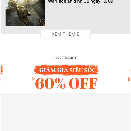
WarFace ấn định CB ngày 15/09