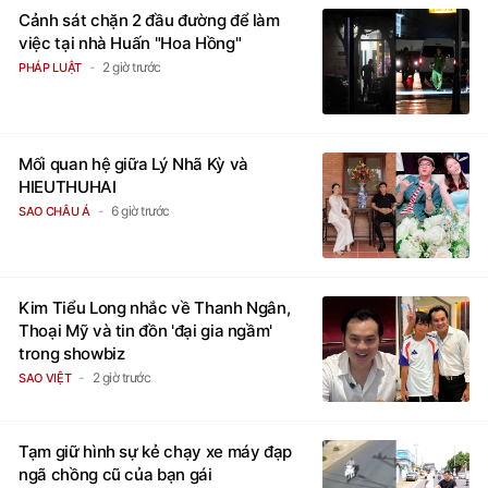
Cảnh sát chặn 2 đầu đường để làm
việc tại nhà Huấn "Hoa Hồng"
2 giờ trước
PHÁP LUẬT
Mối quan hệ giữa Lý Nhã Kỳ và
HIEUTHUHAI
6 giờ trước
SAO CHÂU Á
Kim Tiểu Long nhắc về Thanh Ngân,
Thoại Mỹ và tin đồn 'đại gia ngầm'
trong showbiz
2 giờ trước
SAO VIỆT
Tạm giữ hình sự kẻ chạy xe máy đạp
ngã chồng cũ của bạn gái