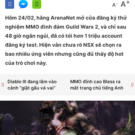
+
A
-
A
Hôm 24/02, hãng ArenaNet mở cửa đăng ký thử
nghiệm MMO đình đám Guild Wars 2, và chỉ sau
48 giờ ngắn ngủi, đã có tới hơn 1 triệu account
đăng ký test. Hiện vẫn chưa rõ NSX sẽ chọn ra
bao nhiêu ứng viên nhưng cũng đủ thấy độ hot
của trò chơi này.
Diablo III đang lâm vào
MMO đỉnh cao Bless ra
cảnh “giật gấu vá vai”
mắt trang chủ tiếng Anh