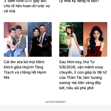
3 'đám cưới U70' gây sốt,
Lý Nhã Kỳ đang ra sao?
chú rể hân hoan đi rước vợ
về nhà
Cái ôm xóa bỏ mọi hiềm
Sau hôm nay, thứ Tư
khích giữa Huỳnh Tông
5/8/2026, vận mệnh xoay
Trạch và chồng Hồ Hạnh
chuyển, 3 con giáp là 'đệ tử'
Nhi
của Thần Tài, làm 'sương
sương' mà tiền vàng đầy
két, tiêu xài phủ phê