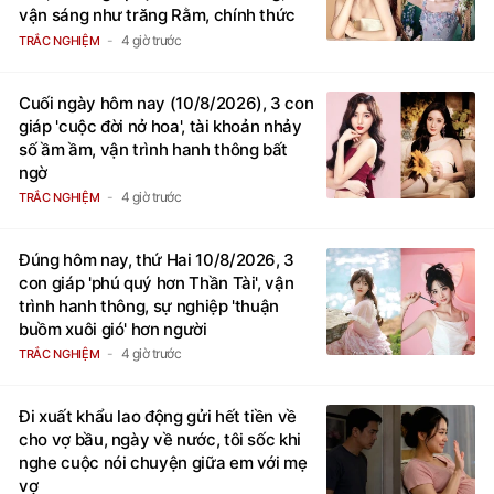
vận sáng như trăng Rằm, chính thức
hết khổ
4 giờ trước
TRẮC NGHIỆM
Cuối ngày hôm nay (10/8/2026), 3 con
giáp 'cuộc đời nở hoa', tài khoản nhảy
số ầm ầm, vận trình hanh thông bất
ngờ
4 giờ trước
TRẮC NGHIỆM
Đúng hôm nay, thứ Hai 10/8/2026, 3
con giáp 'phú quý hơn Thần Tài', vận
trình hanh thông, sự nghiệp 'thuận
buồm xuôi gió' hơn người
4 giờ trước
TRẮC NGHIỆM
Đi xuất khẩu lao động gửi hết tiền về
cho vợ bầu, ngày về nước, tôi sốc khi
nghe cuộc nói chuyện giữa em với mẹ
vợ