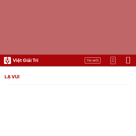
Việt Giải Trí
TIN MỚI
LẠ VUI