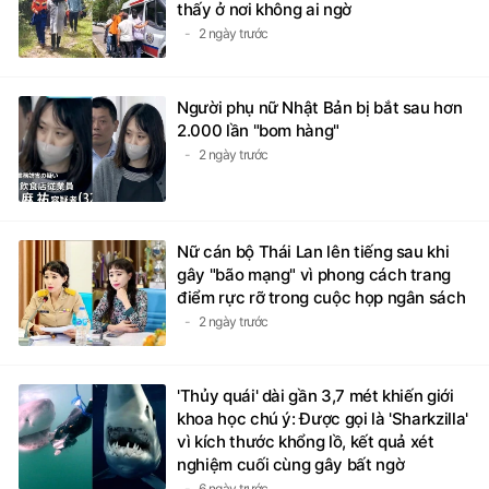
thấy ở nơi không ai ngờ
2 ngày trước
Người phụ nữ Nhật Bản bị bắt sau hơn
2.000 lần "bom hàng"
2 ngày trước
Nữ cán bộ Thái Lan lên tiếng sau khi
gây "bão mạng" vì phong cách trang
điểm rực rỡ trong cuộc họp ngân sách
2 ngày trước
'Thủy quái' dài gần 3,7 mét khiến giới
khoa học chú ý: Được gọi là 'Sharkzilla'
vì kích thước khổng lồ, kết quả xét
nghiệm cuối cùng gây bất ngờ
6 ngày trước