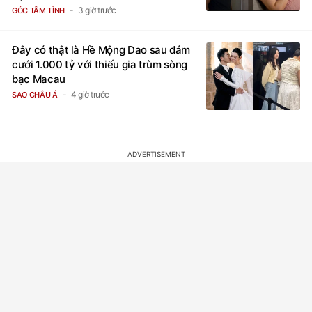
3 giờ trước
GÓC TÂM TÌNH
Đây có thật là Hề Mộng Dao sau đám
cưới 1.000 tỷ với thiếu gia trùm sòng
bạc Macau
4 giờ trước
SAO CHÂU Á