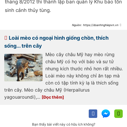
tháng 8/2012 thì thành lập ban quản lý Khu bảo tồn
sinh cảnh thủy tùng.
https://doanhnghiepvn.vn/kh
am-pha/go-quy-hiem-cua-viet-
nam-co-ten-trong-sach-do-gia-
250-trieu-m2-duoc-don-chua-
Loài mèo có ngoại hình giống chồn, thích
duoc-benh-ung-
thu/20250113013011112
sống... trên cây
Mèo cây châu Mỹ hay mèo rừng
châu Mỹ có họ với báo và sư tử
nhưng kích thước nhỏ hơn rất nhiều.
Loài mèo này không chỉ ăn tạp mà
còn có tập tính kỳ lạ là thích sống
trên cây. Mèo cây châu Mỹ (Herpailurus
yagouaroundi),...
Bạn thấy bài viết này có hữu ích không?