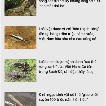
sống sót từ thời kỳ khủng long sở hữu
'con mắt thứ ba'
Loài vật được ví với "hóa thạch sống"
tồn tại hàng trăm triệu năm trước,
Việt Nam hầu như nhà nào cũng có
Loài chim được mệnh danh "sát thủ
rừng xanh" của Việt Nam: Có tên
trong Sách Đỏ, rắn độc thấy là sợ
Kinh ngạc sinh vật có thể "giao phối
xuyên 100 triệu năm tiến hóa"