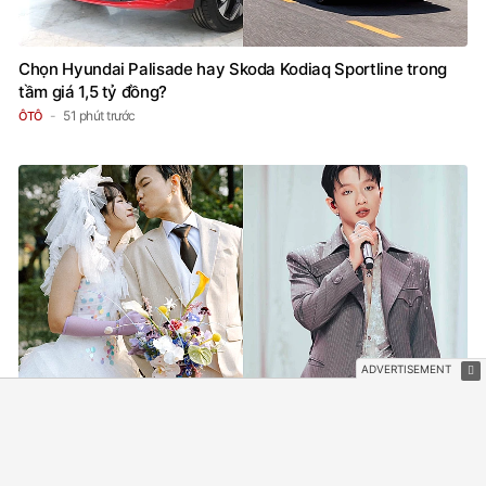
Chọn Hyundai Palisade hay Skoda Kodiaq Sportline trong
tầm giá 1,5 tỷ đồng?
51 phút trước
ÔTÔ
Thi Chông Gai mà vẫn bị chê mờ nhạt, vợ ca sĩ có hit 151
triệu views lên tiếng