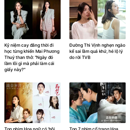
Kỷ niệm cay đắng thời đi
Đường Thi Vịnh nghẹn ngào
học từng khiến Mai Phương
kể sai lầm quá khứ, hé lộ lý
Thuý than thở: "Ngày đó
do rời TVB
lầm lỗi gì mà phải làm cái
giấy này?"
Top phim Hoa ngữ có 'hội
Top 7 phim cổ trang Hoa