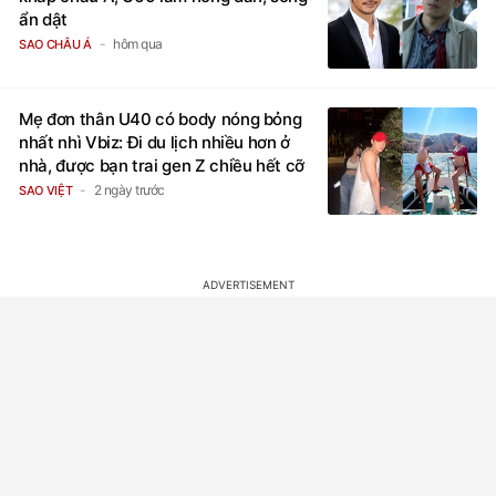
ẩn dật
hôm qua
SAO CHÂU Á
Mẹ đơn thân U40 có body nóng bỏng
nhất nhì Vbiz: Đi du lịch nhiều hơn ở
nhà, được bạn trai gen Z chiều hết cỡ
2 ngày trước
SAO VIỆT