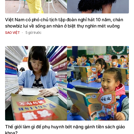
Việt Nam có phó chủ tịch tập đoàn nghỉ hát 10 năm, chán
showbiz lui về sống an nhàn ở biệt thự nghìn mét vuông
5 giờ trước
SAO VIỆT
Thế giới làm gì để phụ huynh bớt nặng gánh tiền sách giáo
khoa?