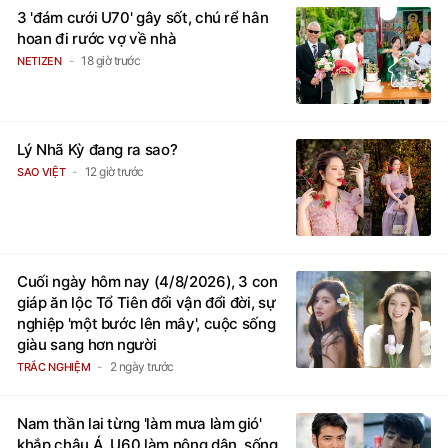
3 'đám cưới U70' gây sốt, chú rể hân
hoan đi rước vợ về nhà
18 giờ trước
NETIZEN
Lý Nhã Kỳ đang ra sao?
12 giờ trước
SAO VIỆT
Cuối ngày hôm nay (4/8/2026), 3 con
giáp ăn lộc Tổ Tiên đổi vận đổi đời, sự
nghiệp 'một bước lên mây', cuộc sống
giàu sang hơn người
2 ngày trước
TRẮC NGHIỆM
Nam thần lai từng 'làm mưa làm gió'
khắp châu Á, U60 làm nông dân, sống