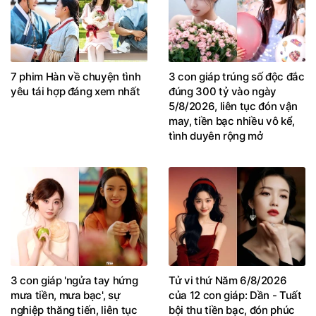
7 phim Hàn về chuyện tình
3 con giáp trúng số độc đắc
yêu tái hợp đáng xem nhất
đúng 300 tỷ vào ngày
5/8/2026, liên tục đón vận
may, tiền bạc nhiều vô kể,
tình duyên rộng mở
3 con giáp 'ngửa tay hứng
Tử vi thứ Năm 6/8/2026
mưa tiền, mưa bạc', sự
của 12 con giáp: Dần - Tuất
nghiệp thăng tiến, liên tục
bội thu tiền bạc, đón phúc