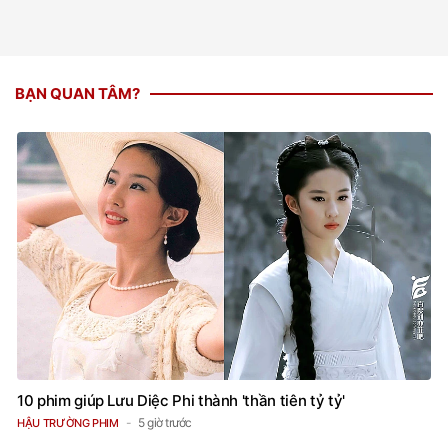
BẠN QUAN TÂM?
10 phim giúp Lưu Diệc Phi thành 'thần tiên tỷ tỷ'
5 giờ trước
HẬU TRƯỜNG PHIM