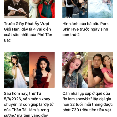
Trước Giây Phút Ấy Vượt
Hình ảnh của bà bầu Park
Giới Hạn, đây là 4 vai diễn
Shin Hye trước ngày sinh
xuất sắc nhất của Phó Tân
con thứ 2
Bác
Sau hôm nay, thứ Tư
Căn nhà lụp xụp ở quê của
5/8/2026, vận mệnh xoay
"lọ lem showbiz" lấy đại gia
chuyển, 3 con giáp là 'đệ tử'
hơn 22 tuổi, mỗi tháng được
của Thần Tài, làm 'sương
phát 730 triệu tiền tiêu vặt
sương' mà tiền vàng đầy