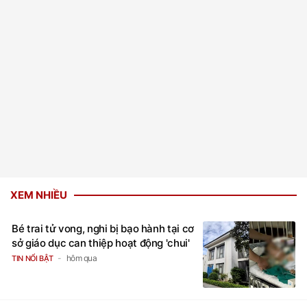
XEM NHIỀU
Bé trai tử vong, nghi bị bạo hành tại cơ
sở giáo dục can thiệp hoạt động 'chui'
hôm qua
TIN NỔI BẬT