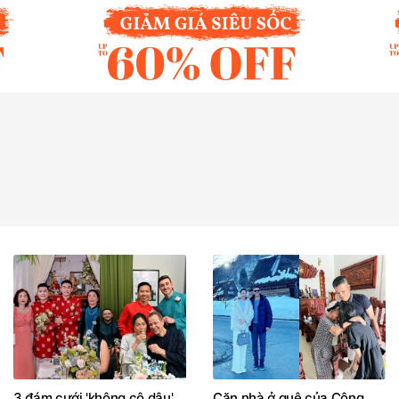
3 đám cưới 'không cô dâu',
Căn nhà ở quê của Công