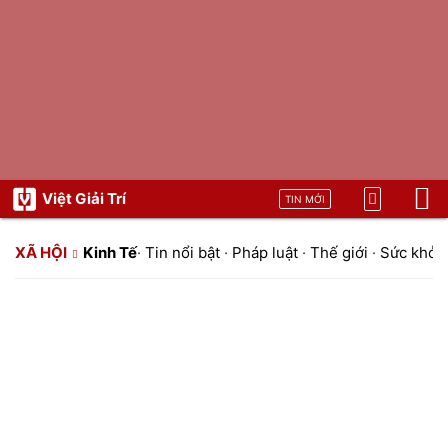
Việt Giải Trí
TIN MỚI
XÃ HỘI
Kinh Tế
·
Tin nổi bật
·
Pháp luật
·
Thế giới
·
Sức khỏe