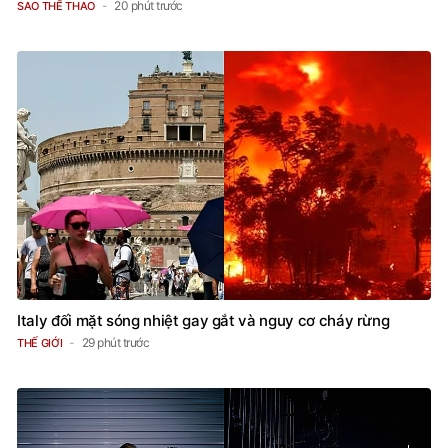
20 phút trước
SAO THỂ THAO
Italy đối mặt sóng nhiệt gay gắt và nguy cơ cháy rừng
29 phút trước
THẾ GIỚI