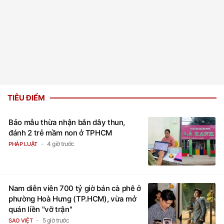
TIÊU ĐIỂM
Bảo mẫu thừa nhận bắn dây thun,
đánh 2 trẻ mầm non ở TPHCM
4 giờ trước
PHÁP LUẬT
Nam diễn viên 700 tỷ giờ bán cà phê ở
phường Hoà Hưng (TP.HCM), vừa mở
quán liền "vỡ trận"
5 giờ trước
SAO VIỆT