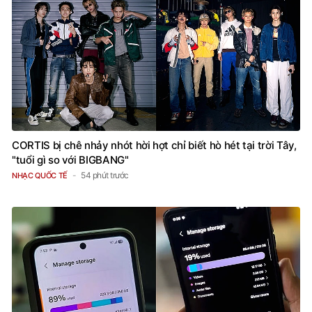
CORTIS bị chê nhảy nhót hời hợt chỉ biết hò hét tại trời Tây,
"tuổi gì so với BIGBANG"
54 phút trước
NHẠC QUỐC TẾ