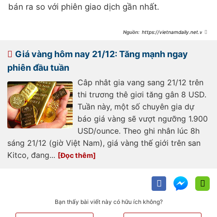
bán ra so với phiên giao dịch gần nhất.
https://vietnamdaily.net.vn/t
ai-chinh-ngan-hang/gia-vang-hom-
nay-2412-vang-dang-trend-tang-
trong-boi-canh-usd-suy-yeu-
Giá vàng hôm nay 21/12: Tăng mạnh ngay
106836.html
phiên đầu tuần
Câp nhât gia vang sang 21/12 trên
thi trương thê giơi tăng gân 8 USD.
Tuần này, một số chuyên gia dự
báo giá vàng sẽ vượt ngưỡng 1.900
USD/ounce. Theo ghi nhân lúc 8h
sáng 21/12 (giờ Việt Nam), giá vàng thế giới trên san
Kitco, đang...
Bạn thấy bài viết này có hữu ích không?