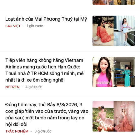
Loạt ảnh của Mai Phương Thuý tại Mỹ
1 giờ trước
SAO VIỆT
Tiếp viên hàng không hãng Vietnam
Airlines mang quốc tịch Hàn Quốc:
Thuê nhà ở TP.HCM sống 1 mình, mê
nhất là đi xe ôm công nghệ
4 giờ trước
NETIZEN
Đúng hôm nay, thứ Bảy 8/8/2026, 3
con giáp 'tiền vào cửa trước, vàng vào
cửa sau', một bước nắm trong tay cơ
hội đổi đời
3 giờ trước
TRẮC NGHIỆM