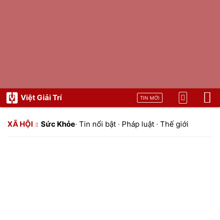
Việt Giải Trí
TIN MỚI
XÃ HỘI
Sức Khỏe
·
Tin nổi bật
·
Pháp luật
·
Thế giới