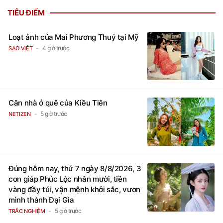
TIÊU ĐIỂM
Loạt ảnh của Mai Phương Thuý tại Mỹ
4 giờ trước
SAO VIỆT
Căn nhà ở quê của Kiều Tiên
5 giờ trước
NETIZEN
Đúng hôm nay, thứ 7 ngày 8/8/2026, 3
con giáp Phúc Lộc nhân mười, tiền
vàng đầy túi, vận mệnh khởi sắc, vươn
mình thành Đại Gia
5 giờ trước
TRẮC NGHIỆM