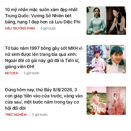
10 mỹ nhân mặc sườn xám đẹp nhất
Trung Quốc: Vương Sở Nhiên bét
bảng, hạng 1 đẹp hơn cả Lưu Diệc Phi
5 giờ trước
HẬU TRƯỜNG PHIM
Tờ báo năm 1997 bỗng gây sốt MXH vì
nữ sinh được lên trang bìa quá xinh:
Ngoài đời cô gái này giờ đã là Tiến sĩ,
giảng viên ĐH!
5 giờ trước
NETIZEN
Đúng hôm nay, thứ Bảy 8/8/2026, 3
con giáp 'tiền vào cửa trước, vàng vào
cửa sau', một bước nắm trong tay cơ
hội đổi đời
5 giờ trước
TRẮC NGHIỆM