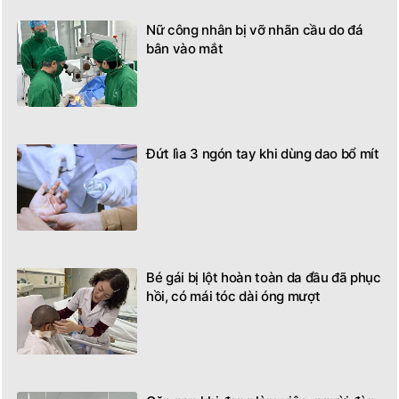
Nữ công nhân bị vỡ nhãn cầu do đá
bân vào mắt
Đứt lìa 3 ngón tay khi dùng dao bổ mít
Bé gái bị lột hoàn toàn da đầu đã phục
hồi, có mái tóc dài óng mượt