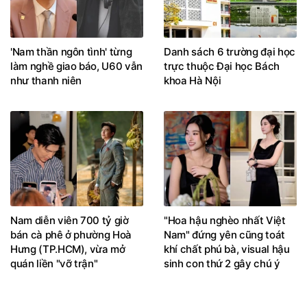
'Nam thần ngôn tình' từng
Danh sách 6 trường đại học
làm nghề giao báo, U60 vẫn
trực thuộc Đại học Bách
như thanh niên
khoa Hà Nội
Nam diễn viên 700 tỷ giờ
"Hoa hậu nghèo nhất Việt
bán cà phê ở phường Hoà
Nam" đứng yên cũng toát
Hưng (TP.HCM), vừa mở
khí chất phú bà, visual hậu
quán liền "vỡ trận"
sinh con thứ 2 gây chú ý