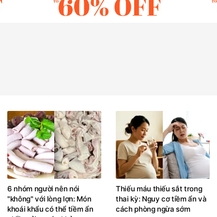
6 nhóm người nên nói
Thiếu máu thiếu sắt trong
"không" với lòng lợn: Món
thai kỳ: Nguy cơ tiềm ẩn và
khoái khẩu có thể tiềm ẩn
cách phòng ngừa sớm