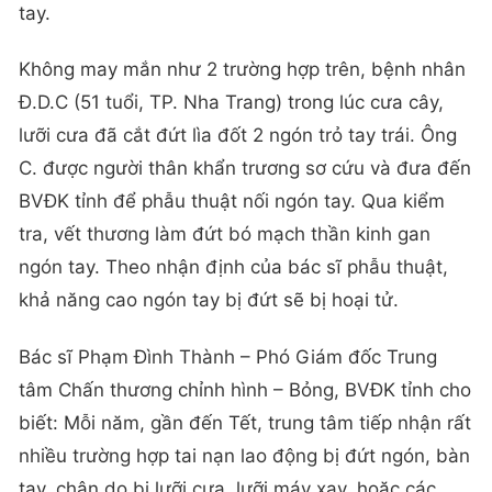
tay.
Không may mắn như 2 trường hợp trên, bệnh nhân
Đ.D.C (51 tuổi, TP. Nha Trang) trong lúc cưa cây,
lưỡi cưa đã cắt đứt lìa đốt 2 ngón trỏ tay trái. Ông
C. được người thân khẩn trương sơ cứu và đưa đến
BVĐK tỉnh để phẫu thuật nối ngón tay. Qua kiểm
tra, vết thương làm đứt bó mạch thần kinh gan
ngón tay. Theo nhận định của bác sĩ phẫu thuật,
khả năng cao ngón tay bị đứt sẽ bị hoại tử.
Bác sĩ Phạm Đình Thành – Phó Giám đốc Trung
tâm Chấn thương chỉnh hình – Bỏng, BVĐK tỉnh cho
biết: Mỗi năm, gần đến Tết, trung tâm tiếp nhận rất
nhiều trường hợp tai nạn lao động bị đứt ngón, bàn
tay, chân do bị lưỡi cưa, lưỡi máy xay, hoặc các