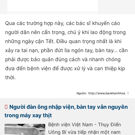
Qua các trường hợp này, các bác sĩ khuyến cáo
người dân nên cẩn trọng, chú ý khi lao động trong
những ngày cận Tết. Điều quan trọng nhất là khi
xảy ra tai nạn, phần đứt lìa ngón tay, bàn tay… cần
phải được bảo quản đúng cách và nhanh chóng
đưa đến bệnh viện để được xử lý và can thiệp kịp
thời.
http://www.baokhanhhoa.vn
/xa-hoi/y-te-suc-khoe/202501/gia-
tang-tai-nan-lao-dong-dip-can-tet-
9c67e6a/
Người đàn ông nhập viện, bàn tay vẫn nguyên
trong máy xay thịt
Bệnh viện Việt Nam - Thụy Điển
Uông Bí vừa tiếp nhận một nam