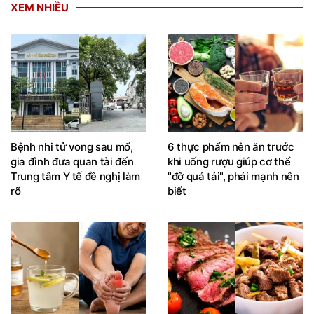
XEM NHIỀU
Bệnh nhi tử vong sau mổ,
6 thực phẩm nên ăn trước
gia đình đưa quan tài đến
khi uống rượu giúp cơ thể
Trung tâm Y tế đề nghị làm
"đỡ quá tải", phái mạnh nên
rõ
biết