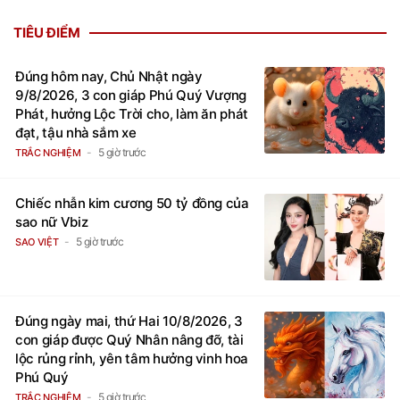
TIÊU ĐIỂM
Đúng hôm nay, Chủ Nhật ngày
9/8/2026, 3 con giáp Phú Quý Vượng
Phát, hưởng Lộc Trời cho, làm ăn phát
đạt, tậu nhà sắm xe
5 giờ trước
TRẮC NGHIỆM
Chiếc nhẫn kim cương 50 tỷ đồng của
sao nữ Vbiz
5 giờ trước
SAO VIỆT
Đúng ngày mai, thứ Hai 10/8/2026, 3
con giáp được Quý Nhân nâng đỡ, tài
lộc rủng rỉnh, yên tâm hưởng vinh hoa
Phú Quý
5 giờ trước
TRẮC NGHIỆM