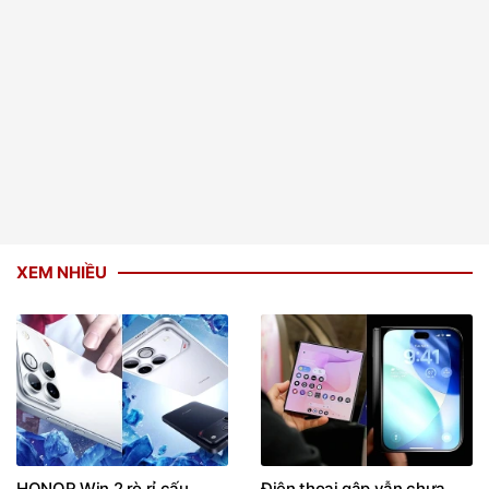
XEM NHIỀU
HONOR Win 2 rò rỉ cấu
Điện thoại gập vẫn chưa