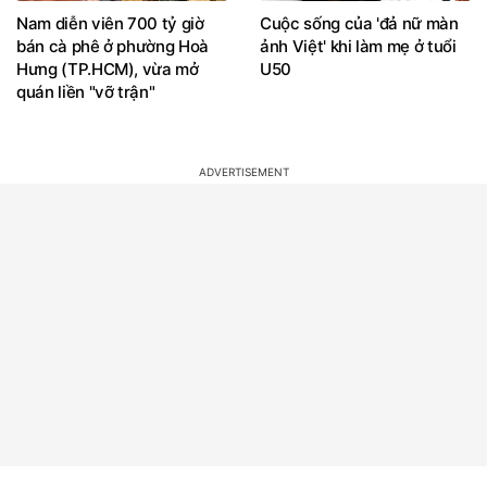
Nam diễn viên 700 tỷ giờ
Cuộc sống của 'đả nữ màn
bán cà phê ở phường Hoà
ảnh Việt' khi làm mẹ ở tuổi
Hưng (TP.HCM), vừa mở
U50
quán liền "vỡ trận"
BẠN QUAN TÂM?