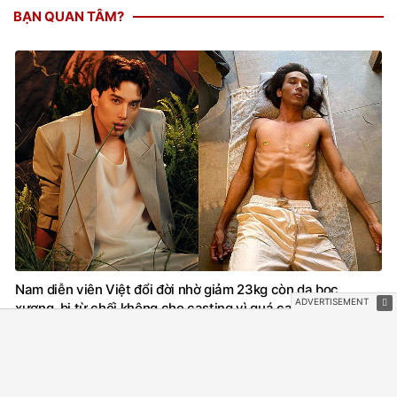
Nam diễn viên Việt đổi đời nhờ giảm 23kg còn da bọc
xương, bị từ chối không cho casting vì quá cao
Mới
HẬU TRƯỜNG PHIM