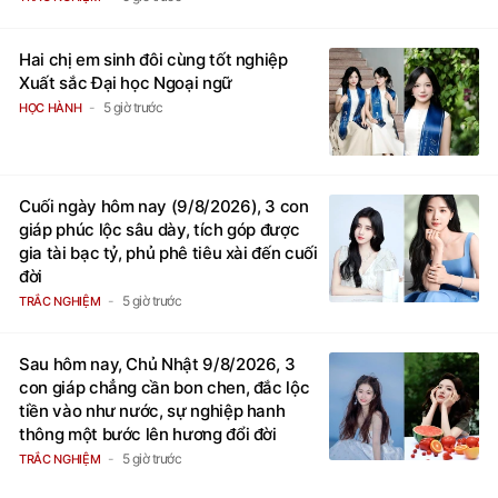
Hai chị em sinh đôi cùng tốt nghiệp
Xuất sắc Đại học Ngoại ngữ
5 giờ trước
HỌC HÀNH
Cuối ngày hôm nay (9/8/2026), 3 con
giáp phúc lộc sâu dày, tích góp được
gia tài bạc tỷ, phủ phê tiêu xài đến cuối
đời
5 giờ trước
TRẮC NGHIỆM
Sau hôm nay, Chủ Nhật 9/8/2026, 3
con giáp chẳng cần bon chen, đắc lộc
tiền vào như nước, sự nghiệp hanh
thông một bước lên hương đổi đời
5 giờ trước
TRẮC NGHIỆM