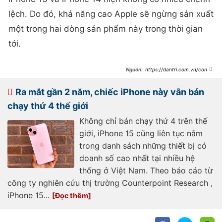
lệch. Do đó, khả năng cao Apple sẽ ngừng sản xuất
một trong hai dòng sản phẩm này trong thời gian
tới.
https://dantri.com.vn/cong-
nghe/gia-iphone-13-giam-ve-muc-
thap-nhat-tu-khi-len-ke-tai-viet-
nam-20250627231919750.htm
Ra mắt gần 2 năm, chiếc iPhone này vẫn bán
chạy thứ 4 thế giới
Không chỉ bán chạy thứ 4 trên thế
giới, iPhone 15 cũng liên tục nằm
trong danh sách những thiết bị có
doanh số cao nhất tại nhiều hệ
thống ở Việt Nam. Theo báo cáo từ
công ty nghiên cứu thị trường Counterpoint Research ,
iPhone 15...