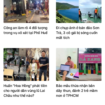
Công an làm rõ 4 đối tượng
Đi chụp ảnh ở bán đảo Sơn
trong vụ xô xát tại Phố Huế
Trà, 3 cô gái bị sóng cuốn
mất tích
Huấn "Hoa Hồng" phát tiền
Bảo mẫu thừa nhận bắn
cho người dân vùng lũ Lai
dây thun, đánh 2 trẻ mầm
Châu như thế nào?
non ở TPHCM