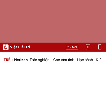
Việt Giải Trí
TIN MỚI
TRẺ
Netizen
·
Trắc nghiệm
·
Góc tâm tình
·
Học hành
·
Kiến t