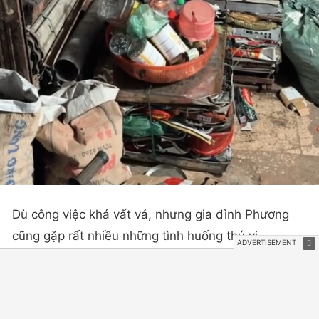
Dù công việc khá vất vả, nhưng gia đình Phương
cũng gặp rất nhiều những tình huống thú vị.
“Chuyện vui mỗi ngày là gặp các cô đồng nát. Gia
đình mình khá thân với các cô, mình cũng rất hay
trò chuyện và trêu đùa cùng các cô ấy. Chuyện