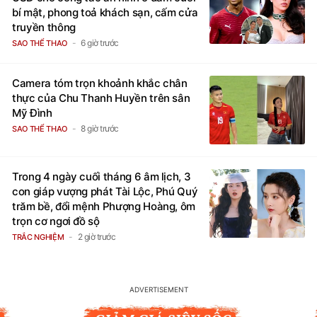
bí mật, phong toả khách sạn, cấm cửa
truyền thông
6 giờ trước
SAO THỂ THAO
Camera tóm trọn khoảnh khắc chân
thực của Chu Thanh Huyền trên sân
Mỹ Đình
8 giờ trước
SAO THỂ THAO
Trong 4 ngày cuối tháng 6 âm lịch, 3
con giáp vượng phát Tài Lộc, Phú Quý
trăm bề, đổi mệnh Phượng Hoàng, ôm
trọn cơ ngơi đồ sộ
2 giờ trước
TRẮC NGHIỆM