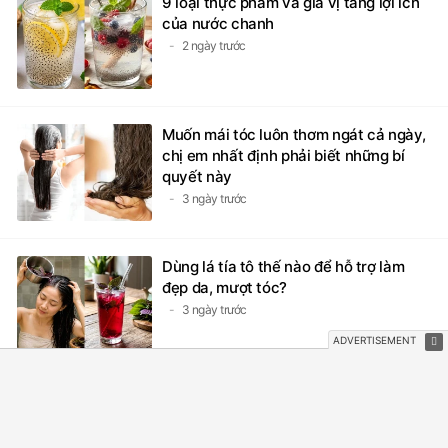
9 loại thực phẩm và gia vị tăng lợi ích
của nước chanh
2 ngày trước
Muốn mái tóc luôn thơm ngát cả ngày,
chị em nhất định phải biết những bí
quyết này
3 ngày trước
Dùng lá tía tô thế nào để hỗ trợ làm
đẹp da, mượt tóc?
3 ngày trước
Loại quả được nhiều phụ nữ yêu thích
vì vừa tươi ngon, vừa hỗ trợ làm đẹp
da