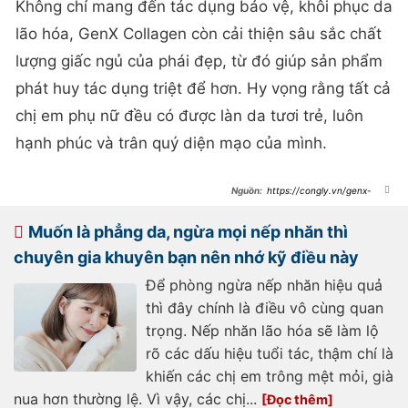
Không chỉ mang đến tác dụng bảo vệ, khôi phục da
lão hóa, GenX Collagen còn cải thiện sâu sắc chất
lượng giấc ngủ của phái đẹp, từ đó giúp sản phẩm
phát huy tác dụng triệt để hơn. Hy vọng rằng tất cả
chị em phụ nữ đều có được làn da tươi trẻ, luôn
hạnh phúc và trân quý diện mạo của mình.
https://congly.vn/genx-
collagen-collagen-the-he-moi-va-
cuoc-cach-mang-danh-rieng-cho-
lan-da-phu-nu-201324.html
Muốn là phẳng da, ngừa mọi nếp nhăn thì
chuyên gia khuyên bạn nên nhớ kỹ điều này
Để phòng ngừa nếp nhăn hiệu quả
thì đây chính là điều vô cùng quan
trọng. Nếp nhăn lão hóa sẽ làm lộ
rõ các dấu hiệu tuổi tác, thậm chí là
khiến các chị em trông mệt mỏi, già
nua hơn thường lệ. Vì vậy, các chị...