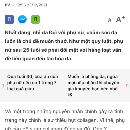
PV
12:56 25/12/2021
+
A
-
A
Nhất dáng, nhì da Đối với phụ nữ, chăm sóc da
luôn là chủ đề muôn thuở. Như một quy luật, phụ
nữ sau 25 tuổi sẽ phải đối mặt với hàng loạt vấn
đề liên quan đến lão hóa da.
Qua tuổi 40, bữa ăn của
Muốn là phẳng da, ngừa
phụ nữ nên có 1 trong 7
mọi nếp nhăn thì chuyên
loại quả giàu...
gia khuyên bạn nên nhớ
kỹ...
Và một trong những nguyên nhân chính gây ra tình
trạng này chính là sự thiếu hụt collagen. Vì thế, phụ
nữ cần bổ sung collagen đúng và đủ. Gen X