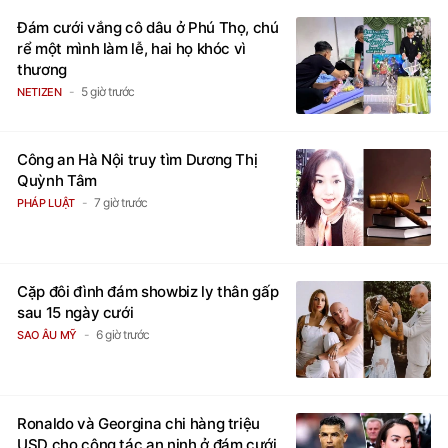
Đám cưới vắng cô dâu ở Phú Thọ, chú
rể một mình làm lễ, hai họ khóc vì
thương
5 giờ trước
NETIZEN
Công an Hà Nội truy tìm Dương Thị
Quỳnh Tâm
7 giờ trước
PHÁP LUẬT
Cặp đôi đình đám showbiz ly thân gấp
sau 15 ngày cưới
6 giờ trước
SAO ÂU MỸ
Ronaldo và Georgina chi hàng triệu
USD cho công tác an ninh ở đám cưới