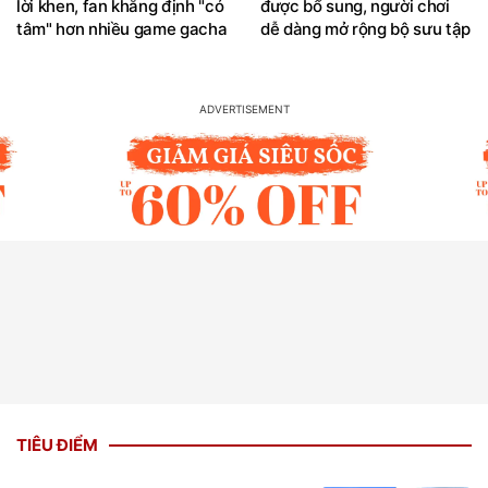
lời khen, fan khẳng định "có
được bổ sung, người chơi
tâm" hơn nhiều game gacha
dễ dàng mở rộng bộ sưu tập
TIÊU ĐIỂM