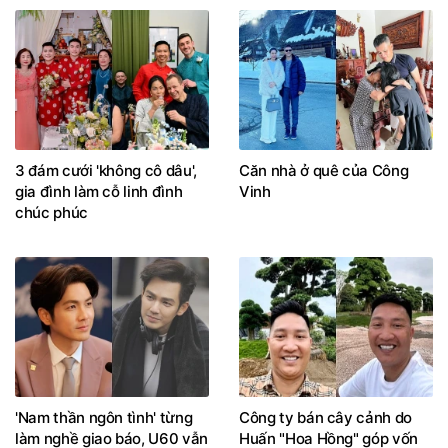
3 đám cưới 'không cô dâu',
Căn nhà ở quê của Công
gia đình làm cỗ linh đình
Vinh
chúc phúc
'Nam thần ngôn tình' từng
Công ty bán cây cảnh do
làm nghề giao báo, U60 vẫn
Huấn "Hoa Hồng" góp vốn