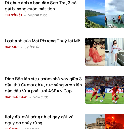
Đi chụp ảnh ở bán đảo Sơn Trà, 3 cô
gái bị sóng cuốn mất tích
58 phút trước
TIN NỔI BẬT
Loạt ảnh của Mai Phương Thuý tại Mỹ
5 giờ trước
SAO VIỆT
Đình Bắc lập siêu phẩm phá vây giữa 3
cầu thủ Campuchia, rực sáng vươn lên
dẫn đầu Vua phá lưới ASEAN Cup
5 giờ trước
SAO THỂ THAO
Italy đối mặt sóng nhiệt gay gắt và
nguy cơ cháy rừng