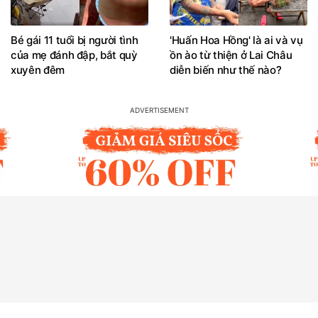
Bé gái 11 tuổi bị người tình
'Huấn Hoa Hồng' là ai và vụ
của mẹ đánh đập, bắt quỳ
ồn ào từ thiện ở Lai Châu
xuyên đêm
diễn biến như thế nào?