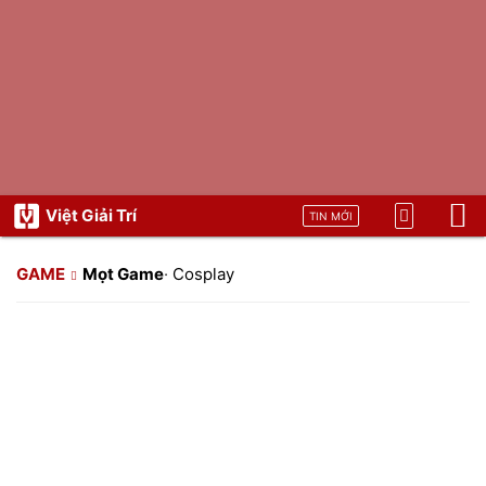
Việt Giải Trí
TIN MỚI
GAME
Mọt Game
·
Cosplay