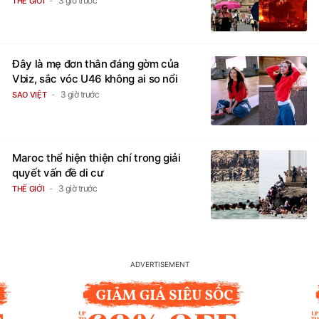
3 giờ trước
THẾ GIỚI
Đây là mẹ đơn thân đáng gờm của
Vbiz, sắc vóc U46 không ai so nổi
3 giờ trước
SAO VIỆT
Maroc thể hiện thiện chí trong giải
quyết vấn đề di cư
3 giờ trước
THẾ GIỚI