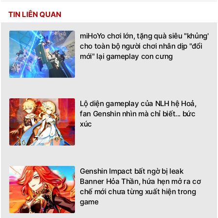
TIN LIÊN QUAN
miHoYo chơi lớn, tặng quà siêu "khủng'
cho toàn bộ người chơi nhân dịp "đổi
mới" lại gameplay con cưng
Lộ diện gameplay của NLH hệ Hoả,
fan Genshin nhìn mà chỉ biết... bức
xúc
Genshin Impact bất ngờ bị leak
Banner Hỏa Thần, hứa hẹn mở ra cơ
chế mới chưa từng xuất hiện trong
game