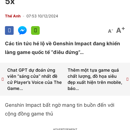
5x
Thế Anh
07:53 10/12/2024
+
A
-
A
Các tin tức hé lộ về Genshin Impact đang khiến
làng game quốc tế “điêu đứng”…
Chat GPT dự đoán ứng
Thêm một tựa game quá
viên “sáng cửa” nhất đề
chất lượng, đồ họa siêu
cử Player’s Voice của The
đẹp xuất hiện trên mobile,
Game...
báo...
Genshin Impact bất ngờ mang tin buồn đến với
cộng đồng game thủ