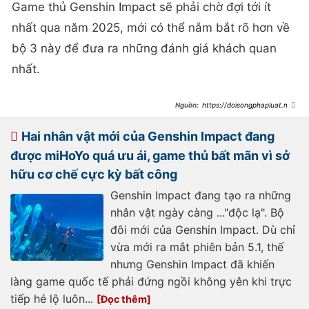
Game thủ Genshin Impact sẽ phải chờ đợi tới ít
nhất qua năm 2025, mới có thể nắm bắt rõ hơn về
bộ 3 này để đưa ra những đánh giá khách quan
nhất.
https://doisongphapluat.ngu
oiduatin.vn/genshin-impact-he-lo-
tin-buon-bat-mi-them-ve-2-nhan-
vat-moi-dang-mong-doi-cuoi-phien-
Hai nhân vật mới của Genshin Impact đang
ban-5x-a488282.html
được miHoYo quá ưu ái, game thủ bất mãn vì sở
hữu cơ chế cực kỳ bất công
Genshin Impact đang tạo ra những
nhân vật ngày càng ..."độc lạ". Bộ
đôi mới của Genshin Impact. Dù chỉ
vừa mới ra mắt phiên bản 5.1, thế
nhưng Genshin Impact đã khiến
làng game quốc tế phải đứng ngồi không yên khi trực
tiếp hé lộ luôn...