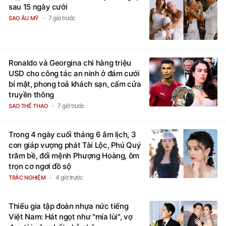
sau 15 ngày cưới
7 giờ trước
SAO ÂU MỸ
Ronaldo và Georgina chi hàng triệu
USD cho công tác an ninh ở đám cưới
bí mật, phong toả khách sạn, cấm cửa
truyền thông
7 giờ trước
SAO THỂ THAO
Trong 4 ngày cuối tháng 6 âm lịch, 3
con giáp vượng phát Tài Lộc, Phú Quý
trăm bề, đổi mệnh Phượng Hoàng, ôm
trọn cơ ngơi đồ sộ
4 giờ trước
TRẮC NGHIỆM
Thiếu gia tập đoàn nhựa nức tiếng
Việt Nam: Hát ngọt như "mía lùi", vợ