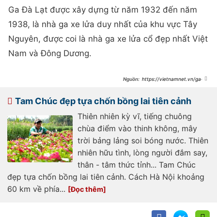
Ga Đà Lạt được xây dựng từ năm 1932 đến năm
1938, là nhà ga xe lửa duy nhất của khu vực Tây
Nguyên, được coi là nhà ga xe lửa cổ đẹp nhất Việt
Nam và Đông Dương.
https://vietnamnet.vn/ga-
xe-lua-co-da-lat-diem-den-hap-
dan-dip-tet-at-ty-2363760.html
Tam Chúc đẹp tựa chốn bồng lai tiên cảnh
Thiên nhiên kỳ vĩ, tiếng chuông
chùa điểm vào thinh không, mây
trời bảng lảng soi bóng nước. Thiên
nhiên hữu tình, lòng người đắm say,
thân - tâm thức tỉnh... Tam Chúc
đẹp tựa chốn bồng lai tiên cảnh. Cách Hà Nội khoảng
60 km về phía...