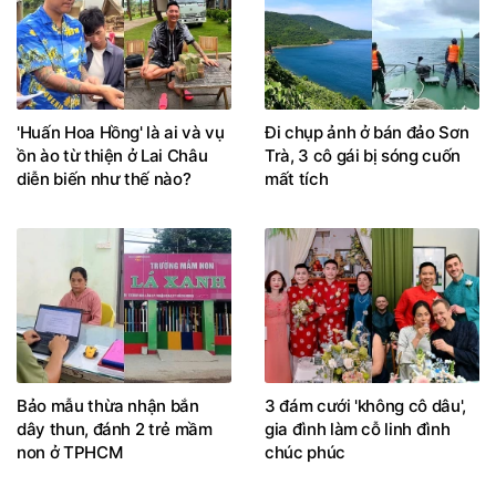
'Huấn Hoa Hồng' là ai và vụ
Đi chụp ảnh ở bán đảo Sơn
ồn ào từ thiện ở Lai Châu
Trà, 3 cô gái bị sóng cuốn
diễn biến như thế nào?
mất tích
Bảo mẫu thừa nhận bắn
3 đám cưới 'không cô dâu',
dây thun, đánh 2 trẻ mầm
gia đình làm cỗ linh đình
non ở TPHCM
chúc phúc