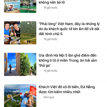
không nên bỏ lỡ
16 giờ trước
"Phải lòng" Việt Nam, đây là những lý
do du khách quốc tế kìn kìn đổ về dải
đất hình chữ S
16 giờ trước
Gia đình Hà Nội 5 lần ghé điểm đến
không ô tô ở miền Trung, ăn hải sản
'thả ga'
16 giờ trước
Khách Việt đổ xô đi biển, Đà Nẵng
được tìm kiếm nhiều nhất
hôm qua