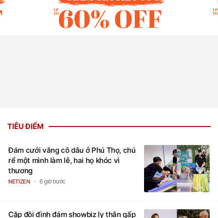
TIÊU ĐIỂM
Đám cưới vắng cô dâu ở Phú Thọ, chú
rể một mình làm lễ, hai họ khóc vì
thương
6 giờ trước
NETIZEN
Cặp đôi đình đám showbiz ly thân gấp