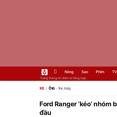
Nóng
Sao
Phim
TV
Trang thông tin điện tử tổng hợp
XE
Ôtô
·
Xe máy
Ford Ranger ‘kéo’ nhóm b
đầu