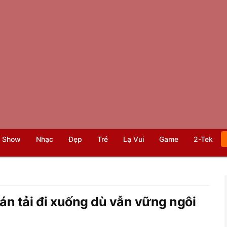
 Show
Nhạc
Đẹp
Trẻ
Lạ Vui
Game
2-Tek
án tải đi xuống dù vẫn vững ngôi