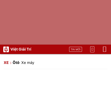
Việt Giải Trí
TIN MỚI
XE
Ôtô
·
Xe máy