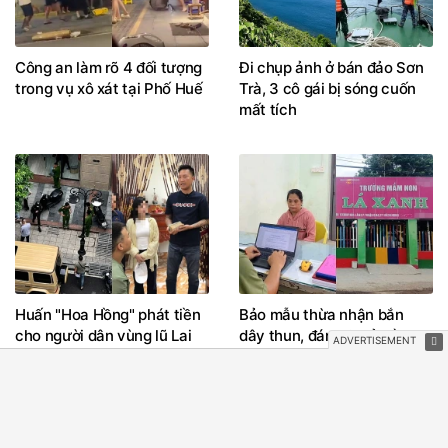
Công an làm rõ 4 đối tượng
Đi chụp ảnh ở bán đảo Sơn
trong vụ xô xát tại Phố Huế
Trà, 3 cô gái bị sóng cuốn
mất tích
Huấn "Hoa Hồng" phát tiền
Bảo mẫu thừa nhận bắn
cho người dân vùng lũ Lai
dây thun, đánh 2 trẻ mầm
Châu như thế nào?
non ở TPHCM