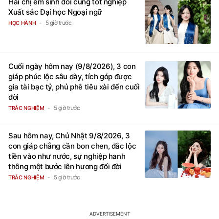
Hai chị em sinh đôi cùng tốt nghiệp
Xuất sắc Đại học Ngoại ngữ
5 giờ trước
HỌC HÀNH
Cuối ngày hôm nay (9/8/2026), 3 con
giáp phúc lộc sâu dày, tích góp được
gia tài bạc tỷ, phủ phê tiêu xài đến cuối
đời
5 giờ trước
TRẮC NGHIỆM
Sau hôm nay, Chủ Nhật 9/8/2026, 3
con giáp chẳng cần bon chen, đắc lộc
tiền vào như nước, sự nghiệp hanh
thông một bước lên hương đổi đời
5 giờ trước
TRẮC NGHIỆM