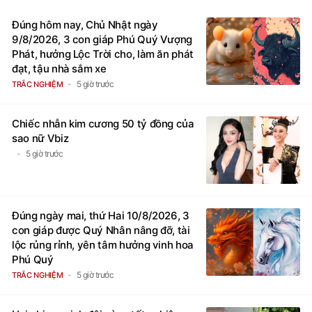
Đúng hôm nay, Chủ Nhật ngày
9/8/2026, 3 con giáp Phú Quý Vượng
Phát, hưởng Lộc Trời cho, làm ăn phát
đạt, tậu nhà sắm xe
5 giờ trước
TRẮC NGHIỆM
Chiếc nhẫn kim cương 50 tỷ đồng của
sao nữ Vbiz
5 giờ trước
Đúng ngày mai, thứ Hai 10/8/2026, 3
con giáp được Quý Nhân nâng đỡ, tài
lộc rủng rỉnh, yên tâm hưởng vinh hoa
Phú Quý
5 giờ trước
TRẮC NGHIỆM