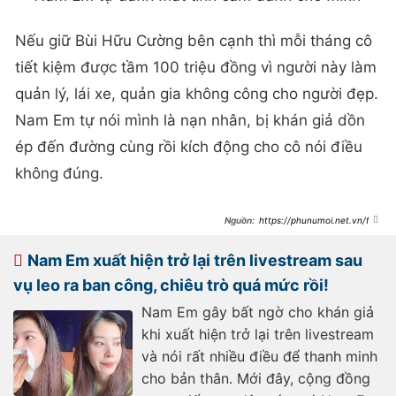
Nếu giữ Bùi Hữu Cường bên cạnh thì mỗi tháng cô
tiết kiệm được tầm 100 triệu đồng vì người này làm
quản lý, lái xe, quản gia không công cho người đẹp.
Nam Em tự nói mình là nạn nhân, bị khán giả dồn
ép đến đường cùng rồi kích động cho cô nói điều
không đúng.
https://phunumoi.net.vn/fan
-khoc-khi-xem-nam-em-hat-live-
lan-cuoi-truoc-khi-don-do-len-da-
lat-d307157.html
Nam Em xuất hiện trở lại trên livestream sau
vụ leo ra ban công, chiêu trò quá mức rồi!
Nam Em gây bất ngờ cho khán giả
khi xuất hiện trở lại trên livestream
và nói rất nhiều điều để thanh minh
cho bản thân. Mới đây, cộng đồng