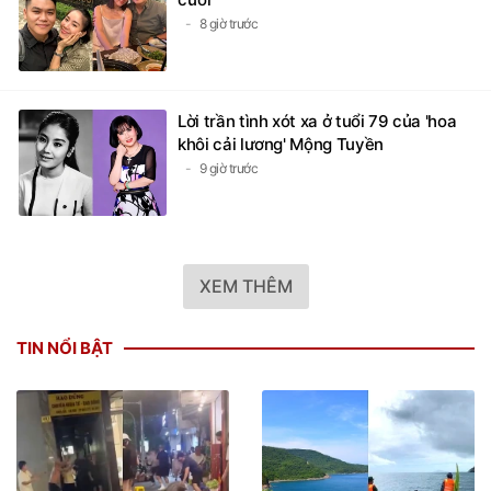
8 giờ trước
Lời trần tình xót xa ở tuổi 79 của 'hoa
khôi cải lương' Mộng Tuyền
9 giờ trước
XEM THÊM
TIN NỔI BẬT