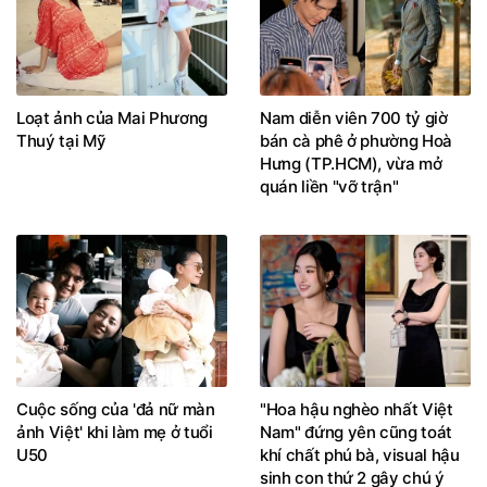
Loạt ảnh của Mai Phương
Nam diễn viên 700 tỷ giờ
Thuý tại Mỹ
bán cà phê ở phường Hoà
Hưng (TP.HCM), vừa mở
quán liền "vỡ trận"
Cuộc sống của 'đả nữ màn
"Hoa hậu nghèo nhất Việt
ảnh Việt' khi làm mẹ ở tuổi
Nam" đứng yên cũng toát
U50
khí chất phú bà, visual hậu
sinh con thứ 2 gây chú ý