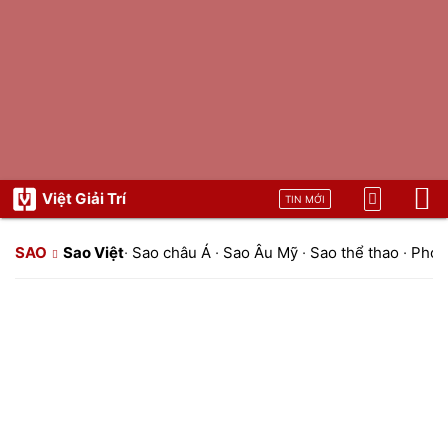
Việt Giải Trí
TIN MỚI
SAO
Sao Việt
·
Sao châu Á
·
Sao Âu Mỹ
·
Sao thể thao
·
Phon