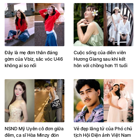
Đây là mẹ đơn thân đáng
Cuộc sống của diễn viên
gờm của Vbiz, sắc vóc U46
Hương Giang sau khi kết
không ai so nổi
hôn với chồng hơn 11 tuổi
NSND Mỹ Uyên cô đơn giữa
Vẻ đẹp lãng tử của Phó chủ
đêm, ca sĩ Hòa Minzy đón
tịch Hội Điện ảnh Việt Nam