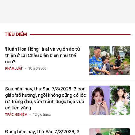
TIÊU ĐIỂM
'Huấn Hoa Hồng' là ai và vụ ồn ào từ
thiện ở Lai Châu diễn biến như thế
nào?
16 giờ trước
PHÁP LUẬT
Sau hôm nay, thứ Sáu 7/8/2026, 3 con
giáp 'số hưởng', ngồi không cũng có lộc
rơi trúng đầu, vừa tránh được họa vừa
có tiền vàng
12 giờ trước
TRẮC NGHIỆM
Đúng hôm nay, thứ Sáu 7/8/2026, 3