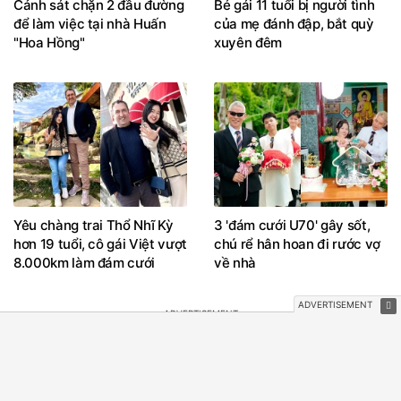
Cảnh sát chặn 2 đầu đường
Bé gái 11 tuổi bị người tình
để làm việc tại nhà Huấn
của mẹ đánh đập, bắt quỳ
"Hoa Hồng"
xuyên đêm
Yêu chàng trai Thổ Nhĩ Kỳ
3 'đám cưới U70' gây sốt,
hơn 19 tuổi, cô gái Việt vượt
chú rể hân hoan đi rước vợ
8.000km làm đám cưới
về nhà