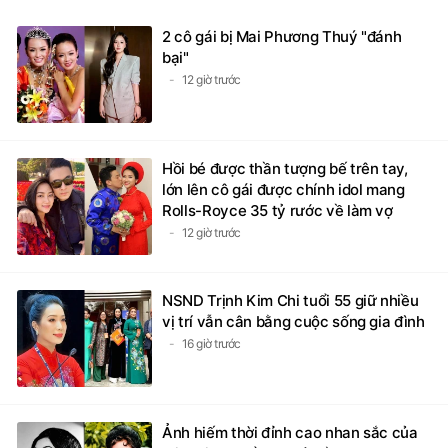
2 cô gái bị Mai Phương Thuý "đánh
bại"
12 giờ trước
Hồi bé được thần tượng bế trên tay,
lớn lên cô gái được chính idol mang
Rolls-Royce 35 tỷ rước về làm vợ
12 giờ trước
NSND Trịnh Kim Chi tuổi 55 giữ nhiều
vị trí vẫn cân bằng cuộc sống gia đình
16 giờ trước
Ảnh hiếm thời đỉnh cao nhan sắc của