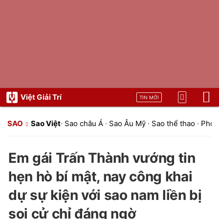
Việt Giải Trí
TIN MỚI
SAO
Sao Việt
·
Sao châu Á
·
Sao Âu Mỹ
·
Sao thể thao
·
Phon
Em gái Trấn Thành vướng tin
hẹn hò bí mật, nay công khai
dự sự kiện với sao nam liền bị
soi cử chỉ đáng ngờ