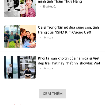
minh tinh Thẩm Thuý Hằng
16 giờ trước
Ca sĩ Trọng Tấn nô đùa cùng con, tình
trạng của NSND Kim Cương U90
hôm qua
Khối tài sản khó tin của nam ca sĩ Việt
đẹp trai, hát hay nhất nhì showbiz Việt
hôm qua
XEM THÊM