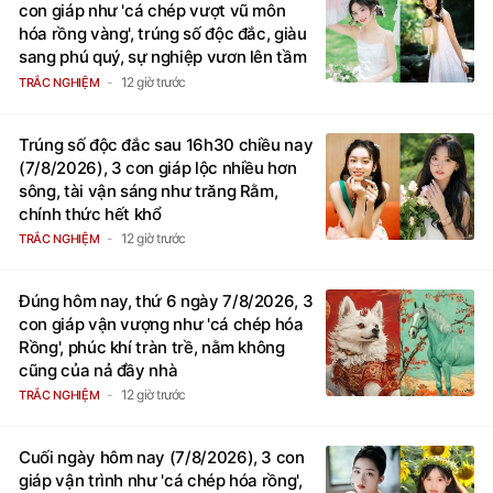
con giáp như 'cá chép vượt vũ môn
hóa rồng vàng', trúng số độc đắc, giàu
sang phú quý, sự nghiệp vươn lên tầm
cao mới
12 giờ trước
TRẮC NGHIỆM
Trúng số độc đắc sau 16h30 chiều nay
(7/8/2026), 3 con giáp lộc nhiều hơn
sông, tài vận sáng như trăng Rằm,
chính thức hết khổ
12 giờ trước
TRẮC NGHIỆM
Đúng hôm nay, thứ 6 ngày 7/8/2026, 3
con giáp vận vượng như 'cá chép hóa
Rồng', phúc khí tràn trề, nằm không
cũng của nả đầy nhà
12 giờ trước
TRẮC NGHIỆM
Cuối ngày hôm nay (7/8/2026), 3 con
giáp vận trình như 'cá chép hóa rồng',