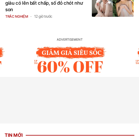
giàu có lên bất chấp, số đỏ chót như
son
12 giờ trước
TRẮC NGHIỆM
TIN MỚI