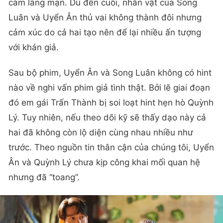
cảm lãng mạn. Dù đến cuối, nhân vật của Song
Luân và Uyển Ân thủ vai không thành đôi nhưng
cảm xúc do cả hai tạo nên để lại nhiều ấn tượng
với khán giả.
Sau bộ phim, Uyển Ân và Song Luân không có hint
nào về nghi vấn phim giả tình thật. Bởi lẽ giai đoạn
đó em gái Trấn Thành bị soi loạt hint hẹn hò Quỳnh
Lý. Tuy nhiên, nếu theo dõi kỹ sẽ thấy dạo này cả
hai đã không còn lộ diện cùng nhau nhiều như
trước. Theo nguồn tin thân cận của chúng tôi, Uyển
Ân và Quỳnh Lý chưa kịp công khai mối quan hệ
nhưng đã “toang”.