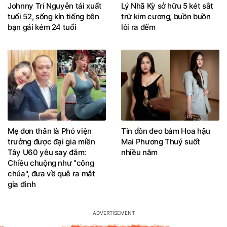
Johnny Trí Nguyễn tái xuất
Lý Nhã Kỳ sở hữu 5 két sắt
tuổi 52, sống kín tiếng bên
trữ kim cương, buồn buồn
bạn gái kém 24 tuổi
lôi ra đếm
Mẹ đơn thân là Phó viện
Tin đồn đeo bám Hoa hậu
trưởng được đại gia miền
Mai Phương Thuý suốt
Tây U60 yêu say đắm:
nhiều năm
Chiều chuộng như "công
chúa", đưa về quê ra mắt
gia đình