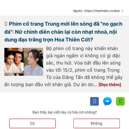
https://thanhnien.vn/duong-
sieu-viet-bi-so-sanh-dien-vo-cam-
nhu-angelababy-trieu-lo-tu-
18523022215395429.htm
Phim cổ trang Trung mới lên sóng đã "no gạch
đá": Nữ chính diễn chán lại còn nhạt nhoà, nội
dung đạo trắng trợn Hoa Thiên Cốt?
Bộ phim cổ trang này khiến khán
giả ngán ngẩm vì không có gì đặc
sắc, thu hút. Vừa bắt đầu lên sóng
vào tối 15/2, phim cổ trang Trọng
Tử của Đằng Tấn đã không thể gây
ấn tượng ban đầu với khán giả. Dự án do...
Bạn thấy bài viết này có hữu ích không?
Có
Không