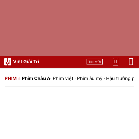
Việt Giải Trí
TIN MỚI
PHIM
Phim Châu Á
·
Phim việt
·
Phim âu mỹ
·
Hậu trường ph