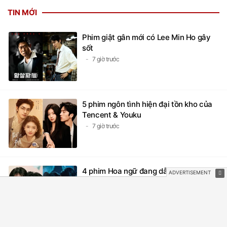
TIN MỚI
Phim giật gân mới có Lee Min Ho gây
sốt
7 giờ trước
5 phim ngôn tình hiện đại tồn kho của
Tencent & Youku
7 giờ trước
4 phim Hoa ngữ đang dẫn đầu rating
hiện nay: Điền Hi Vi, Trương Lăng Hách
góp mặt
8 giờ trước