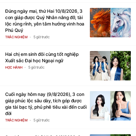
Đúng ngày mai, thứ Hai 10/8/2026, 3
con giáp được Quý Nhân nâng đỡ, tài
lộc rủng rỉnh, yên tâm hưởng vinh hoa
Phú Quý
5 giờ trước
TRẮC NGHIỆM
Hai chị em sinh đôi cùng tốt nghiệp
Xuất sắc Đại học Ngoại ngữ
5 giờ trước
HỌC HÀNH
Cuối ngày hôm nay (9/8/2026), 3 con
giáp phúc lộc sâu dày, tích góp được
gia tài bạc tỷ, phủ phê tiêu xài đến cuối
đời
5 giờ trước
TRẮC NGHIỆM