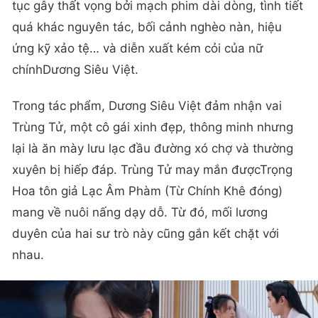
tục gây thất vọng bởi mạch phim dài dòng, tình tiết
quá khác nguyên tác, bối cảnh nghèo nàn, hiệu
ứng kỹ xảo tệ… và diễn xuất kém cỏi của nữ
chínhDương Siêu Việt.
Trong tác phẩm, Dương Siêu Việt đảm nhận vai
Trùng Tử, một cô gái xinh đẹp, thông minh nhưng
lại là ăn mày lưu lạc đầu đường xó chợ và thường
xuyên bị hiếp đáp. Trùng Tử may mắn đượcTrọng
Hoa tôn giả Lạc Âm Phàm (Từ Chính Khê đóng)
mang về nuôi nấng dạy dỗ. Từ đó, mối lương
duyên của hai sư trò này cũng gắn kết chặt với
nhau.