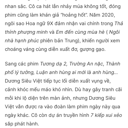
nhan sắc. Cô ca hát lẫn nhảy múa không tốt, đóng
phim cũng làm khán giả “hoảng hốt”. Năm 2020,
ngôi sao Hoa ngữ 9X đảm nhận vai chính trong
Thả
thính phượng minh
và
Em đến cùng mùa hè
(
Ngôi
nhà hạnh phúc
phiên bản Trung), khiến người xem
choáng váng cùng diễn xuất đơ, gượng gạo.
Sang các phim
Tương dạ 2, Trường An nặc
,
Thành
phố lý tưởng, Luận anh hùng ai mới là anh hùng…
Dương Siêu Việt tiếp tục lối diễn xuất vụng về,
cảnh khóc mếu máo khó nhìn. Dù hay gây tranh cãi
mỗi khi lộ diện trên màn ảnh, nhưng Dương Siêu
Việt vẫn được ra vào đoàn làm phim ngày này qua
ngày khác. Cô còn dự án truyền hình
7 kiếp xui xẻo
sắp phát hành.