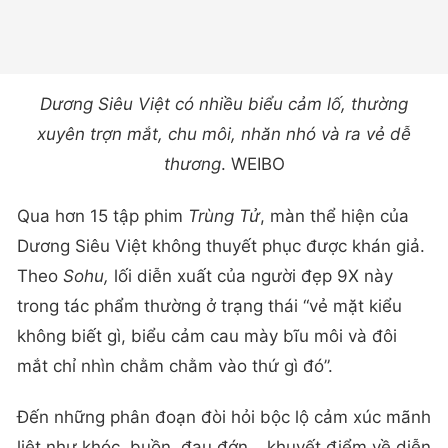
Dương Siêu Việt có nhiều biểu cảm lố, thường
xuyên trợn mắt, chu môi, nhăn nhó và ra vẻ dễ
thương
. WEIBO
Qua hơn 15 tập phim
Trùng Tử
, màn thể hiện của
Dương Siêu Việt không thuyết phục được khán giả.
Theo
Sohu,
lối diễn xuất của người đẹp 9X này
trong tác phẩm thường ở trạng thái “vẻ mặt kiểu
không biết gì, biểu cảm cau mày bĩu môi và đôi
mắt chỉ nhìn chằm chằm vào thứ gì đó”.
Đến những phân đoạn đòi hỏi bộc lộ cảm xúc mãnh
liệt như khóc, buồn, đau đớn… khuyết điểm về diễn