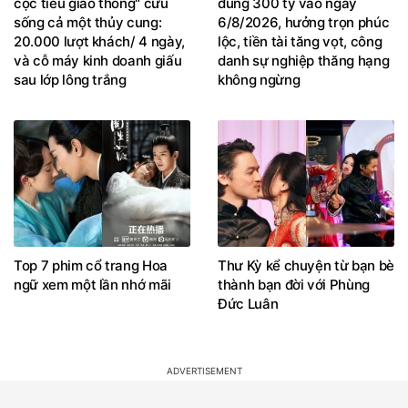
cọc tiêu giao thông" cứu
đúng 300 tỷ vào ngày
sống cả một thủy cung:
6/8/2026, hưởng trọn phúc
20.000 lượt khách/ 4 ngày,
lộc, tiền tài tăng vọt, công
và cỗ máy kinh doanh giấu
danh sự nghiệp thăng hạng
sau lớp lông trắng
không ngừng
Top 7 phim cổ trang Hoa
Thư Kỳ kể chuyện từ bạn bè
ngữ xem một lần nhớ mãi
thành bạn đời với Phùng
Đức Luân