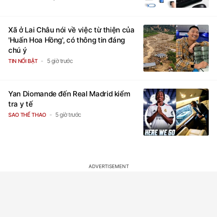
Xã ở Lai Châu nói về việc từ thiện của
'Huấn Hoa Hồng', có thông tin đáng
chú ý
5 giờ trước
TIN NỔI BẬT
Yan Diomande đến Real Madrid kiểm
tra y tế
5 giờ trước
SAO THỂ THAO