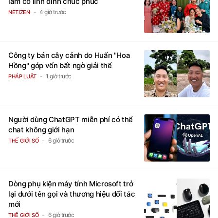
làm cỗ linh đình chúc phúc
4 giờ trước
NETIZEN
Công ty bán cây cảnh do Huấn "Hoa
Hồng" góp vốn bất ngờ giải thể
1 giờ trước
PHÁP LUẬT
Người dùng ChatGPT miễn phí có thể
chat không giới hạn
6 giờ trước
THẾ GIỚI SỐ
Dòng phụ kiện máy tính Microsoft trở
lại dưới tên gọi và thương hiệu đối tác
mới
6 giờ trước
THẾ GIỚI SỐ