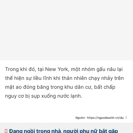
Trong khi đó, tại New York, một nhóm gấu nâu lại
thể hiện sự liều lĩnh khi thản nhiên chạy nhảy trên
mặt ao đóng băng trong khu dân cư, bất chấp
nguy cơ bị sụp xuống nước lạnh.
https://nguoiduatin.vn/dung-
gau-gia-doa-gau-that-va-cai-ket-
bat-ngo-204250325164258784.htm
Đang ngồi trong nhà, người phụ nữ bắt gặp