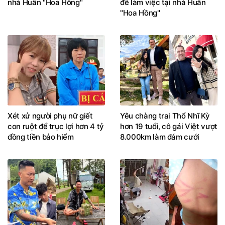
nhà Huấn "Hoa Hồng"
để làm việc tại nhà Huấn
"Hoa Hồng"
Xét xử người phụ nữ giết
Yêu chàng trai Thổ Nhĩ Kỳ
con ruột để trục lợi hơn 4 tỷ
hơn 19 tuổi, cô gái Việt vượt
đồng tiền bảo hiểm
8.000km làm đám cưới