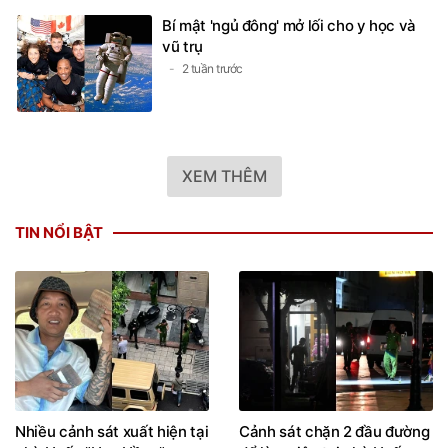
Bí mật 'ngủ đông' mở lối cho y học và
vũ trụ
2 tuần trước
XEM THÊM
TIN NỔI BẬT
Nhiều cảnh sát xuất hiện tại
Cảnh sát chặn 2 đầu đường