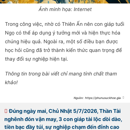
Ảnh minh họa: Internet
Trong công việc, nhờ có Thiên Ấn nên con giáp tuổi
Ngọ có thể áp dụng ý tưởng mới và hiện thực hóa
chúng hiệu quả. Ngoài ra, một số điều bạn được
học hỏi cũng đã trở thành kiến thức quan trọng để
thay đổi sự nghiệp hiện tại.
Thông tin trong bài viết chỉ mang tính chất tham
khảo!
https://phunusuckhoe.giadin
honline.vn/phu-nu-va-gia-
dinh/dung-20h-hom-nay-ngay-7-7-
2026-3-con-giap-vang-rong-chat-
Đúng ngày mai, Chủ Nhật 5/7/2026, Thần Tài
dong-tien-bac-cuc-vuong-thoa-chi-
lam-giau-tai-loc-ap-den-khong-ai-
nghênh đón vận may, 3 con giáp tài lộc dồi dào,
can-duoc-763596.html
tiền bạc đầy túi, sự nghiệp chạm đến đỉnh cao