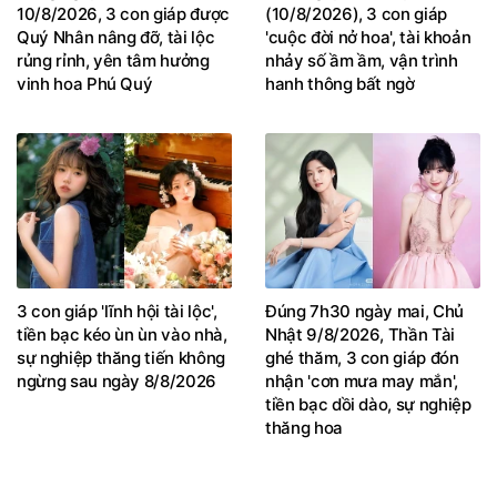
10/8/2026, 3 con giáp được
(10/8/2026), 3 con giáp
Quý Nhân nâng đỡ, tài lộc
'cuộc đời nở hoa', tài khoản
rủng rỉnh, yên tâm hưởng
nhảy số ầm ầm, vận trình
vinh hoa Phú Quý
hanh thông bất ngờ
3 con giáp 'lĩnh hội tài lộc',
Đúng 7h30 ngày mai, Chủ
tiền bạc kéo ùn ùn vào nhà,
Nhật 9/8/2026, Thần Tài
sự nghiệp thăng tiến không
ghé thăm, 3 con giáp đón
ngừng sau ngày 8/8/2026
nhận 'cơn mưa may mắn',
tiền bạc dồi dào, sự nghiệp
thăng hoa