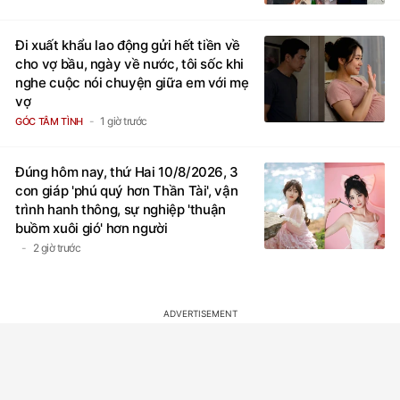
Đi xuất khẩu lao động gửi hết tiền về
cho vợ bầu, ngày về nước, tôi sốc khi
nghe cuộc nói chuyện giữa em với mẹ
vợ
1 giờ trước
GÓC TÂM TÌNH
Đúng hôm nay, thứ Hai 10/8/2026, 3
con giáp 'phú quý hơn Thần Tài', vận
trình hanh thông, sự nghiệp 'thuận
buồm xuôi gió' hơn người
2 giờ trước