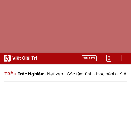
Việt Giải Trí
TIN MỚI
TRẺ
Trắc Nghiệm
·
Netizen
·
Góc tâm tình
·
Học hành
·
Kiến 