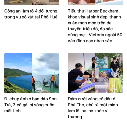
Công an làm rõ 4 đối tượng
Tiểu thư Harper Beckham
trong vụ xô xát tại Phố Huế
khoe visual xinh đẹp, thanh
xuân mơn mởn trên du
thuyền triệu đô, đọ sắc
cùng mẹ - Victoria ngoài 50
vẫn đỉnh cao nhan sắc
Đi chụp ảnh ở bán đảo Sơn
Đám cưới vắng cô dâu ở
Trà, 3 cô gái bị sóng cuốn
Phú Thọ, chú rể một mình
mất tích
làm lễ, hai họ khóc vì
thương