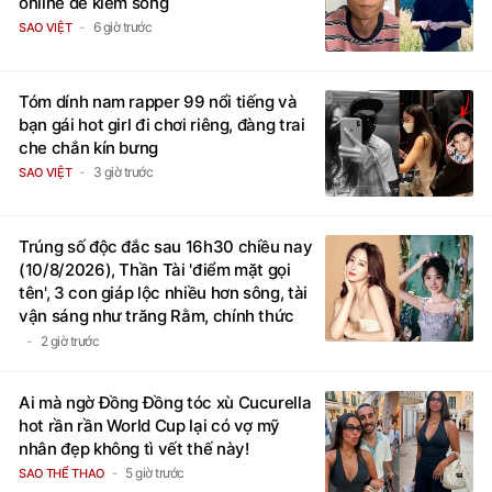
online để kiếm sống
6 giờ trước
SAO VIỆT
Tóm dính nam rapper 99 nổi tiếng và
bạn gái hot girl đi chơi riêng, đàng trai
che chắn kín bưng
3 giờ trước
SAO VIỆT
Trúng số độc đắc sau 16h30 chiều nay
(10/8/2026), Thần Tài 'điểm mặt gọi
tên', 3 con giáp lộc nhiều hơn sông, tài
vận sáng như trăng Rằm, chính thức
hết khổ
2 giờ trước
Ai mà ngờ Đồng Đồng tóc xù Cucurella
hot rần rần World Cup lại có vợ mỹ
nhân đẹp không tì vết thế này!
5 giờ trước
SAO THỂ THAO