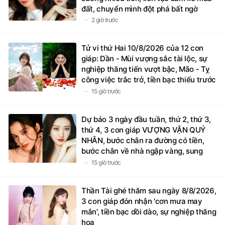
đất, chuyển mình đột phá bất ngờ
2 giờ trước
Tử vi thứ Hai 10/8/2026 của 12 con
giáp: Dần - Mùi vượng sắc tài lộc, sự
nghiệp thăng tiến vượt bậc, Mão - Tỵ
công việc trắc trở, tiền bạc thiếu trước
hụt sau
15 giờ trước
Dự báo 3 ngày đầu tuần, thứ 2, thứ 3,
thứ 4, 3 con giáp VƯỢNG VẬN QUÝ
NHÂN, bước chân ra đường có tiền,
bước chân về nhà ngập vàng, sung
sướng như Tiên
15 giờ trước
Thần Tài ghé thăm sau ngày 8/8/2026,
3 con giáp đón nhận 'cơn mưa may
mắn', tiền bạc dồi dào, sự nghiệp thăng
hoa