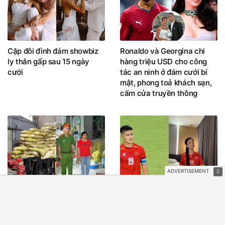
Cặp đôi đình đám showbiz
Ronaldo và Georgina chi
ly thân gấp sau 15 ngày
hàng triệu USD cho công
cưới
tác an ninh ở đám cưới bí
mật, phong toả khách sạn,
cấm cửa truyền thông
Khởi tố 2 đối tượng bán gạo
Camera tóm trọn khoảnh
giả "Séng Cù Mường
khắc chân thực của Chu
Khương"
Thanh Huyền trên sân Mỹ