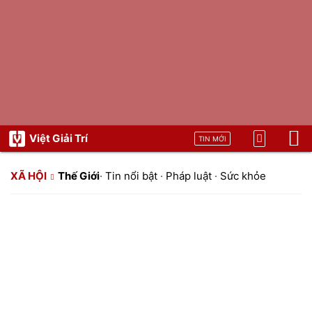
Việt Giải Trí
TIN MỚI
XÃ HỘI
Thế Giới
·
Tin nổi bật
·
Pháp luật
·
Sức khỏe