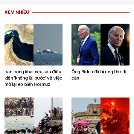
XEM NHIỀU
Iran công khai nêu sáu điều
Ông Biden đã bị ung thư di
kiện 'không lùi bước' về việc
căn
mở lại eo biển Hormuz