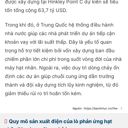
được xây dựng tại Hinkley Point C dự kiến sẽ tiêu
tốn tổng cộng 63,7 tỷ USD.
Trong khi đó, ở Trung Quốc hệ thống điều hành
nhà nước giúp các nhà phát triển dự án tiếp cận
khoản vay với lãi suất thấp. Đây là yếu tố quan
trọng hỗ trợ tiết kiệm bởi vốn xây dựng ban đầu
chiếm phần lớn chi phí trong suốt vòng đời của nhà
máy hạt nhân. Ngoài ra, việc duy trì dòng chảy ổn
định các dự án giúp chuỗi cung ứng dần trưởng
thành và đội xây dựng tích lũy kinh nghiệm, từ đó
giảm thiểu rủi ro trì hoãn tốn kém.
https://baotintuc.vn/the-
gioi/dong-thai-moi-cho-thay-trung-
quoc-dac-biet-de-tam-den-nang-
luong-hat-nhan-
Quy mô sản xuất điện của lò phản ứng hạt
20250428110438798.htm