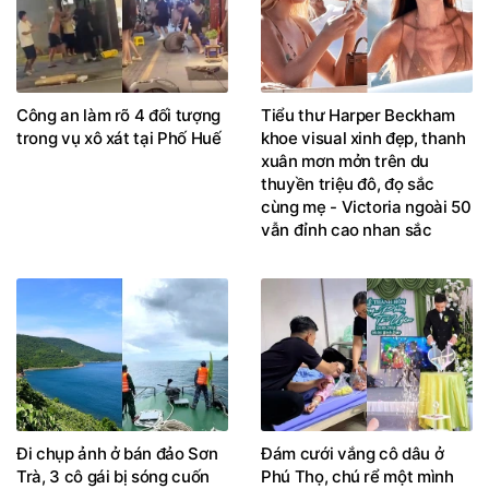
Công an làm rõ 4 đối tượng
Tiểu thư Harper Beckham
trong vụ xô xát tại Phố Huế
khoe visual xinh đẹp, thanh
xuân mơn mởn trên du
thuyền triệu đô, đọ sắc
cùng mẹ - Victoria ngoài 50
vẫn đỉnh cao nhan sắc
Đi chụp ảnh ở bán đảo Sơn
Đám cưới vắng cô dâu ở
Trà, 3 cô gái bị sóng cuốn
Phú Thọ, chú rể một mình