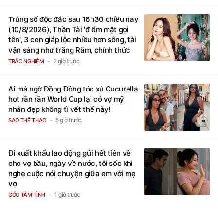
Trúng số độc đắc sau 16h30 chiều nay
(10/8/2026), Thần Tài 'điểm mặt gọi
tên', 3 con giáp lộc nhiều hơn sông, tài
vận sáng như trăng Rằm, chính thức
hết khổ
2 giờ trước
TRẮC NGHIỆM
Ai mà ngờ Đồng Đồng tóc xù Cucurella
hot rần rần World Cup lại có vợ mỹ
nhân đẹp không tì vết thế này!
5 giờ trước
SAO THỂ THAO
Đi xuất khẩu lao động gửi hết tiền về
cho vợ bầu, ngày về nước, tôi sốc khi
nghe cuộc nói chuyện giữa em với mẹ
vợ
1 giờ trước
GÓC TÂM TÌNH