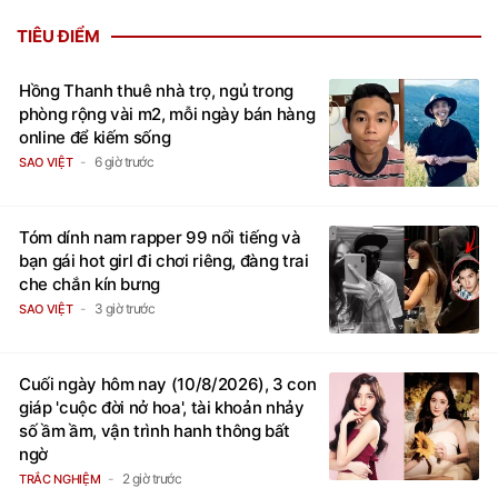
TIÊU ĐIỂM
Hồng Thanh thuê nhà trọ, ngủ trong
phòng rộng vài m2, mỗi ngày bán hàng
online để kiếm sống
6 giờ trước
SAO VIỆT
Tóm dính nam rapper 99 nổi tiếng và
bạn gái hot girl đi chơi riêng, đàng trai
che chắn kín bưng
3 giờ trước
SAO VIỆT
Cuối ngày hôm nay (10/8/2026), 3 con
giáp 'cuộc đời nở hoa', tài khoản nhảy
số ầm ầm, vận trình hanh thông bất
ngờ
2 giờ trước
TRẮC NGHIỆM