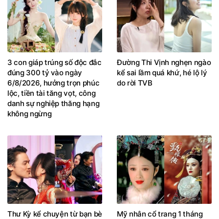
3 con giáp trúng số độc đắc
Đường Thi Vịnh nghẹn ngào
đúng 300 tỷ vào ngày
kể sai lầm quá khứ, hé lộ lý
6/8/2026, hưởng trọn phúc
do rời TVB
lộc, tiền tài tăng vọt, công
danh sự nghiệp thăng hạng
không ngừng
Thư Kỳ kể chuyện từ bạn bè
Mỹ nhân cổ trang 1 tháng
thành bạn đời với Phùng
ăn 30kg trứng gà, 500 con