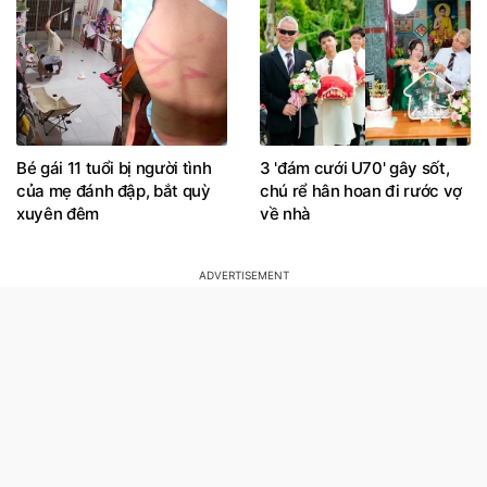
Bé gái 11 tuổi bị người tình
3 'đám cưới U70' gây sốt,
của mẹ đánh đập, bắt quỳ
chú rể hân hoan đi rước vợ
xuyên đêm
về nhà