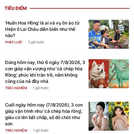
TIÊU ĐIỂM
'Huấn Hoa Hồng' là ai và vụ ồn ào từ
thiện ở Lai Châu diễn biến như thế
nào?
5 giờ trước
PHÁP LUẬT
Đúng hôm nay, thứ 6 ngày 7/8/2026, 3
con giáp vận vượng như 'cá chép hóa
Rồng', phúc khí tràn trề, nằm không
cũng của nả đầy nhà
1 giờ trước
TRẮC NGHIỆM
Cuối ngày hôm nay (7/8/2026), 3 con
giáp vận trình như 'cá chép hóa rồng',
giàu có lên bất chấp, số đỏ chót như
son
1 giờ trước
TRẮC NGHIỆM