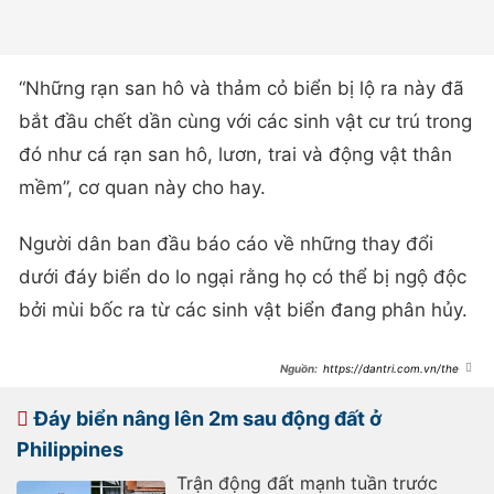
“Những rạn san hô và thảm cỏ biển bị lộ ra này đã
bắt đầu chết dần cùng với các sinh vật cư trú trong
đó như cá rạn san hô, lươn, trai và động vật thân
mềm”, cơ quan này cho hay.
Người dân ban đầu báo cáo về những thay đổi
dưới đáy biển do lo ngại rằng họ có thể bị ngộ độc
bởi mùi bốc ra từ các sinh vật biển đang phân hủy.
https://dantri.com.vn/the-
gioi/dong-dat-khien-day-bien-
philippines-nang-len-2m-
20260615105701320.htm
Đáy biển nâng lên 2m sau động đất ở
Philippines
Trận động đất mạnh tuần trước