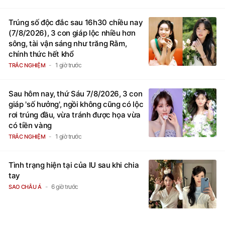
Trúng số độc đắc sau 16h30 chiều nay
(7/8/2026), 3 con giáp lộc nhiều hơn
sông, tài vận sáng như trăng Rằm,
chính thức hết khổ
1 giờ trước
TRẮC NGHIỆM
Sau hôm nay, thứ Sáu 7/8/2026, 3 con
giáp 'số hưởng', ngồi không cũng có lộc
rơi trúng đầu, vừa tránh được họa vừa
có tiền vàng
1 giờ trước
TRẮC NGHIỆM
Tình trạng hiện tại của IU sau khi chia
tay
6 giờ trước
SAO CHÂU Á