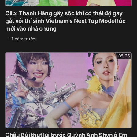
Clip: Thanh Hằng gây sốc khi có thái độ gay
gắt với thí sinh Vietnam's Next Top Model lúc
mới vào nhà chung
1 năm trước
05:35
Châu Bùi thụt lùi trước Quỳnh Anh Shyn ở Em