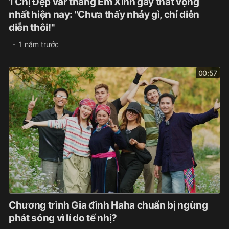
1 Chị Đẹp var thẳng Em Xinh gây thất vọng
nhất hiện nay: "Chưa thấy nhảy gì, chỉ diễn
diễn thôi!"
1 năm trước
00:57
Chương trình Gia đình Haha chuẩn bị ngừng
phát sóng vì lí do tế nhị?