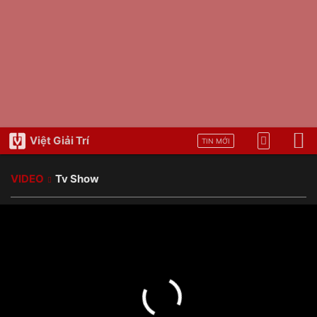
Việt Giải Trí
TIN MỚI
VIDEO
Tv Show