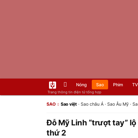
Nóng
Sao
Phim
TV
Trang thông tin điện tử tổng hợp
SAO
Sao việt
·
Sao châu Á
·
Sao Âu Mỹ
·
Sa
Đỗ Mỹ Linh “trượt tay” l
thứ 2