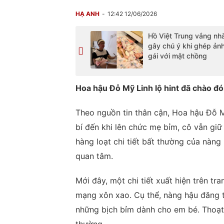
HẠ ANH
12:42 12/06/2026
Hồ Việt Trung vắng nh
gây chú ý khi ghép ản
gái với mặt chồng
Hoa hậu Đỗ Mỹ Linh lộ hint đã chào đó
Theo nguồn tin thân cận, Hoa hậu Đỗ M
bí đến khi lên chức mẹ bỉm, cô vẫn giữ 
hàng loạt chi tiết bất thường của nàn
quan tâm.
Mới đây, một chi tiết xuất hiện trên t
mạng xôn xao. Cụ thể, nàng hậu đăng t
những bịch bỉm dành cho em bé. Thoạt 