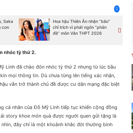
à, Saka
Hoa hậu Thiên Ân nhận “bão”
h con
chỉ trích vì phát ngôn “phản
đề” môn Văn THPT 2026
n nhóc tỳ thứ 2.
ỹ Linh đã chào đón nhóc tỳ thứ 2 nhưng từ lúc bầu
kín mọi thông tin. Dù chưa từng lên tiếng xác nhận,
g hậu vẫn trở thành chủ đề được cư dân mạng đặc biệt
rang cá nhân của Đỗ Mỹ Linh tiếp tục khiến cộng đồng
ải story khoe món quà được người quen gửi tặng là
nhìn, đây chỉ là một khoảnh khắc đời thường bình