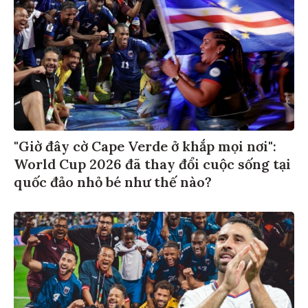
"Giờ đây cờ Cape Verde ở khắp mọi nơi":
World Cup 2026 đã thay đổi cuộc sống tại
quốc đảo nhỏ bé như thế nào?