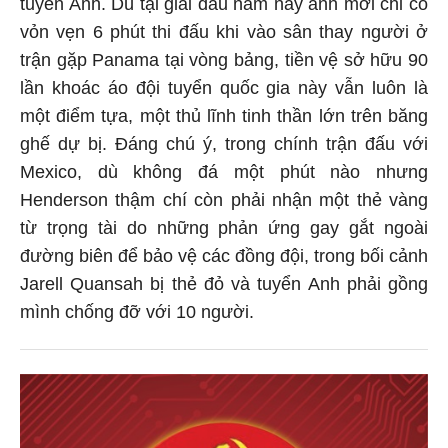
tuyển Anh. Dù tại giải đấu năm nay anh mới chỉ có
vỏn vẹn 6 phút thi đấu khi vào sân thay người ở
trận gặp Panama tại vòng bảng, tiền vệ sở hữu 90
lần khoác áo đội tuyển quốc gia này vẫn luôn là
một điểm tựa, một thủ lĩnh tinh thần lớn trên băng
ghế dự bị. Đáng chú ý, trong chính trận đấu với
Mexico, dù không đá một phút nào nhưng
Henderson thậm chí còn phải nhận một thẻ vàng
từ trọng tài do những phản ứng gay gắt ngoài
đường biên để bảo vệ các đồng đội, trong bối cảnh
Jarell Quansah bị thẻ đỏ và tuyển Anh phải gồng
mình chống đỡ với 10 người.