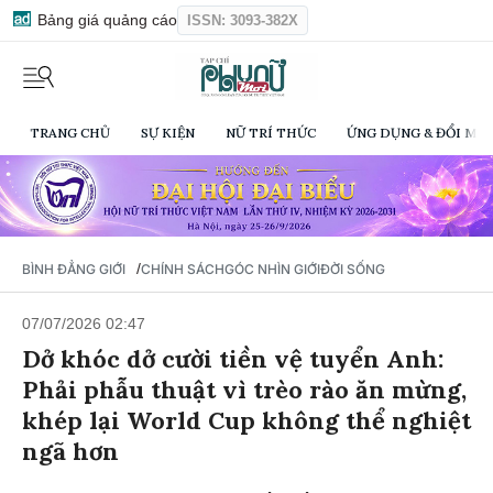
Bảng giá quảng cáo
ISSN: 3093-382X
TRANG CHỦ
SỰ KIỆN
NỮ TRÍ THỨC
ỨNG DỤNG & ĐỔI MỚI
/
BÌNH ĐẲNG GIỚI
CHÍNH SÁCH
GÓC NHÌN GIỚI
ĐỜI SỐNG
07/07/2026 02:47
Dở khóc dở cười tiền vệ tuyển Anh:
Phải phẫu thuật vì trèo rào ăn mừng,
khép lại World Cup không thể nghiệt
ngã hơn