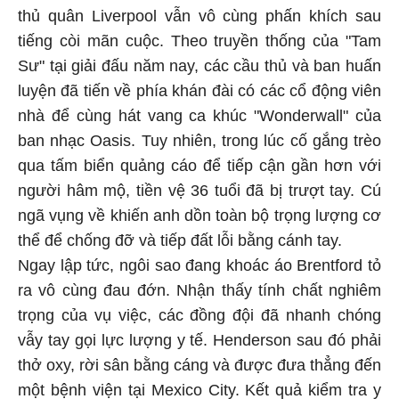
thủ quân Liverpool vẫn vô cùng phấn khích sau
tiếng còi mãn cuộc. Theo truyền thống của "Tam
Sư" tại giải đấu năm nay, các cầu thủ và ban huấn
luyện đã tiến về phía khán đài có các cổ động viên
nhà để cùng hát vang ca khúc "Wonderwall" của
ban nhạc Oasis. Tuy nhiên, trong lúc cố gắng trèo
qua tấm biển quảng cáo để tiếp cận gần hơn với
người hâm mộ, tiền vệ 36 tuổi đã bị trượt tay. Cú
ngã vụng về khiến anh dồn toàn bộ trọng lượng cơ
thể để chống đỡ và tiếp đất lỗi bằng cánh tay.
Ngay lập tức, ngôi sao đang khoác áo Brentford tỏ
ra vô cùng đau đớn. Nhận thấy tính chất nghiêm
trọng của vụ việc, các đồng đội đã nhanh chóng
vẫy tay gọi lực lượng y tế. Henderson sau đó phải
thở oxy, rời sân bằng cáng và được đưa thẳng đến
một bệnh viện tại Mexico City. Kết quả kiểm tra y