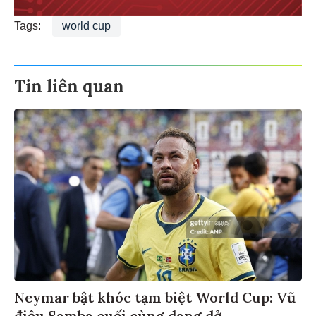
Tags:
world cup
Tin liên quan
Neymar bật khóc tạm biệt World Cup: Vũ
điệu Samba cuối cùng dang dở