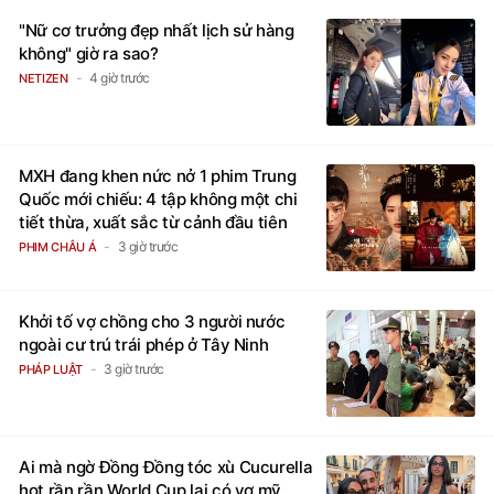
"Nữ cơ trưởng đẹp nhất lịch sử hàng
không" giờ ra sao?
4 giờ trước
NETIZEN
MXH đang khen nức nở 1 phim Trung
Quốc mới chiếu: 4 tập không một chi
tiết thừa, xuất sắc từ cảnh đầu tiên
3 giờ trước
PHIM CHÂU Á
Khởi tố vợ chồng cho 3 người nước
ngoài cư trú trái phép ở Tây Ninh
3 giờ trước
PHÁP LUẬT
Ai mà ngờ Đồng Đồng tóc xù Cucurella
hot rần rần World Cup lại có vợ mỹ