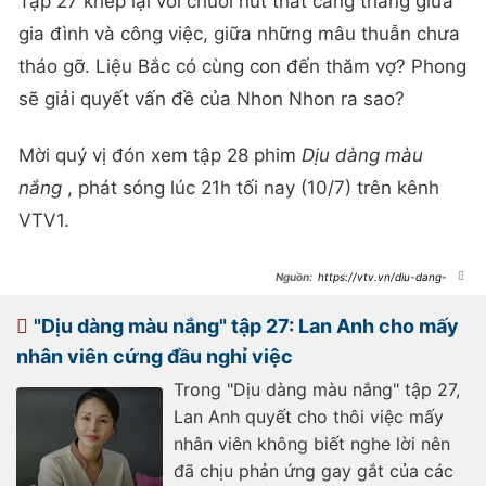
Tập 27 khép lại với chuỗi nút thắt căng thẳng giữa
gia đình và công việc, giữa những mâu thuẫn chưa
tháo gỡ. Liệu Bắc có cùng con đến thăm vợ? Phong
sẽ giải quyết vấn đề của Nhon Nhon ra sao?
Mời quý vị đón xem tập 28 phim
Dịu dàng màu
nắng
, phát sóng lúc 21h tối nay (10/7) trên kênh
VTV1.
https://vtv.vn/diu-dang-
mau-nang-tap-27-vo-chong-bac-
lan-anh-guong-vo-lai-lanh-
100250710011702817.htm
"Dịu dàng màu nắng" tập 27: Lan Anh cho mấy
nhân viên cứng đầu nghỉ việc
Trong "Dịu dàng màu nắng" tập 27,
Lan Anh quyết cho thôi việc mấy
nhân viên không biết nghe lời nên
đã chịu phản ứng gay gắt của các