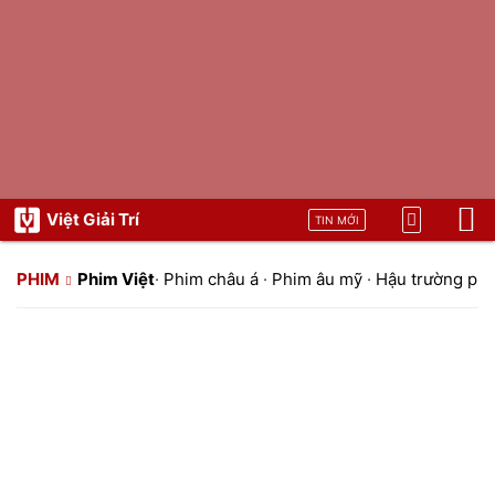
Việt Giải Trí
TIN MỚI
PHIM
Phim Việt
·
Phim châu á
·
Phim âu mỹ
·
Hậu trường ph