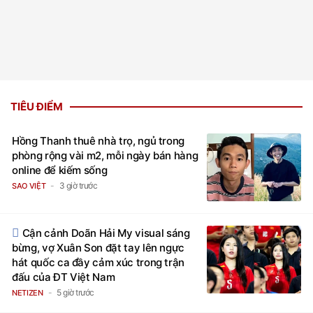
TIÊU ĐIỂM
Hồng Thanh thuê nhà trọ, ngủ trong
phòng rộng vài m2, mỗi ngày bán hàng
online để kiếm sống
3 giờ trước
SAO VIỆT
Cận cảnh Doãn Hải My visual sáng
bừng, vợ Xuân Son đặt tay lên ngực
hát quốc ca đầy cảm xúc trong trận
đấu của ĐT Việt Nam
5 giờ trước
NETIZEN