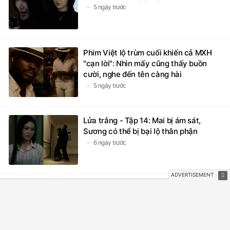
5 ngày trước
Phim Việt lộ trùm cuối khiến cả MXH
"cạn lời": Nhìn mấy cũng thấy buồn
cười, nghe đến tên càng hài
5 ngày trước
Lửa trắng - Tập 14: Mai bị ám sát,
Sương có thể bị bại lộ thân phận
6 ngày trước
Trời cao nguyên xanh - Tập 16: Trung
tá Phạm Minh hóa giải nguy cơ bạo
loạn tại làng Tơ Rơi
6 ngày trước