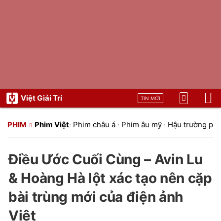
Việt Giải Trí
TIN MỚI
PHIM
Phim Việt
·
Phim châu á
·
Phim âu mỹ
·
Hậu trường ph
Điều Ước Cuối Cùng – Avin Lu
& Hoàng Hà lột xác tạo nên cặp
bài trùng mới của điện ảnh
Việt