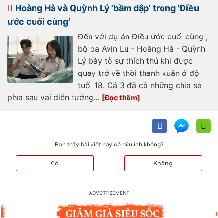
trung-moi-cua-dien-anh-viet-
Hoàng Hà và Quỳnh Lý 'bầm dập' trong 'Điều
193250705091250193.htm
ước cuối cùng'
Đến với dự án Điều ước cuối cùng ,
bộ ba Avin Lu - Hoàng Hà - Quỳnh
Lý bày tỏ sự thích thú khi được
quay trở về thời thanh xuân ở độ
tuổi 18. Cả 3 đã có những chia sẻ
phía sau vai diễn tưởng...
Bạn thấy bài viết này có hữu ích không?
Có
Không