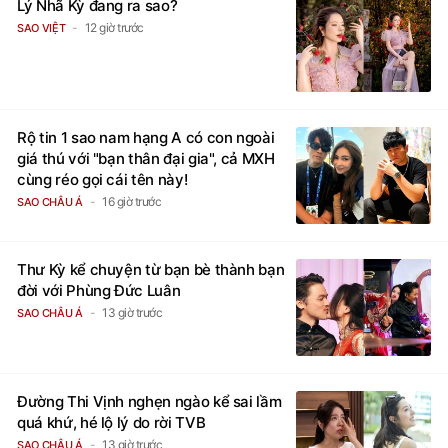
Lý Nhã Kỳ đang ra sao?
12 giờ trước
SAO VIỆT
Rộ tin 1 sao nam hạng A có con ngoài
giá thú với "bạn thân đại gia", cả MXH
cùng réo gọi cái tên này!
16 giờ trước
SAO CHÂU Á
Thư Kỳ kể chuyện từ bạn bè thành bạn
đời với Phùng Đức Luân
13 giờ trước
SAO CHÂU Á
Đường Thi Vịnh nghẹn ngào kể sai lầm
quá khứ, hé lộ lý do rời TVB
13 giờ trước
SAO CHÂU Á