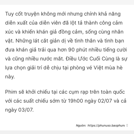
Tuy cốt truyện không mới nhưng chính khả năng
diễn xuất của diễn viên đã lột tả thành công cảm
xúc và khiến khán giả đồng cảm, sống cùng nhân
vật. Những lát cắt giản dị về tình thân và tình bạn
đưa khán giả trải qua hơn 90 phút nhiều tiếng cười
và cũng nhiều nước mắt. Điều Ước Cuối Cùng là sự
lựa chọn giải trí dễ chịu tại phòng vé Việt mùa hè
này.
Phim sẽ khởi chiếu tại các cụm rạp trên toàn quốc
với các suất chiếu sớm từ 19h00 ngày 02/07 và cả
ngày 03/07.
https://phunuso.baophunuth
udo.vn/dieu-uoc-cuoi-cung-avin-lu-
hoang-ha-lot-xac-tao-nen-cap-bai-