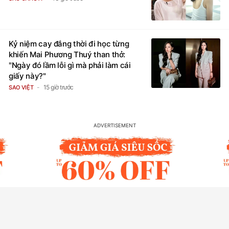
Kỷ niệm cay đắng thời đi học từng
khiến Mai Phương Thuý than thở:
"Ngày đó lầm lỗi gì mà phải làm cái
giấy này?"
15 giờ trước
SAO VIỆT