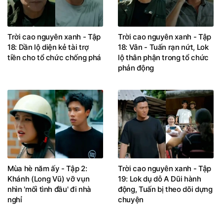
Trời cao nguyên xanh - Tập
Trời cao nguyên xanh - Tập
18: Dần lộ diện kẻ tài trợ
18: Vân - Tuấn rạn nứt, Lok
tiền cho tổ chức chống phá
lộ thân phận trong tổ chức
phản động
Mùa hè năm ấy - Tập 2:
Trời cao nguyên xanh - Tập
Khánh (Long Vũ) vỡ vụn
19: Lok dụ dỗ A Dũi hành
nhìn 'mối tình đầu' đi nhà
động, Tuấn bị theo dõi dựng
nghỉ
chuyện