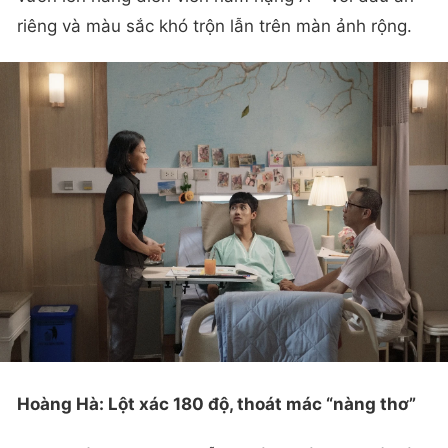
riêng và màu sắc khó trộn lẫn trên màn ảnh rộng.
Hoàng Hà: Lột xác 180 độ, thoát mác “nàng thơ”