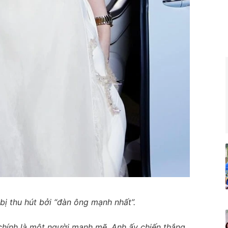
bị thu hút bởi “đàn ông mạnh nhất”.
 chính là một người mạnh mẽ. Anh ấy chiến thắng