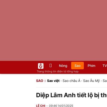
Nóng
Sao
Phim
TV
Trang thông tin điện tử tổng hợp
SAO
Sao việt
·
Sao châu Á
·
Sao Âu Mỹ
·
Sa
Diệp Lâm Anh tiết lộ bị t
LÊ CHI
09:46 14/01/2025