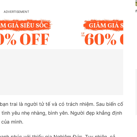
ạn trai là người tử tế và có trách nhiệm. Sau biến cố
tình yêu nhẹ nhàng, bình yên. Người đẹp khẳng định
 của mình.
nh phúc với thiếu gia Nghiêm Đức. Tuy nhiên, cả