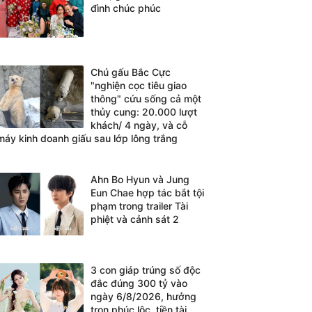
đình chúc phúc
Chú gấu Bắc Cực
"nghiện cọc tiêu giao
thông" cứu sống cả một
thủy cung: 20.000 lượt
khách/ 4 ngày, và cỗ
máy kinh doanh giấu sau lớp lông trắng
Ahn Bo Hyun và Jung
Eun Chae hợp tác bắt tội
phạm trong trailer Tài
phiệt và cảnh sát 2
3 con giáp trúng số độc
đắc đúng 300 tỷ vào
ngày 6/8/2026, hưởng
trọn phúc lộc, tiền tài