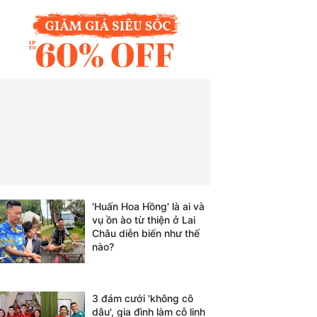
'Huấn Hoa Hồng' là ai và
vụ ồn ào từ thiện ở Lai
Châu diễn biến như thế
nào?
3 đám cưới 'không cô
dâu', gia đình làm cỗ linh