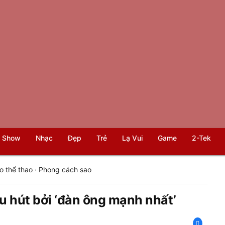
 Show
Nhạc
Đẹp
Trẻ
Lạ Vui
Game
2-Tek
o thể thao
·
Phong cách sao
hu hút bởi ‘đàn ông mạnh nhất’