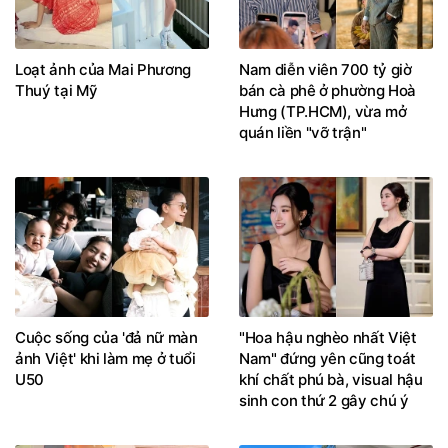
Loạt ảnh của Mai Phương
Nam diễn viên 700 tỷ giờ
Thuý tại Mỹ
bán cà phê ở phường Hoà
Hưng (TP.HCM), vừa mở
quán liền "vỡ trận"
Cuộc sống của 'đả nữ màn
"Hoa hậu nghèo nhất Việt
ảnh Việt' khi làm mẹ ở tuổi
Nam" đứng yên cũng toát
U50
khí chất phú bà, visual hậu
sinh con thứ 2 gây chú ý