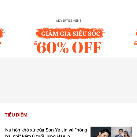
TIÊU ĐIỂM
Nụ hôn khó xử của Son Ye Jin và "hồng
hài nhi" kém 6 tuổi Jung Hae In