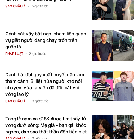
5 giờ trước
SAO CHÂU Á
Cảnh sát vây bắt nghi phạm liên quan
vụ giết người đang chạy trốn trên
quốc lộ
3 giờ trước
PHÁP LUẬT
Danh hài đột quỵ xuất huyết não lâm
thảm cảnh: Bị liệt nửa người khó nói
chuyện, vừa ra viện đã đối mặt với
vòng lao lý
3 giờ trước
SAO CHÂU Á
Tang lễ nam ca sĩ 8X được tìm thấy tử
vong dưới sông: Mẹ già - bạn gái khóc
nghẹn, dàn sao thất thần đến tiễn biệt
3 giờ trước
SAO CHÂU Á