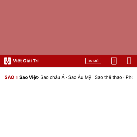
Việt Giải Trí
TIN MỚI
SAO
Sao Việt
·
Sao châu Á
·
Sao Âu Mỹ
·
Sao thể thao
·
Phon