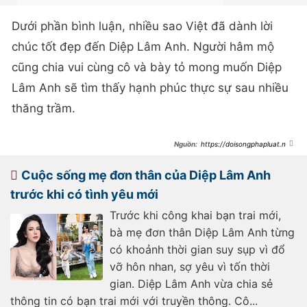
Dưới phần bình luận, nhiều sao Việt đã dành lời
chúc tốt đẹp đến Diệp Lâm Anh. Người hâm mộ
cũng chia vui cùng cô và bày tỏ mong muốn Diệp
Lâm Anh sẽ tìm thấy hạnh phúc thực sự sau nhiều
thăng trầm.
https://doisongphapluat.ngu
oiduatin.vn/diep-lam-anh-cong-
khai-tinh-yeu-moi-khong-quen-
nhac-nhe-den-chuyen-yeu-nguoi-
Cuộc sống mẹ đơn thân của Diệp Lâm Anh
da-co-gia-dinh-a499635.html
trước khi có tình yêu mới
Trước khi công khai bạn trai mới,
bà mẹ đơn thân Diệp Lâm Anh từng
có khoảnh thời gian suy sụp vì đổ
vỡ hôn nhan, sợ yêu vì tốn thời
gian. Diệp Lâm Anh vừa chia sẻ
thông tin có bạn trai mới với truyền thông. Cô...