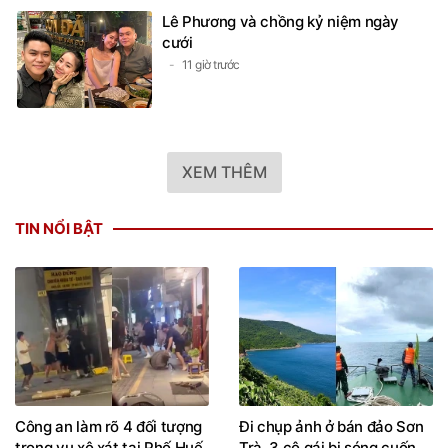
Lê Phương và chồng kỷ niệm ngày
cưới
11 giờ trước
XEM THÊM
TIN NỔI BẬT
Công an làm rõ 4 đối tượng
Đi chụp ảnh ở bán đảo Sơn
trong vụ xô xát tại Phố Huế
Trà, 3 cô gái bị sóng cuốn