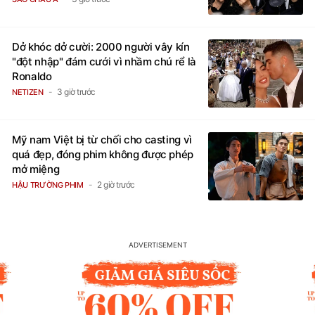
Dở khóc dở cười: 2000 người vây kín
"đột nhập" đám cưới vì nhầm chú rể là
Ronaldo
3 giờ trước
NETIZEN
Mỹ nam Việt bị từ chối cho casting vì
quá đẹp, đóng phim không được phép
mở miệng
2 giờ trước
HẬU TRƯỜNG PHIM