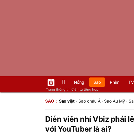
Nóng
Sao
Phim
TV
Trang thông tin điện tử tổng hợp
SAO
Sao việt
·
Sao châu Á
·
Sao Âu Mỹ
·
Sa
Diễn viên nhí Vbiz phải lê
với YouTuber là ai?