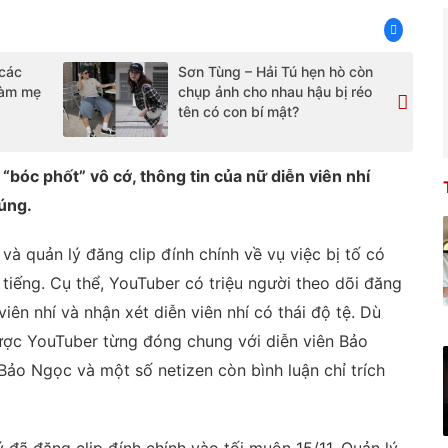
các
Sơn Tùng – Hải Tú hẹn hò còn
làm mẹ
chụp ảnh cho nhau hậu bị réo
tên có con bí mật?
 “bóc phốt” vô cớ, thông tin của nữ diễn viên nhí
úng.
và quản lý đăng clip đính chính về vụ việc bị tố có
tiếng. Cụ thể, YouTuber có triệu người theo dõi đăng
iên nhí và nhận xét diễn viên nhí có thái độ tệ. Dù
ược YouTuber từng đóng chung với diễn viên Bảo
ảo Ngọc và một số netizen còn bình luận chỉ trích