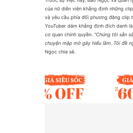
Trước sự việc này, Bảo Ngọc và quản lý
của nữ diễn viên khẳng định những cl
và yêu cầu phía đối phương đăng clip 
YouTuber dám khẳng định đích danh là 
cơ quan chính quyền.
“Chúng tôi sẵn sà
chuyện mập mờ gây hiểu lầm. Tôi đề ng
Ngọc chia sẻ.