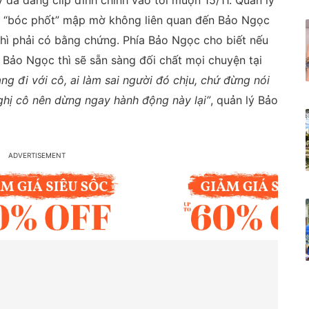
 đã đăng clip đính chính vào tối muộn 15/11. Quản lý
ip “bóc phốt” mập mờ không liên quan đến Bảo Ngọc
thì phải có bằng chứng. Phía Bảo Ngọc cho biết nếu
Bảo Ngọc thì sẽ sẵn sàng đối chất mọi chuyện tại
ng đi với cô, ai làm sai người đó chịu, chứ đừng nói
hị cô nên dừng ngay hành động này lại”
, quản lý Bảo