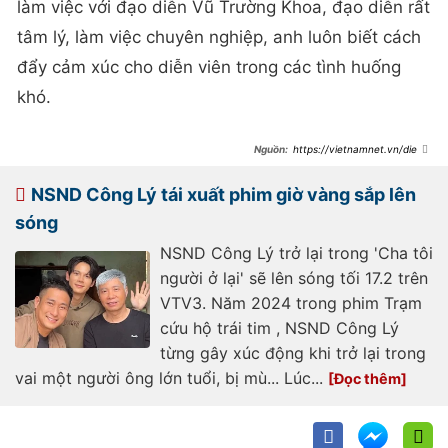
tâm lý, làm việc chuyên nghiệp, anh luôn biết cách
đẩy cảm xúc cho diễn viên trong các tình huống
khó.
https://vietnamnet.vn/dien-
vien-minh-tiep-noi-ve-nsnd-cong-
ly-va-vai-ghet-nhat-o-mot-nguoi-
dan-ong-2380366.html
NSND Công Lý tái xuất phim giờ vàng sắp lên
sóng
NSND Công Lý trở lại trong 'Cha tôi
người ở lại' sẽ lên sóng tối 17.2 trên
VTV3. Năm 2024 trong phim Trạm
cứu hộ trái tim , NSND Công Lý
từng gây xúc động khi trở lại trong
vai một người ông lớn tuổi, bị mù... Lúc...