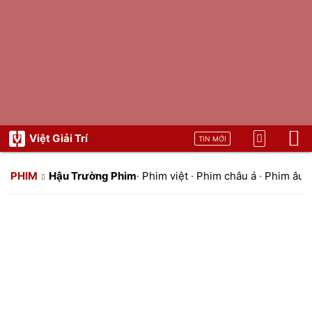
Việt Giải Trí
TIN MỚI
PHIM
Hậu Trường Phim
·
Phim việt
·
Phim châu á
·
Phim âu 