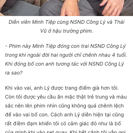
Diễn viên Minh Tiệp cùng NSND Công Lý và Thái
Vũ ở hậu trường phim.
- Phim này Minh Tiệp đóng con trai NSND Công Lý
trong khi ngoài đời hai người chỉ chênh nhau 4 tuổi.
Khi đóng bố con anh tương tác với NSND Công Lý
ra sao?
Khi vào vai, anh Lý được trang điểm già hơn tôi.
Còn tôi được yêu cầu ăn mặc thật trẻ trung và màu
sắc nên lên phim nhìn cũng không quá chênh lệch
để vào vai bố con. Cách anh Lý diễn hiện tại cũng
rất điềm đạm khiến tôi có cảm giác đó như là bố
của mình khi vào set quay. Khi hết cảnh tôi vẫn gọi