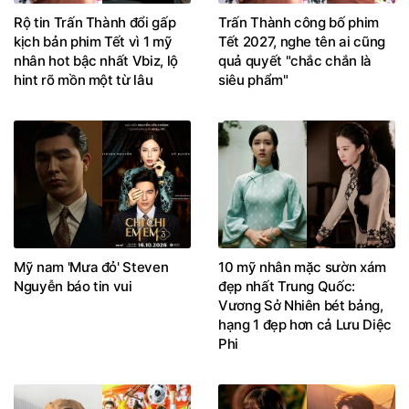
Rộ tin Trấn Thành đổi gấp
Trấn Thành công bố phim
kịch bản phim Tết vì 1 mỹ
Tết 2027, nghe tên ai cũng
nhân hot bậc nhất Vbiz, lộ
quả quyết "chắc chắn là
hint rõ mồn một từ lâu
siêu phẩm"
Mỹ nam 'Mưa đỏ' Steven
10 mỹ nhân mặc sườn xám
Nguyễn báo tin vui
đẹp nhất Trung Quốc:
Vương Sở Nhiên bét bảng,
hạng 1 đẹp hơn cả Lưu Diệc
Phi