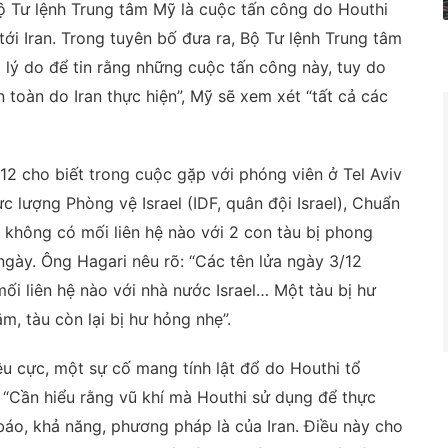
ộ Tư lệnh Trung tâm Mỹ là cuộc tấn công do Houthi
ới Iran. Trong tuyên bố đưa ra, Bộ Tư lệnh Trung tâm
lý do để tin rằng những cuộc tấn công này, tuy do
toàn do Iran thực hiện”, Mỹ sẽ xem xét “tất cả các
12 cho biết trong cuộc gặp với phóng viên ở Tel Aviv
 lượng Phòng vệ Israel (IDF, quân đội Israel), Chuẩn
 không có mối liên hệ nào với 2 con tàu bị phong
gày. Ông Hagari nêu rõ: “Các tên lửa ngày 3/12
i liên hệ nào với nhà nước Israel… Một tàu bị hư
, tàu còn lại bị hư hỏng nhẹ”.
êu cực, một sự cố mang tính lật đổ do Houthi tổ
“Cần hiểu rằng vũ khí mà Houthi sử dụng để thực
h báo, khả năng, phương pháp là của Iran. Điều này cho