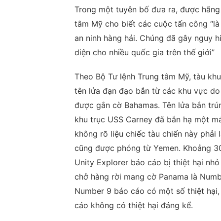
Trong một tuyên bố đưa ra, được hãng 
tâm Mỹ cho biết các cuộc tấn công “là
an ninh hàng hải. Chúng đã gây nguy h
diện cho nhiều quốc gia trên thế giới”
Theo Bộ Tư lệnh Trung tâm Mỹ, tàu khu
tên lửa đạn đạo bắn từ các khu vực do
được gắn cờ Bahamas. Tên lửa bắn trún
khu trục USS Carney đã bắn hạ một má
không rõ liệu chiếc tàu chiến này phải
cũng được phóng từ Yemen. Khoảng 30 p
Unity Explorer báo cáo bị thiệt hại nhỏ
chở hàng rời mang cờ Panama là Number 
Number 9 báo cáo có một số thiệt hại,
cáo không có thiệt hại đáng kể.