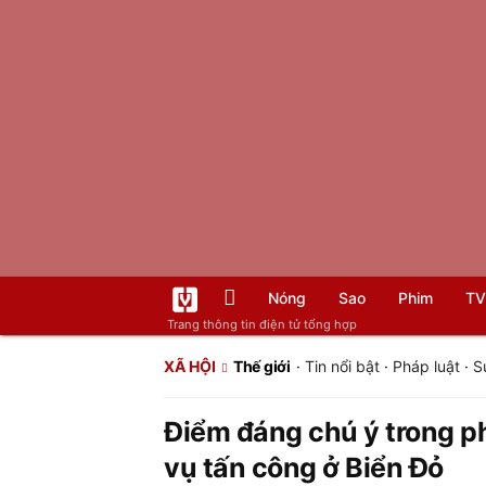
Nóng
Sao
Phim
TV
Trang thông tin điện tử tổng hợp
XÃ HỘI
Thế giới
·
Tin nổi bật
·
Pháp luật
·
S
Điểm đáng chú ý trong ph
vụ tấn công ở Biển Đỏ