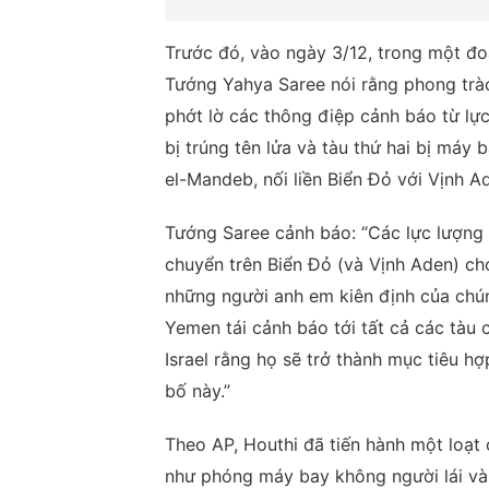
Trước đó, vào ngày 3/12, trong một đo
Tướng Yahya Saree nói rằng phong trào
phớt lờ các thông điệp cảnh báo từ lự
bị trúng tên lửa và tàu thứ hai bị máy
el-Mandeb, nối liền Biển Đỏ với Vịnh A
Tướng Saree cảnh báo: “Các lực lượng v
chuyển trên Biển Đỏ (và Vịnh Aden) cho
những người anh em kiên định của chúng
Yemen tái cảnh báo tới tất cả các tàu 
Israel rằng họ sẽ trở thành mục tiêu 
bố này.”
Theo AP, Houthi đã tiến hành một loạt
như phóng máy bay không người lái và 