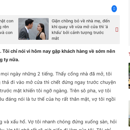
hật con
Giận chồng bỏ về nhà mẹ, đến
g rên
khi quay về vừa mở cửa thì ‘á
 và con
khẩu’ bởi cảnh tượng trước
mắt
tôi. Tôi chỉ nói vì hôm nay gặp khách hàng về sớm nên
g ty nữa.
 mọi ngày những 2 tiếng. Thấy cổng nhà đã mở, tôi
g thả đi vào mở cửa thì chết đứng ngay trước chuyện
rước mặt khiến tôi ngỡ ngàng. Trên sô pha, vợ tôi
 đáng nói là tư thế của họ rất thân mật, vợ tôi ngồi
g và xấu hổ. Vợ tôi nhanh chóng đứng xuống sàn, hỏi