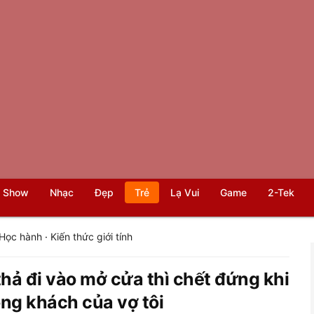
 Show
Nhạc
Đẹp
Trẻ
Lạ Vui
Game
2-Tek
Học hành
·
Kiến thức giới tính
thả đi vào mở cửa thì chết đứng khi
ng khách của vợ tôi