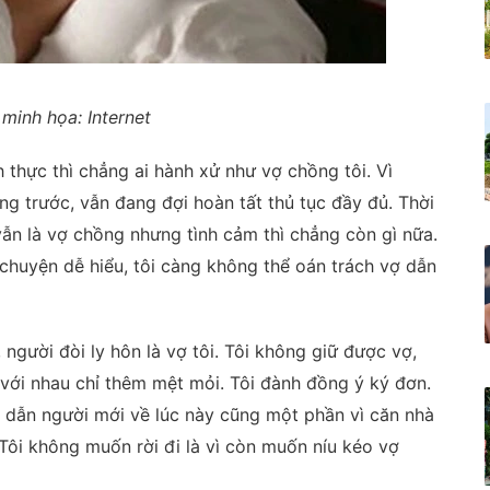
minh họa: Internet
 thực thì chẳng ai hành xử như vợ chồng tôi. Vì
ng trước, vẫn đang đợi hoàn tất thủ tục đầy đủ. Thời
 vẫn là vợ chồng nhưng tình cảm thì chẳng còn gì nữa.
 chuyện dễ hiểu, tôi càng không thể oán trách vợ dẫn
 người đòi ly hôn là vợ tôi. Tôi không giữ được vợ,
g với nhau chỉ thêm mệt mỏi. Tôi đành đồng ý ký đơn.
ợ dẫn người mới về lúc này cũng một phần vì căn nhà
Tôi không muốn rời đi là vì còn muốn níu kéo vợ