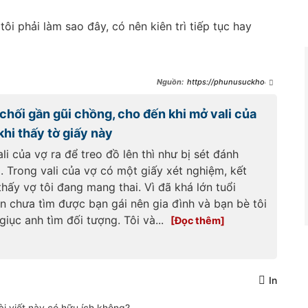
ôi phải làm sao đây, có nên kiên trì tiếp tục hay
https://phunusuckhoe.g
iadinhonline.vn/phu-nu-va-gia-
dinh/i-lam-ve-som-toi-thong-
chối gần gũi chồng, cho đến khi mở vali của
tha-i-vao-mo-cua-thi-chet-ung-
khi-thay-chuyen-bat-ngo-
khi thấy tờ giấy này
phong-khach-cua-vo-toi-
696892.html
li của vợ ra để treo đồ lên thì như bị sét đánh
. Trong vali của vợ có một giấy xét nghiệm, kết
hấy vợ tôi đang mang thai. Vì đã khá lớn tuổi
n chưa tìm được bạn gái nên gia đình và bạn bè tôi
giục anh tìm đối tượng. Tôi và...
In
ài viết này có hữu ích không?