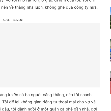
. Vợ tôi nhớ rất rõ giờ giấc đi làm của tôi. Tôi chỉ
 nên về thẳng nhà luôn, không ghé qua công ty nữa.
càng khiến cả ba người căng thẳng, nên tôi nhanh
. Tôi để lại không gian riêng tư thoải mái cho vợ và
i đâu, tôi đành ngồi ở một quán cà phê gần nhà, đợi