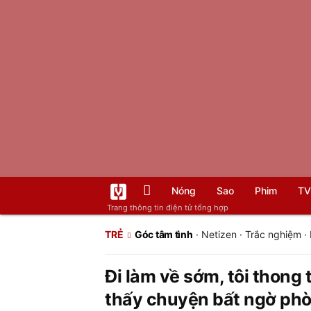
Nóng
Sao
Phim
TV
Trang thông tin điện tử tổng hợp
TRẺ
Góc tâm tình
·
Netizen
·
Trắc nghiệm
·
Đi làm về sớm, tôi thong 
thấy chuyện bất ngờ phò