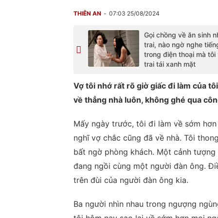
THIÊN AN
07:03 25/08/2024
Gọi chồng về ăn sinh n
trai, nào ngờ nghe tiến
trong điện thoại mà tôi
trai tái xanh mặt
Vợ tôi nhớ rất rõ giờ giấc đi làm của 
về thẳng nhà luôn, không ghé qua côn
Mấy ngày trước, tôi đi làm về sớm hơn
nghĩ vợ chắc cũng đã về nhà. Tôi thon
bất ngờ phòng khách. Một cảnh tượng t
đang ngồi cùng một người đàn ông. Điều
trên đùi của người đàn ông kia.
Ba người nhìn nhau trong ngượng ngùn