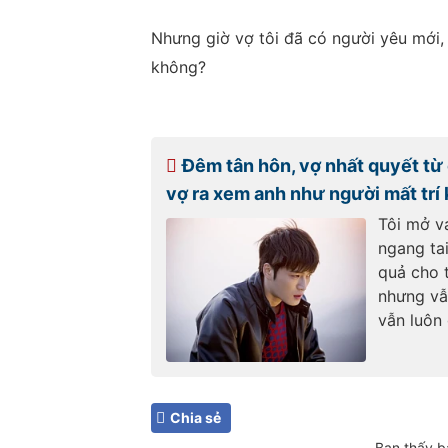
Nhưng giờ vợ tôi đã có người yêu mới, t
không?
Đêm tân hôn, vợ nhất quyết từ 
vợ ra xem anh như người mất trí 
Tôi mở va
ngang tai
quả cho t
nhưng vẫ
vẫn luôn 
Chia sẻ
Bạn thấy b