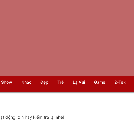
 Show
Nhạc
Đẹp
Trẻ
Lạ Vui
Game
2-Tek
t động, xin hãy kiểm tra lại nhé!