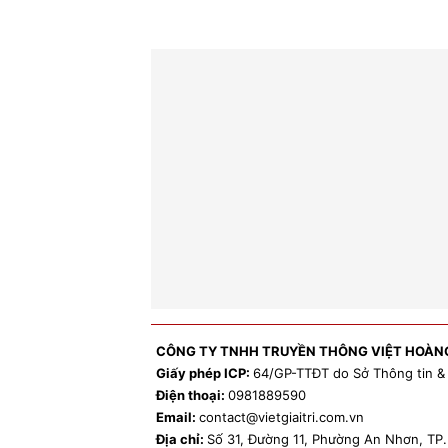
CÔNG TY TNHH TRUYỀN THÔNG VIỆT HOÀN
Giấy phép ICP:
64/GP-TTĐT do Sở Thông tin &
Điện thoại:
0981
889590
Email:
contact
@vietgiaitri.com.vn
Địa chỉ:
Số 31, Đường 11, Phường An Nhơn, T