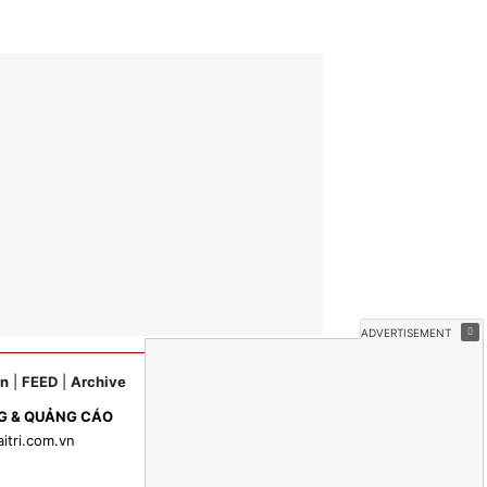
ản
|
FEED
|
Archive
G & QUẢNG CÁO
aitri.com.vn