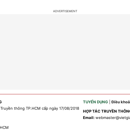
G
TUYỂN DỤNG
|
Điều kho
 Truyền thông TP.HCM cấp ngày 17/08/2018
HỢP TÁC TRUYỀN THÔN
Email:
webmaster
@vietgi
P.HCM