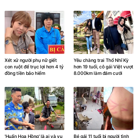
Xét xử người phụ nữ giết
Yêu chàng trai Thổ Nhĩ Kỳ
con ruột để trục lợi hơn 4 tỷ
hơn 19 tuổi, cô gái Việt vượt
đồng tiền bảo hiểm
8.000km làm đám cưới
'Huấn Hoa Hồng' là ai và vụ
Bé gái 11 tuổi bị người tình