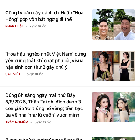
Công ty bán cây cảnh do Huấn "Hoa
Hồng" góp vốn bất ngờ giải thể
7 giờ trước
PHÁP LUẬT
"Hoa hậu nghèo nhất Việt Nam" đứng
yên cũng toát khí chất phú bà, visual
hậu sinh con thứ 2 gây chú ý
5 giờ trước
SAO VIỆT
Đúng 6h sáng ngày mai, thứ Bảy
8/8/2026, Thần Tài chỉ đích danh 3
con giáp 'rơi trúng hố vàng', tiền bạc
ùa về nhà 'như lũ cuốn', vươn mình
thành đại gia trong phút chốc
5 giờ trước
TRẮC NGHIỆM
3 con giáp 'số hưởng' sau công việc