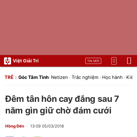
Việt Giải Trí
TIN MỚI
TRẺ
Góc Tâm Tình
·
Netizen
·
Trắc nghiệm
·
Học hành
·
Kiến 
Đêm tân hôn cay đắng sau 7
năm gìn giữ chờ đám cưới
Hồng Đến
13:09 05/03/2018