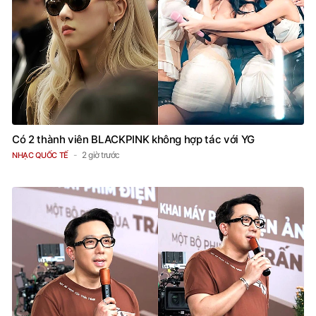
Có 2 thành viên BLACKPINK không hợp tác với YG
2 giờ trước
NHẠC QUỐC TẾ