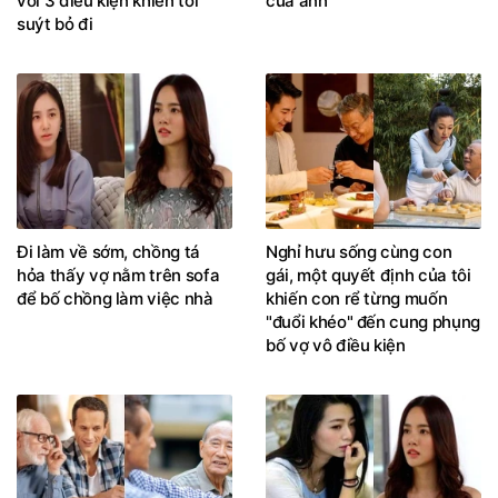
với 3 điều kiện khiến tôi
của anh
suýt bỏ đi
Đi làm về sớm, chồng tá
Nghỉ hưu sống cùng con
hỏa thấy vợ nằm trên sofa
gái, một quyết định của tôi
để bố chồng làm việc nhà
khiến con rể từng muốn
"đuổi khéo" đến cung phụng
bố vợ vô điều kiện