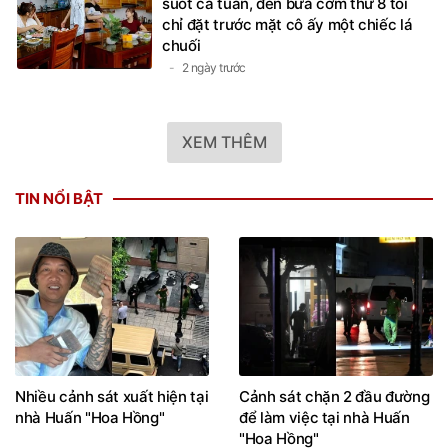
suốt cả tuần, đến bữa cơm thứ 8 tôi
chỉ đặt trước mặt cô ấy một chiếc lá
chuối
2 ngày trước
XEM THÊM
TIN NỔI BẬT
Nhiều cảnh sát xuất hiện tại
Cảnh sát chặn 2 đầu đường
nhà Huấn "Hoa Hồng"
để làm việc tại nhà Huấn
"Hoa Hồng"