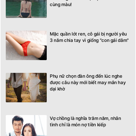
cùng màu!
Mặc quần lót ren, cô gái bị người yêu
3 năm chia tay vì giống "con gái dâm"
Phụ nữ chọn đàn ông đến lúc nghe
được câu này mới biết may mắn hay
dại khờ
Vợ chồng là nghĩa trăm năm, nhân
tình chỉ là món nợ tiền kiếp