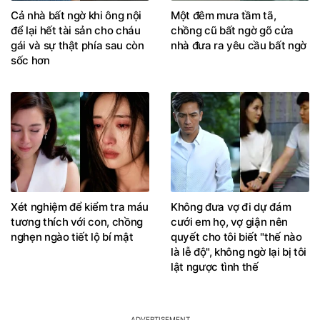
Cả nhà bất ngờ khi ông nội
Một đêm mưa tầm tã,
để lại hết tài sản cho cháu
chồng cũ bất ngờ gõ cửa
gái và sự thật phía sau còn
nhà đưa ra yêu cầu bất ngờ
sốc hơn
Xét nghiệm để kiểm tra máu
Không đưa vợ đi dự đám
tương thích với con, chồng
cưới em họ, vợ giận nên
nghẹn ngào tiết lộ bí mật
quyết cho tôi biết "thế nào
là lễ độ", không ngờ lại bị tôi
lật ngược tình thế