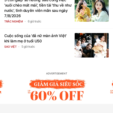
'xuôi chèo mát mái', tiền tài 'thu về như
nước', tình duyên viên mãn sau ngày
7/8/2026
6 giờ trước
TRẮC NGHIỆM
Cuộc sống của 'đả nữ màn ảnh Việt'
khi làm mẹ ở tuổi U50
5 giờ trước
SAO VIỆT