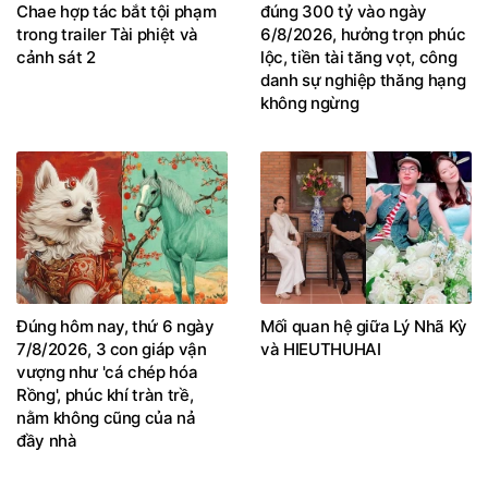
Chae hợp tác bắt tội phạm
đúng 300 tỷ vào ngày
trong trailer Tài phiệt và
6/8/2026, hưởng trọn phúc
cảnh sát 2
lộc, tiền tài tăng vọt, công
danh sự nghiệp thăng hạng
không ngừng
Đúng hôm nay, thứ 6 ngày
Mối quan hệ giữa Lý Nhã Kỳ
7/8/2026, 3 con giáp vận
và HIEUTHUHAI
vượng như 'cá chép hóa
Rồng', phúc khí tràn trề,
nằm không cũng của nả
đầy nhà