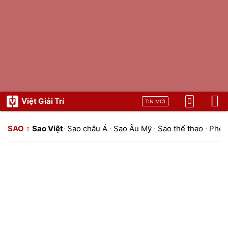
Việt Giải Trí
TIN MỚI
SAO
Sao Việt
·
Sao châu Á
·
Sao Âu Mỹ
·
Sao thể thao
·
Phon