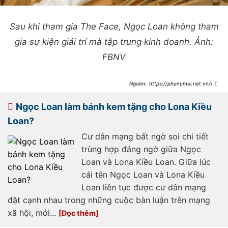
Sau khi tham gia The Face, Ngọc Loan không tham
gia sự kiện giải trí mà tập trung kinh doanh. Ảnh:
FBNV
https://phunumoi.net.vn/day
-la-dieu-ma-ngoc-loan-co-duoc-tu-
bac-si-chiem-quoc-thai-con-lona-
kieu-loan-thi-khong-d357236.html
Ngọc Loan làm bánh kem tặng cho Lona Kiều
Loan?
Cư dân mạng bất ngờ soi chi tiết
trùng hợp đáng ngờ giữa Ngọc
Loan và Lona Kiều Loan. Giữa lúc
cái tên Ngọc Loan và Lona Kiều
Loan liên tục được cư dân mạng
đặt cạnh nhau trong những cuộc bàn luận trên mạng
xã hội, mới...