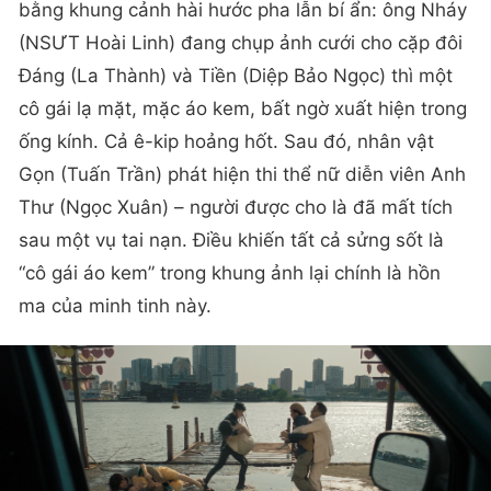
bằng khung cảnh hài hước pha lẫn bí ẩn: ông Nháy
(NSƯT Hoài Linh) đang chụp ảnh cưới cho cặp đôi
Đáng (La Thành) và Tiền (Diệp Bảo Ngọc) thì một
cô gái lạ mặt, mặc áo kem, bất ngờ xuất hiện trong
ống kính. Cả ê-kip hoảng hốt. Sau đó, nhân vật
Gọn (Tuấn Trần) phát hiện thi thể nữ diễn viên Anh
Thư (Ngọc Xuân) – người được cho là đã mất tích
sau một vụ tai nạn. Điều khiến tất cả sửng sốt là
“cô gái áo kem” trong khung ảnh lại chính là hồn
ma của minh tinh này.