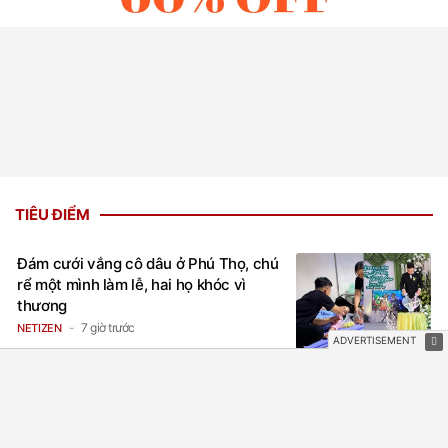
TIÊU ĐIỂM
Đám cưới vắng cô dâu ở Phú Thọ, chú
rể một mình làm lễ, hai họ khóc vì
thương
7 giờ trước
NETIZEN
Trong 4 ngày cuối tháng 6 âm lịch, 3
con giáp vượng phát Tài Lộc, Phú Quý
trăm bề, đổi mệnh Phượng Hoàng, ôm