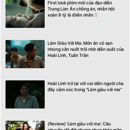
First look phim mới của đạo diễn
Trung Lùn: Án chồng án, nhẫn hột
xoàn 9 tỷ là điểm nhấn
Làm Giàu Với Ma: Món ăn có sạn
nhưng vẫn nuốt trôi nhờ diễn xuất của
Hoài Linh, Tuấn Trần
Hoài Linh trở lại với vai diễn người cha
đầy cảm xúc trong "Làm giàu với ma"
(Review) 'Làm giàu với ma': Câu
chuyện rất đời nhưng chưa thỏa mãn