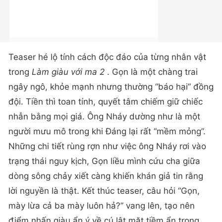
Teaser hé lộ tính cách độc đáo của từng nhân vật
trong
Làm giàu với ma 2
. Gọn là một chàng trai
ngây ngô, khỏe mạnh nhưng thường “báo hại” đồng
đội. Tiền thì toan tính, quyết tâm chiếm giữ chiếc
nhẫn bằng mọi giá. Ông Nháy dường như là một
người mưu mô trong khi Đáng lại rất “mềm mỏng”.
Những chi tiết rùng rợn như việc ông Nháy rơi vào
trạng thái nguy kịch, Gọn liều mình cứu cha giữa
dòng sông chảy xiết càng khiến khán giả tin rằng
lời nguyền là thật. Kết thúc teaser, câu hỏi “Gọn,
mày lừa cả ba mày luôn hả?” vang lên, tạo nên
điểm nhấn giàu ẩn ý về cú lật mặt tiềm ẩn trong