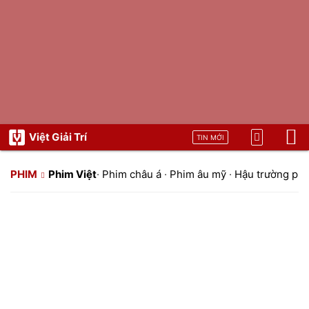
Việt Giải Trí
TIN MỚI
PHIM
Phim Việt
·
Phim châu á
·
Phim âu mỹ
·
Hậu trường ph