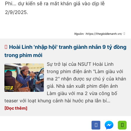
Phi… dự kiến sẽ ra mắt khán giả vào dịp lễ
2/9/2025.
https://thegioidienanh.vn/da
o-dien-trung-lun-lam-giau-voi-ma-
2-chat-luong-gap-5-lan-phan-1-
83452.html
Hoài Linh 'nhập hội' tranh giành nhẫn 9 tỷ đồng
trong phim mới
Sự trở lại của NSƯT Hoài Linh
trong phim điện ảnh "Làm giàu với
ma 2" nhận được sự chú ý của khán
giả. Nhà sản xuất phim điện ảnh
Làm giàu với ma 2 vừa công bố
teaser với loạt khung cảnh hài hước pha lẫn bí...