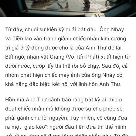
Từ đây, chuỗi sự kiện kỳ quái bắt đầu. Ông Nháy
và Tiền lao vào tranh giành chiếc nhẫn kim cương
trị giá 9 tỷ đồng được cho là của Anh Thư để lại.
Bất ngờ, nhân vật Giang (Võ Tấn Phát) xuất hiện từ
dưới nước, cướp lấy thi thể rồi bỏ chạy. Sau đó, cả
nhóm phát hiện chiếc máy ảnh của ông Nháy có
khả năng đặc biệt: kết nối với linh hồn Anh Thư.
Hồn ma Anh Thư cảnh báo rằng bất kỳ ai chiếm
đoạt chiếc nhẫn mà không được sự cho phép sẽ
phải gánh chịu lời nguyền. Tuy nhiên, cô cũng đưa
ra một “giao kèo”: người đầu tiên đưa thi thể mình