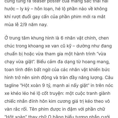
cũng tung ra teaser poster của mang sắc thái hài
hước – ly kỳ – hỗn loạn, hé lộ phần nào về không
khí rượt đuổi gay cấn của phần phim mới ra mắt
mùa lễ 2/9 năm nay.
Ở trung tâm khung hình là 6 nhân vật chính, chen
chúc trong khoang xe van cũ kỹ – dường như đang
chuẩn bị hoặc vừa tham gia một hành trình “vừa
chạy vừa giật”. Biểu cảm đa dạng từ hoang mang,
toan tính đến bất ngờ của các nhân vật khiến bức
hình trở nên sinh động và tràn đầy năng lượng. Câu
tagline “Hột xoàn 9 tỷ, mạnh ai nấy giật” in trên nóc
xe khéo léo hé lộ cốt truyện: một cuộc tranh giành
chiếc nhẫn đính hôn kim cương giá trị kéo theo vô
vàn rắc rối. Tên phim được in đậm với phần chữ
“Hột xoàn” thay chữ O bằng biểu tượng nhẫn cưới,