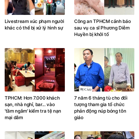
Livestream xúc phạm người
Công an TPHCM cảnh báo
khác có thể bị xử lý hình sự
sau vụ ca sĩ Phương Diễm
Huyền bị khởi tố
TPHCM: Hơn 7.000 khách
7 năm 6 tháng tù cho đối
sạn, nhà nghỉ, bar... vào
tượng tham gia tổ chức
'tầm ngắm' kiểm tra tệ nạn
phản động núp bóng tôn
mại dâm
giáo