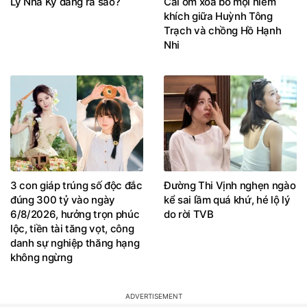
Lý Nhã Kỳ đang ra sao?
Cái ôm xóa bỏ mọi hiềm
khích giữa Huỳnh Tông
Trạch và chồng Hồ Hạnh
Nhi
3 con giáp trúng số độc đắc
Đường Thi Vịnh nghẹn ngào
đúng 300 tỷ vào ngày
kể sai lầm quá khứ, hé lộ lý
6/8/2026, hưởng trọn phúc
do rời TVB
lộc, tiền tài tăng vọt, công
danh sự nghiệp thăng hạng
không ngừng