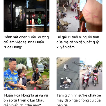
Cảnh sát chặn 2 đầu đường
Bé gái 11 tuổi bị người tình
để làm việc tại nhà Huấn
của mẹ đánh đập, bắt quỳ
"Hoa Hồng"
xuyên đêm
'Huấn Hoa Hồng' là ai và vụ
Tạm giữ hình sự kẻ chạy xe
ồn ào từ thiện ở Lai Châu
máy đạp ngã chồng cũ của
diễn biến như thế nào?
bạn gái