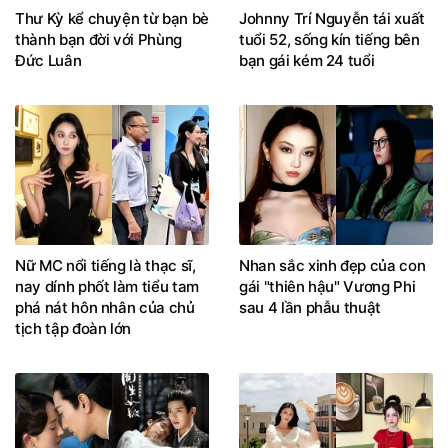
Thư Kỳ kể chuyện từ bạn bè
Johnny Trí Nguyễn tái xuất
thành bạn đời với Phùng
tuổi 52, sống kín tiếng bên
Đức Luân
bạn gái kém 24 tuổi
Nữ MC nổi tiếng là thạc sĩ,
Nhan sắc xinh đẹp của con
nay dính phốt làm tiểu tam
gái "thiên hậu" Vương Phi
phá nát hôn nhân của chủ
sau 4 lần phẫu thuật
tịch tập đoàn lớn