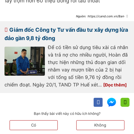
lấy trộm hơn 60 triệu đồng rồi tẩu thoát
https://cand.com.vn/Ban-
tin-113/dao-chich-khoang-hon-60-
trieu-dong-cua-nguoi-phu-nu-ban-
rau-i757331/
Giám đốc Công ty Tư vấn đầu tư xây dựng lừa
đảo gần 9,8 tỷ đồng
Để có tiền sử dụng tiêu xài cá nhân
và trả nợ cho nhiều người, Hoàn đã
thực hiện những thủ đoạn gian dối
nhằm vay mượn tiền của 2 bị hại
với tổng số tiền 9,76 tỷ đồng rồi
chiếm đoạt. Ngày 20/1, TAND TP Huế xét...
Bạn thấy bài viết này có hữu ích không?
Có
Không