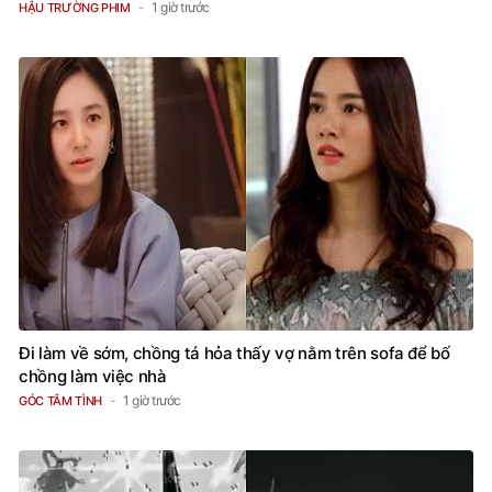
1 giờ trước
HẬU TRƯỜNG PHIM
Đi làm về sớm, chồng tá hỏa thấy vợ nằm trên sofa để bố
chồng làm việc nhà
1 giờ trước
GÓC TÂM TÌNH