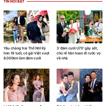
TIN NỔI BẬT
Yêu chàng trai Thổ Nhĩ Kỳ
3 'đám cưới U70' gây sốt,
hơn 19 tuổi, cô gái Việt vượt
chú rể hân hoan đi rước vợ
8.000km làm đám cưới
về nhà