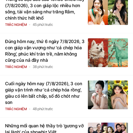
(7/8/2026), 3 con giáp lộc nhiều hơn
sông, tài vận sáng như trăng Rằm,
chính thức hết khổ
45 phút trước
TRẮC NGHIỆM
Đúng hôm nay, thứ 6 ngày 7/8/2026, 3
con giáp vận vượng như 'cá chép hóa
Rồng', phúc khí tràn trề, nằm không
cũng của nả đầy nhà
38 phút trước
TRẮC NGHIỆM
Cuối ngày hôm nay (7/8/2026), 3 con
giáp vận trình như 'cá chép hóa rồng',
giàu có lên bất chấp, số đỏ chót như
son
48 phút trước
TRẮC NGHIỆM
Những mối quan hệ thầy trò 'gương vỡ
lại lành' của showbiz Việt