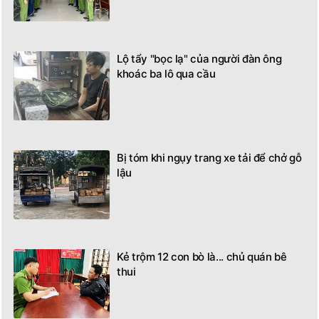
Lộ tẩy "bọc lạ" của người đàn ông
khoác ba lô qua cầu
Bị tóm khi ngụy trang xe tải để chở gỗ
lậu
Kẻ trộm 12 con bò là... chủ quán bê
thui