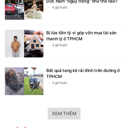
Đức Nam "ngụy trang" như thế nào?
4 giờ trước
Bị lừa tiền tỷ vì góp vốn mua tài sản
thanh lý ở TPHCM
4 giờ trước
Bắt quả tang kẻ rải đinh trên đường ở
TPHCM
4 giờ trước
XEM THÊM