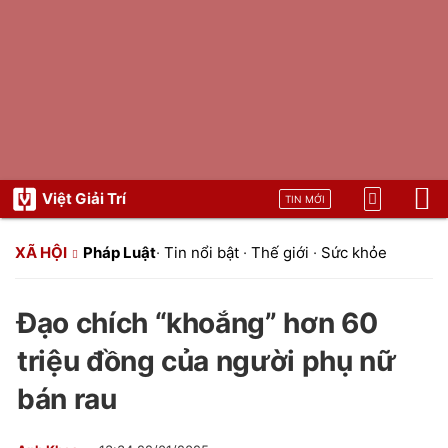
Việt Giải Trí
TIN MỚI
XÃ HỘI
Pháp Luật
·
Tin nổi bật
·
Thế giới
·
Sức khỏe
Đạo chích “khoắng” hơn 60
triệu đồng của người phụ nữ
bán rau