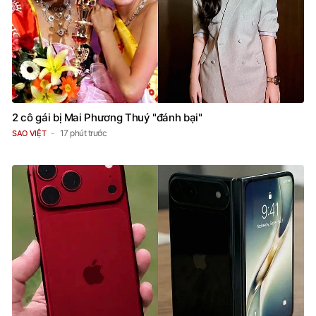
2 cô gái bị Mai Phương Thuý "đánh bại"
17 phút trước
SAO VIỆT