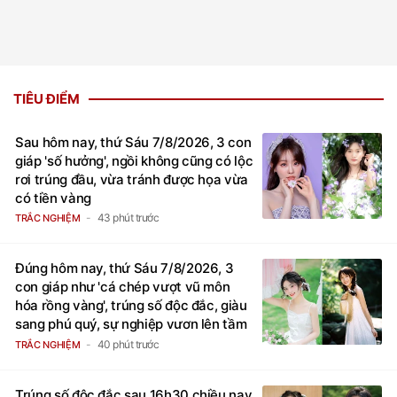
TIÊU ĐIỂM
Sau hôm nay, thứ Sáu 7/8/2026, 3 con
giáp 'số hưởng', ngồi không cũng có lộc
rơi trúng đầu, vừa tránh được họa vừa
có tiền vàng
43 phút trước
TRẮC NGHIỆM
Đúng hôm nay, thứ Sáu 7/8/2026, 3
con giáp như 'cá chép vượt vũ môn
hóa rồng vàng', trúng số độc đắc, giàu
sang phú quý, sự nghiệp vươn lên tầm
cao mới
40 phút trước
TRẮC NGHIỆM
Trúng số độc đắc sau 16h30 chiều nay