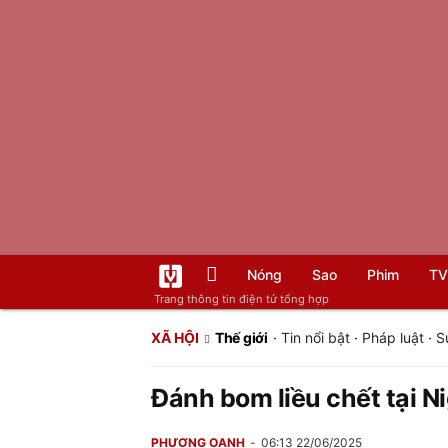
Nóng
Sao
Phim
TV
Trang thông tin điện tử tổng hợp
XÃ HỘI
Thế giới
·
Tin nổi bật
·
Pháp luật
·
S
Đánh bom liều chết tại Ni
PHƯƠNG OANH
06:13 22/06/2025