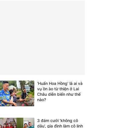
'Huấn Hoa Hồng' là ai và
vụ ồn ào từ thiện ở Lai
Châu diễn biến như thế
nào?
3 đám cưới 'không cô
dâu', gia đình làm cỗ linh