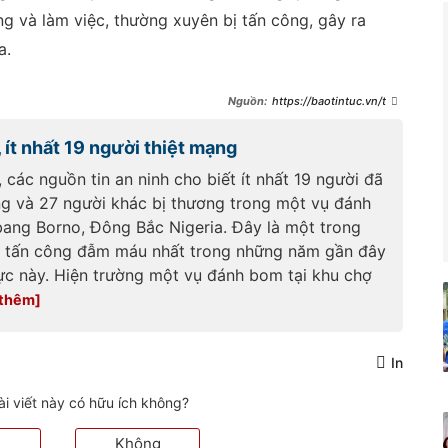
ng và làm việc, thường xuyên bị tấn công, gây ra
a.
https://baotintuc.vn/the
-gioi/danh-bom-lieu-chet-tai-
nigeria-it-nhat-24-nguoi-thiet-
 ít nhất 19 người thiệt mạng
mang-20250621212225623.htm
 các nguồn tin an ninh cho biết ít nhất 19 người đã
ng và 27 người khác bị thương trong một vụ đánh
bang Borno, Đông Bắc Nigeria. Đây là một trong
 tấn công đẫm máu nhất trong những năm gần đây
vực này. Hiện trường một vụ đánh bom tại khu chợ
In
ài viết này có hữu ích không?
Không