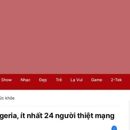
 Show
Nhạc
Đẹp
Trẻ
Lạ Vui
Game
2-Tek
ức khỏe
geria, ít nhất 24 người thiệt mạng