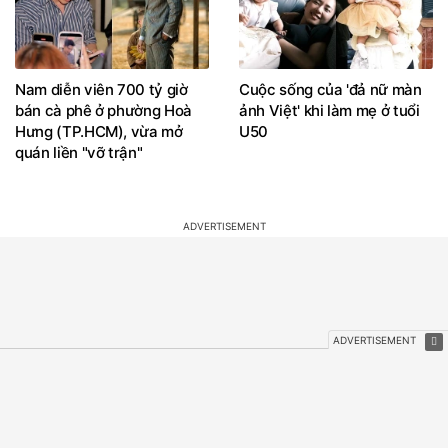
Nam diễn viên 700 tỷ giờ
Cuộc sống của 'đả nữ màn
bán cà phê ở phường Hoà
ảnh Việt' khi làm mẹ ở tuổi
Hưng (TP.HCM), vừa mở
U50
quán liền "vỡ trận"