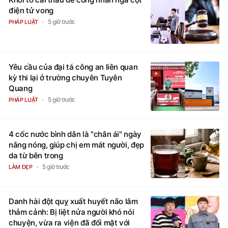
điện tử vong
5 giờ trước
PHÁP LUẬT
Yêu cầu của đại tá công an liên quan
kỳ thi lại ở trường chuyên Tuyên
Quang
5 giờ trước
PHÁP LUẬT
4 cốc nước bình dân là "chân ái" ngày
nắng nóng, giúp chị em mát người, đẹp
da từ bên trong
5 giờ trước
LÀM ĐẸP
Danh hài đột quỵ xuất huyết não lâm
thảm cảnh: Bị liệt nửa người khó nói
chuyện, vừa ra viện đã đối mặt với