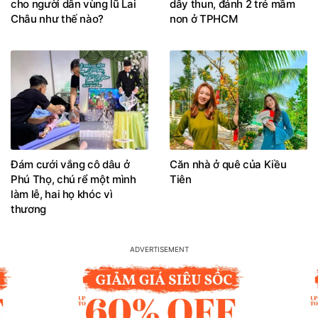
cho người dân vùng lũ Lai
dây thun, đánh 2 trẻ mầm
Châu như thế nào?
non ở TPHCM
Đám cưới vắng cô dâu ở
Căn nhà ở quê của Kiều
Phú Thọ, chú rể một mình
Tiên
làm lễ, hai họ khóc vì
thương