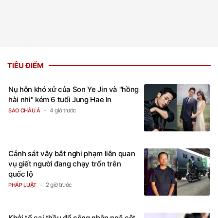
TIÊU ĐIỂM
Nụ hôn khó xử của Son Ye Jin và "hồng
hài nhi" kém 6 tuổi Jung Hae In
4 giờ trước
SAO CHÂU Á
Cảnh sát vây bắt nghi phạm liên quan
vụ giết người đang chạy trốn trên
quốc lộ
2 giờ trước
PHÁP LUẬT
Khởi tố cai thầu để công nhân ngã cột