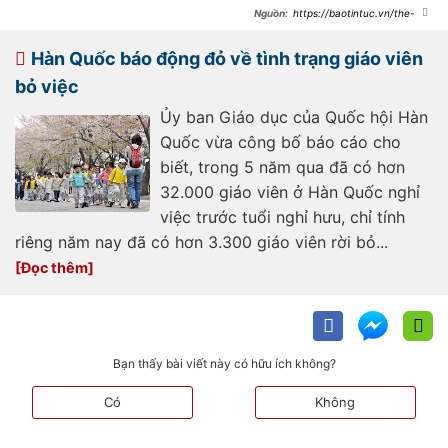
https://baotintuc.vn/the-
gioi/dang-doi-lap-han-quoc-bac-
muc-luong-toi-thieu-danh-rieng-
cho-lao-dong-nuoc-ngoai-
Hàn Quốc báo động đỏ về tình trạng giáo viên
20240910092441675.htm
bỏ việc
Ủy ban Giáo dục của Quốc hội Hàn
Quốc vừa công bố báo cáo cho
biết, trong 5 năm qua đã có hơn
32.000 giáo viên ở Hàn Quốc nghỉ
việc trước tuổi nghỉ hưu, chỉ tính
riêng năm nay đã có hơn 3.300 giáo viên rời bỏ...
Bạn thấy bài viết này có hữu ích không?
Có
Không