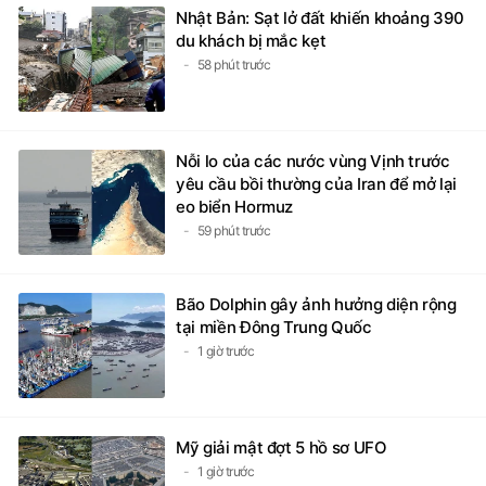
Nhật Bản: Sạt lở đất khiến khoảng 390
du khách bị mắc kẹt
58 phút trước
Nỗi lo của các nước vùng Vịnh trước
yêu cầu bồi thường của Iran để mở lại
eo biển Hormuz
59 phút trước
Bão Dolphin gây ảnh hưởng diện rộng
tại miền Đông Trung Quốc
1 giờ trước
Mỹ giải mật đợt 5 hồ sơ UFO
1 giờ trước