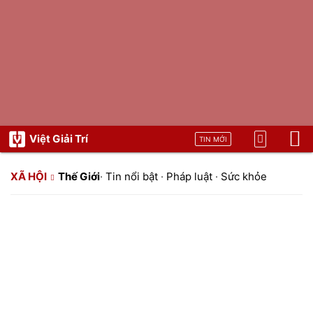
Việt Giải Trí
TIN MỚI
XÃ HỘI
Thế Giới
·
Tin nổi bật
·
Pháp luật
·
Sức khỏe