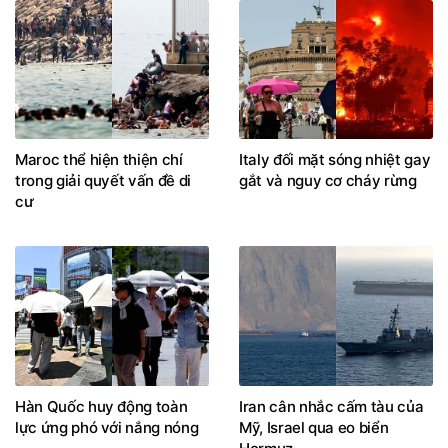
Maroc thể hiện thiện chí
Italy đối mặt sóng nhiệt gay
trong giải quyết vấn đề di
gắt và nguy cơ cháy rừng
cư
Hàn Quốc huy động toàn
Iran cân nhắc cấm tàu của
lực ứng phó với nắng nóng
Mỹ, Israel qua eo biển