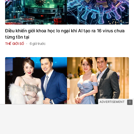
Điều khiến giới khoa học lo ngại khi AI tạo ra 16 virus chưa
từng tồn tại
6 giờ trước
THẾ GIỚI SỐ
Cặp diễn viên phim giờ vàng Việt vừa công khai yêu đã chốt