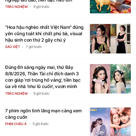
9 giờ trước
TRẮC NGHIỆM
"Hoa hậu nghèo nhất Việt Nam" đứng
yên cũng toát khí chất phú bà, visual
hậu sinh con thứ 2 gây chú ý
7 giờ trước
SAO VIỆT
Đúng 6h sáng ngày mai, thứ Bảy
8/8/2026, Thần Tài chỉ đích danh 3
con giáp 'rơi trúng hố vàng', tiền bạc
ùa về nhà 'như lũ cuốn', vươn mình
thành đại gia trong phút chốc
8 giờ trước
TRẮC NGHIỆM
7 phim ngôn tình lãng mạn càng xem
càng cuốn
5 giờ trước
PHIM CHÂU Á