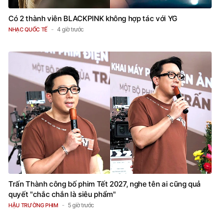
Có 2 thành viên BLACKPINK không hợp tác với YG
4 giờ trước
NHẠC QUỐC TẾ
Trấn Thành công bố phim Tết 2027, nghe tên ai cũng quả
quyết "chắc chắn là siêu phẩm"
5 giờ trước
HẬU TRƯỜNG PHIM