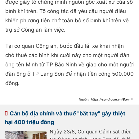
được giấy tờ chứng minh nguồn gốc xuất xứ của số
bình khí trên. Tổ công tác đã yêu cầu người điều
khiển phương tiện chở toàn bộ số bình khí trên về
trụ sở Công an làm việc.
Tại cơ quan Công an, bước đầu lái xe khai nhận
chở thuê các bình khí cười này cho một người đàn
ông tên Minh từ TP Bắc Ninh về giao cho một người
đàn ông ở TP Lạng Sơn để nhận tiền công 500.000
đồng.
https://cand.com.vn/Ban-
tin-113/dang-cho-60-binh-khi-cuoi-
thi-gap-canh-sat-i710511/
Cán bộ địa chính và thuế "bắt tay" gây thiệt
hại 400 triệu đồng
Ngày 23/8, Cơ quan Cảnh sát điều