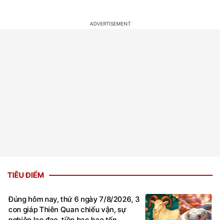
TIÊU ĐIỂM
Đúng hôm nay, thứ 6 ngày 7/8/2026, 3
con giáp Thiên Quan chiếu vận, sự
nghiệp lao đao, tiền bạc hao tốn