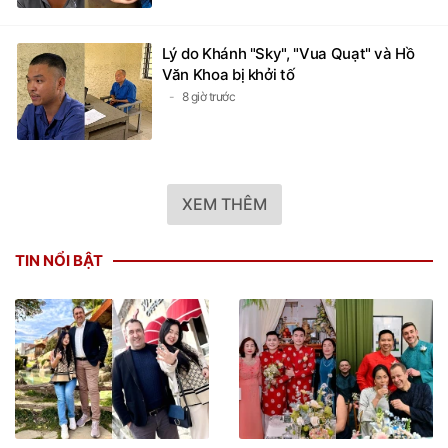
Lý do Khánh "Sky", "Vua Quạt" và Hồ
Văn Khoa bị khởi tố
8 giờ trước
XEM THÊM
TIN NỔI BẬT
Yêu chàng trai Thổ Nhĩ Kỳ
3 đám cưới 'không cô dâu',