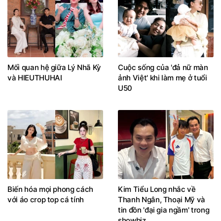
Mối quan hệ giữa Lý Nhã Kỳ
Cuộc sống của 'đả nữ màn
và HIEUTHUHAI
ảnh Việt' khi làm mẹ ở tuổi
U50
Biến hóa mọi phong cách
Kim Tiểu Long nhắc về
với áo crop top cá tính
Thanh Ngân, Thoại Mỹ và
tin đồn 'đại gia ngầm' trong
showbiz