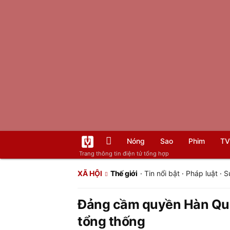
Nóng
Sao
Phim
TV
Trang thông tin điện tử tổng hợp
XÃ HỘI
Thế giới
·
Tin nổi bật
·
Pháp luật
·
S
Đảng cầm quyền Hàn Quốc
tổng thống