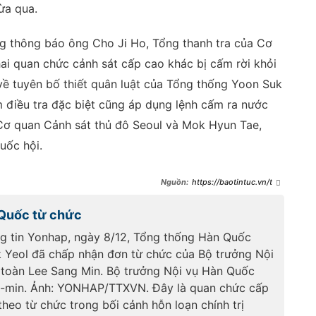
ừa qua.
ng thông báo ông Cho Ji Ho, Tổng thanh tra của Cơ
ai quan chức cảnh sát cấp cao khác bị cấm rời khỏi
về tuyên bố thiết quân luật của Tổng thống Yoon Suk
m điều tra đặc biệt cũng áp dụng lệnh cấm ra nước
 Cơ quan Cảnh sát thủ đô Seoul và Mok Hyun Tae,
uốc hội.
https://baotintuc.vn/the
-gioi/dang-cam-quyen-han-
quoc-chia-re-ve-ke-hoach-tu-
Quốc từ chức
chuc-cua-tong-thong-
20241210101310224.htm
g tin Yonhap, ngày 8/12, Tổng thống Hàn Quốc
 Yeol đã chấp nhận đơn từ chức của Bộ trưởng Nội
 toàn Lee Sang Min. Bộ trưởng Nội vụ Hàn Quốc
-min. Ảnh: YONHAP/TTXVN. Đây là quan chức cấp
theo từ chức trong bối cảnh hỗn loạn chính trị