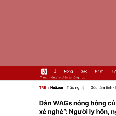
Nóng
Sao
Phim
TV
Trang thông tin điện tử tổng hợp
TRẺ
Netizen
·
Trắc nghiệm
·
Góc tâm tình
·
Dàn WAGs nóng bỏng của
xẻ nghé”: Người ly hôn, n