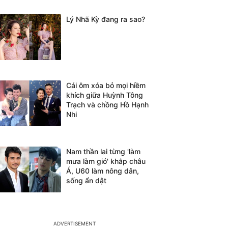
Lý Nhã Kỳ đang ra sao?
Cái ôm xóa bỏ mọi hiềm
khích giữa Huỳnh Tông
Trạch và chồng Hồ Hạnh
Nhi
Nam thần lai từng 'làm
mưa làm gió' khắp châu
Á, U60 làm nông dân,
sống ẩn dật