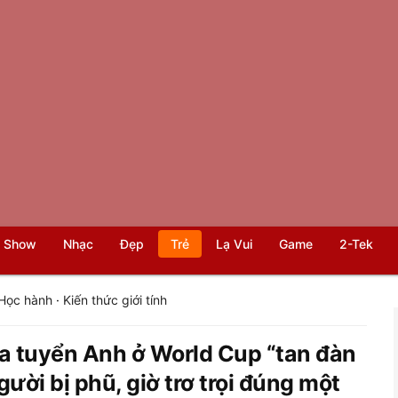
 Show
Nhạc
Đẹp
Trẻ
Lạ Vui
Game
2-Tek
Học hành
·
Kiến thức giới tính
 tuyển Anh ở World Cup “tan đàn
gười bị phũ, giờ trơ trọi đúng một