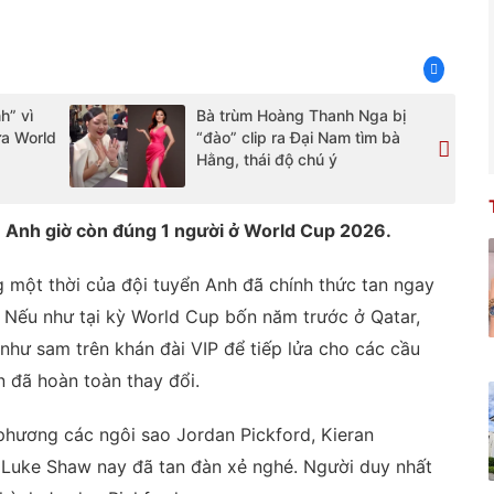
h” vì
Bà trùm Hoàng Thanh Nga bị
ữa World
“đào” clip ra Đại Nam tìm bà
Hằng, thái độ chú ý
n Anh giờ còn đúng 1 người ở World Cup 2026.
một thời của đội tuyển Anh đã chính thức tan ngay
Nếu như tại kỳ World Cup bốn năm trước ở Qatar,
như sam trên khán đài VIP để tiếp lửa cho các cầu
ện đã hoàn toàn thay đổi.
phương các ngôi sao Jordan Pickford, Kieran
à Luke Shaw nay đã tan đàn xẻ nghé.
Người duy nhất