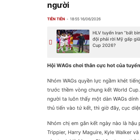
người
TIÊN TIÊN
18:55 16/06/2026
HLV tuyển Iran “bất bìn
đội phải rời Mỹ gấp gi
Cup 2026?
Hội WAGs chơi thân cực hot của tuyể
Nhóm WAGs quyền lực ngầm khét tiếng 
trước thềm vòng chung kết World Cup.
người ta luôn thấy một dàn WAGs dính 
thủ tiến vào tứ kết, thì giờ đây, cục di
Nhóm chị em gắn kết ngày nào là hậu 
Trippier, Harry Maguire, Kyle Walker v