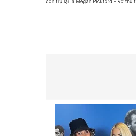
còn trụ lại là Megan Pickford – vợ thủ 