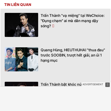
TIN LIÊN QUAN
Trấn Thành "vạ miệng" tại WeChoice:
"Đụng chạm" ai mà dân mạng dậy
sóng?
Quang Hùng, HIEUTHUHAI "thua đau"
trước SOOBIN, trượt hết giải, an ủi 1
hạng mục
Trấn Thành bật khóc nức nở tại
WeChoice Awards 2024, lý do là điều
khiến cả nước xót xa