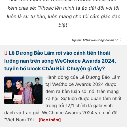
kèm chia sẻ: “Khoác lên mình tà áo dài đối với tôi
luôn là sự tự hào, luôn mang cho tôi cảm giác đặc
biệt”
https://doisongphapluat.ngu
oiduatin.vn/dan-sao-vbiz-sau-
wechoice-awards-2024-soobin-om-
cup-moi-tay-le-duong-bao-lam-
Lê Dương Bảo Lâm rơi vào cảnh tiến thoái
giai-quyet-khung-hoang-con-tran-
thanh-van-tuc-1-dieu-a499055.html
lưỡng nan trên sóng WeChoice Awards 2024,
tuyên bố block Châu Bùi: Chuyện gì đây?
Hành động của Lê Dương Bảo Lâm
tại WeChoice Awards 2024 được
đem ra bàn luận sôi nổi trên mạng
xã hội. Sự kiện được quan tâm nhất
trong tối 12/1 chính là gala vinh
danh và trao giải WeChoice Awards 2024 với chủ đề
"Việt Nam Tôi...