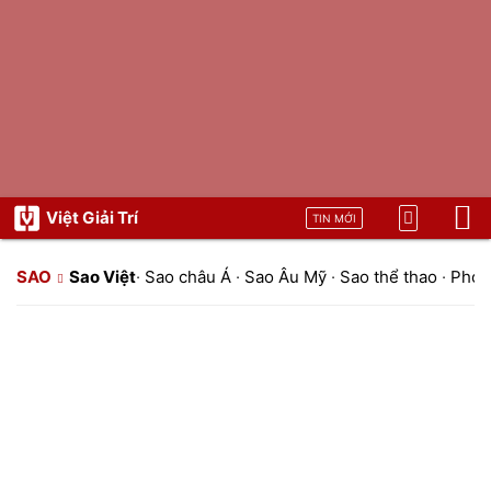
Việt Giải Trí
TIN MỚI
SAO
Sao Việt
·
Sao châu Á
·
Sao Âu Mỹ
·
Sao thể thao
·
Phon