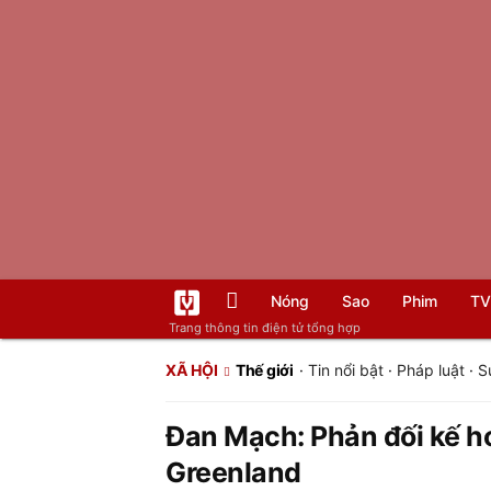
Nóng
Sao
Phim
TV
Trang thông tin điện tử tổng hợp
XÃ HỘI
Thế giới
·
Tin nổi bật
·
Pháp luật
·
S
Đan Mạch: Phản đối kế h
Greenland