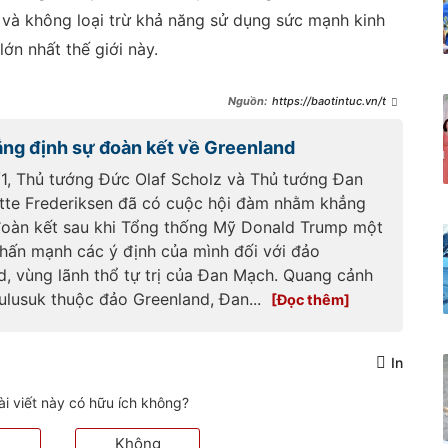
 và không loại trừ khả năng sử dụng sức mạnh kinh
ớn nhất thế giới này.
https://baotintuc.vn/the
-gioi/dan-mach-phan-doi-ke-
hoach-cua-phai-doan-my-den-
ng định sự đoàn kết về Greenland
tham-greenland-
20250325120706189.htm
1, Thủ tướng Đức Olaf Scholz và Thủ tướng Đan
te Frederiksen đã có cuộc hội đàm nhằm khẳng
đoàn kết sau khi Tổng thống Mỹ Donald Trump một
nhấn mạnh các ý định của mình đối với đảo
d, vùng lãnh thổ tự trị của Đan Mạch. Quang cảnh
Kulusuk thuộc đảo Greenland, Đan...
In
ài viết này có hữu ích không?
Không