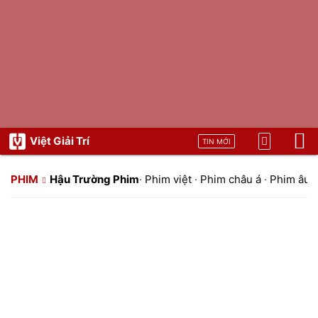
Việt Giải Trí
TIN MỚI
PHIM
Hậu Trường Phim
·
Phim việt
·
Phim châu á
·
Phim âu 