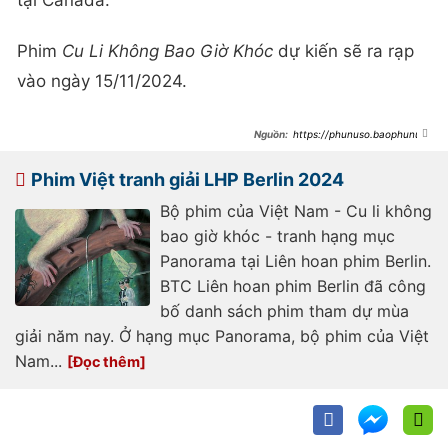
tại Canada.
Phim
Cu Li Không Bao Giờ Khóc
dự kiến sẽ ra rạp
vào ngày 15/11/2024.
https://phunuso.baophunuth
udo.vn/dan-dien-vien-phim-viet-
dat-giai-quoc-te-cu-li-khong-bao-
gio-khoc-qua-ong-kinh-anh-trai-
Phim Việt tranh giải LHP Berlin 2024
thien-minh-
193241022120914419.htm
Bộ phim của Việt Nam - Cu li không
bao giờ khóc - tranh hạng mục
Panorama tại Liên hoan phim Berlin.
BTC Liên hoan phim Berlin đã công
bố danh sách phim tham dự mùa
giải năm nay. Ở hạng mục Panorama, bộ phim của Việt
Nam...