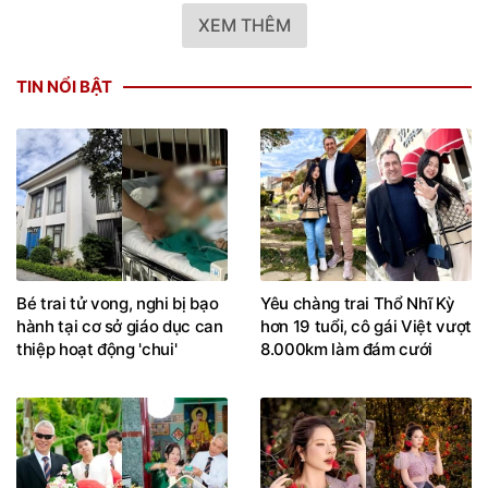
XEM THÊM
TIN NỔI BẬT
Bé trai tử vong, nghi bị bạo
Yêu chàng trai Thổ Nhĩ Kỳ
hành tại cơ sở giáo dục can
hơn 19 tuổi, cô gái Việt vượt
thiệp hoạt động 'chui'
8.000km làm đám cưới