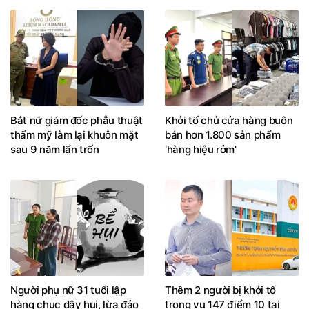
Bắt nữ giám đốc phẫu thuật
Khởi tố chủ cửa hàng buôn
thẩm mỹ làm lại khuôn mặt
bán hơn 1.800 sản phẩm
sau 9 năm lẩn trốn
'hàng hiệu rởm'
Người phụ nữ 31 tuổi lập
Thêm 2 người bị khởi tố
hàng chục dây hụi, lừa đảo
trong vụ 147 điểm 10 tại