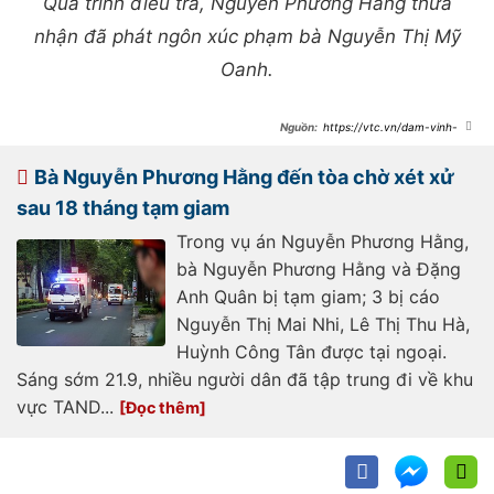
Quá trình điều tra, Nguyễn Phương Hằng thừa
nhận đã phát ngôn xúc phạm bà Nguyễn Thị Mỹ
Oanh.
https://vtc.vn/dam-vinh-
hung-vy-oanh-toi-phien-toa-xet-
xu-nguyen-phuong-hang-
ar821422.html
Bà Nguyễn Phương Hằng đến tòa chờ xét xử
sau 18 tháng tạm giam
Trong vụ án Nguyễn Phương Hằng,
bà Nguyễn Phương Hằng và Đặng
Anh Quân bị tạm giam; 3 bị cáo
Nguyễn Thị Mai Nhi, Lê Thị Thu Hà,
Huỳnh Công Tân được tại ngoại.
Sáng sớm 21.9, nhiều người dân đã tập trung đi về khu
vực TAND...