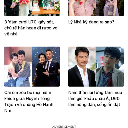
3 'đám cưới U70' gây sốt,
Lý Nhã Kỳ đang ra sao?
chú rể hân hoan đi rước vợ
về nhà
Cái ôm xóa bỏ mọi hiềm
Nam thần lai từng 'làm mưa
khích giữa Huỳnh Tông
làm gió' khắp châu Á, U60
Trạch và chồng Hồ Hạnh
làm nông dân, sống ẩn dật
Nhi