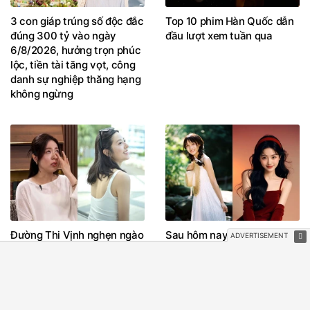
3 con giáp trúng số độc đắc
Top 10 phim Hàn Quốc dẫn
đúng 300 tỷ vào ngày
đầu lượt xem tuần qua
6/8/2026, hưởng trọn phúc
lộc, tiền tài tăng vọt, công
danh sự nghiệp thăng hạng
không ngừng
Đường Thi Vịnh nghẹn ngào
Sau hôm nay, thứ Tư
kể sai lầm quá khứ, hé lộ lý
5/8/2026, vận mệnh xoay
do rời TVB
chuyển, 3 con giáp là 'đệ tử'
của Thần Tài, làm 'sương
sương' mà tiền vàng đầy
két, tiêu xài phủ phê