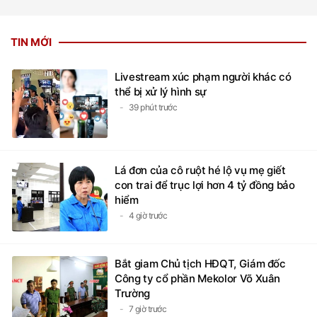
TIN MỚI
Livestream xúc phạm người khác có
thể bị xử lý hình sự
39 phút trước
Lá đơn của cô ruột hé lộ vụ mẹ giết
con trai để trục lợi hơn 4 tỷ đồng bảo
hiểm
4 giờ trước
Bắt giam Chủ tịch HĐQT, Giám đốc
Công ty cổ phần Mekolor Võ Xuân
Trường
7 giờ trước