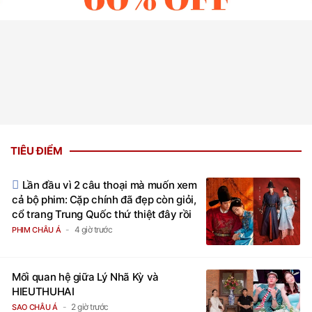
TIÊU ĐIỂM
Lần đầu vì 2 câu thoại mà muốn xem
cả bộ phim: Cặp chính đã đẹp còn giỏi,
cổ trang Trung Quốc thứ thiệt đây rồi
4 giờ trước
PHIM CHÂU Á
Mối quan hệ giữa Lý Nhã Kỳ và
HIEUTHUHAI
2 giờ trước
SAO CHÂU Á