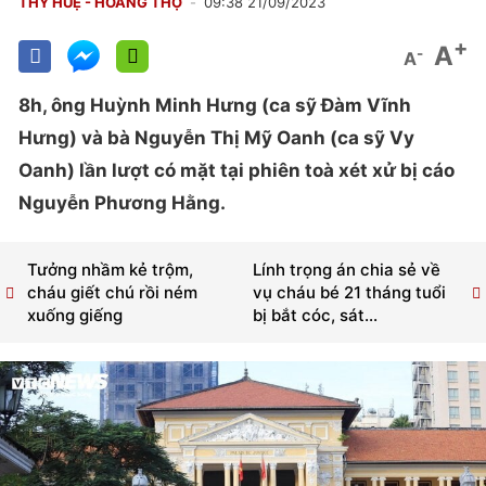
THY HUỆ - HOÀNG THỌ
09:38 21/09/2023
+
A
-
A
8h, ông Huỳnh Minh Hưng (ca sỹ Đàm Vĩnh
Hưng) và bà Nguyễn Thị Mỹ Oanh (ca sỹ Vy
Oanh) lần lượt có mặt tại phiên toà xét xử bị cáo
Nguyễn Phương Hằng.
Tưởng nhầm kẻ trộm,
Lính trọng án chia sẻ về
cháu giết chú rồi ném
vụ cháu bé 21 tháng tuổi
xuống giếng
bị bắt cóc, sát...