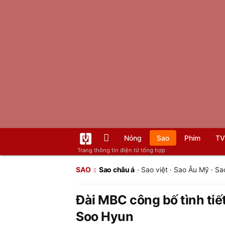
Nóng
Sao
Phim
TV
Trang thông tin điện tử tổng hợp
SAO
Sao châu á
·
Sao việt
·
Sao Âu Mỹ
·
Sa
Đài MBC công bố tình tiế
Soo Hyun