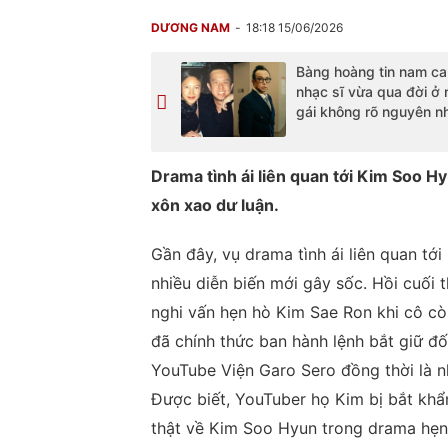
DƯƠNG NAM
18:18 15/06/2026
Bàng hoàng tin nam ca 
nhạc sĩ vừa qua đời ở 
gái không rõ nguyên n
Drama tình ái liên quan tới Kim Soo Hy
xôn xao dư luận.
Gần đây, vụ drama tình ái liên quan t
nhiều diễn biến mới gây sốc. Hồi cuối
nghi vấn hẹn hò Kim Sae Ron khi cô còn
đã chính thức ban hành lệnh bắt giữ đ
YouTube Viện Garo Sero đồng thời là n
Được biết, YouTuber họ Kim bị bắt khẩn
thật về Kim Soo Hyun trong drama hẹn