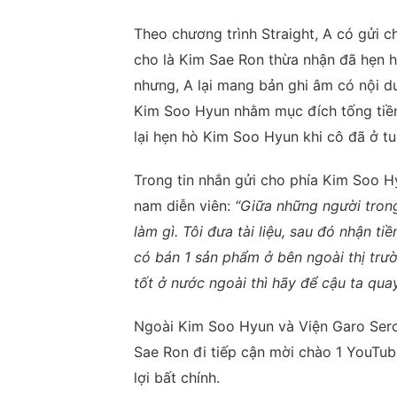
Theo chương trình Straight, A có gửi 
cho là Kim Sae Ron thừa nhận đã hẹn hò
nhưng, A lại mang bản ghi âm có nội d
Kim Soo Hyun nhằm mục đích tống tiền.
lại hẹn hò Kim Soo Hyun khi cô đã ở tu
Trong tin nhắn gửi cho phía Kim Soo H
nam diễn viên:
“Giữa những người trong
làm gì. Tôi đưa tài liệu, sau đó nhận ti
có bán 1 sản phẩm ở bên ngoài thị trư
tốt ở nước ngoài thì hãy để cậu ta quay
Ngoài Kim Soo Hyun và Viện Garo Sero
Sae Ron đi tiếp cận mời chào 1 YouTube
lợi bất chính.