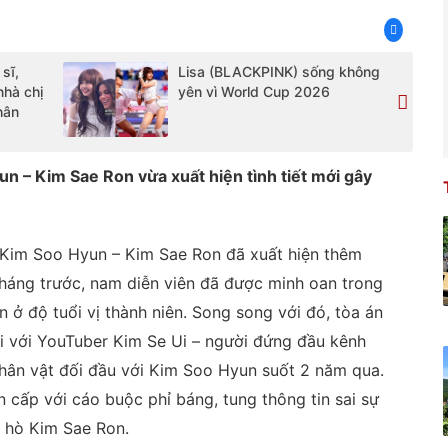
sĩ,
Lisa (BLACKPINK) sống không
nhà chị
yên vì World Cup 2026
hân
un – Kim Sae Ron vừa xuất hiện tình tiết mới gây
ới Kim Soo Hyun – Kim Sae Ron đã xuất hiện thêm
 tháng trước, nam diễn viên đã được minh oan trong
 ở độ tuổi vị thành niên. Song song với đó, tòa án
ối với YouTuber Kim Se Ui – người đứng đầu kênh
hân vật đối đầu với Kim Soo Hyun suốt 2 năm qua.
 cấp với cáo buộc phỉ báng, tung thông tin sai sự
 hò Kim Sae Ron.