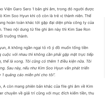
cho Viện Garo Sero 1 bản ghi âm, trong đó người được
 Kim Soo Hyun khi cô còn là trẻ vị thành niên. Thế
ung hoàn toàn khác tới gặp đại diện phía công ty của
 Theo nội dung từ file ghi âm này thì Kim Sae Ron
ổi trưởng thành.
yun, A không ngần ngại tỏ rõ ý đồ muốn tống tiền
 cuộc với nhau thì không cần phải gặp mặt trực tiếp
ền, thế là xong. Tôi cũng có thêm 1 điều kiện nữa. Tôi
ờng. Sau này, nếu như Kim Soo Hyun vẫn phát triển
 1 quảng cáo miễn phí cho tôi”.
, A còn mang phiên bản khác của file ghi âm về Kim
r chuyên về giải trí cũng với mục đích kiếm tiền, thu