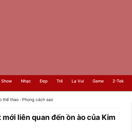
 Show
Nhạc
Đẹp
Trẻ
Lạ Vui
Game
2-Tek
o thể thao
·
Phong cách sao
t mới liên quan đến ồn ào của Kim