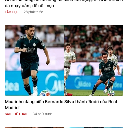
da nhạy cảm, dễ nổi mụn
28 phút trước
LÀM ĐẸP
Mourinho đang biến Bernardo Silva thành 'Rodri của Real
Madrid'
34 phút trước
SAO THỂ THAO