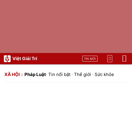
Việt Giải Trí
TIN MỚI
XÃ HỘI
Pháp Luật
·
Tin nổi bật
·
Thế giới
·
Sức khỏe