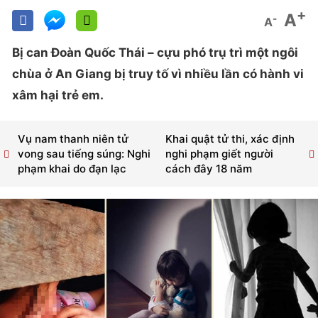
+
A
-
A
Bị can Đoàn Quốc Thái – cựu phó trụ trì một ngôi
chùa ở An Giang bị truy tố vì nhiều lần có hành vi
xâm hại trẻ em.
Vụ nam thanh niên tử
Khai quật tử thi, xác định
vong sau tiếng súng: Nghi
nghi phạm giết người
phạm khai do đạn lạc
cách đây 18 năm