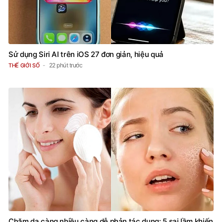
Sử dụng Siri AI trên iOS 27 đơn giản, hiệu quả
22 phút trước
THẾ GIỚI SỐ
Chăm da càng nhiều càng dễ phản tác dụng: 5 sai lầm khiến