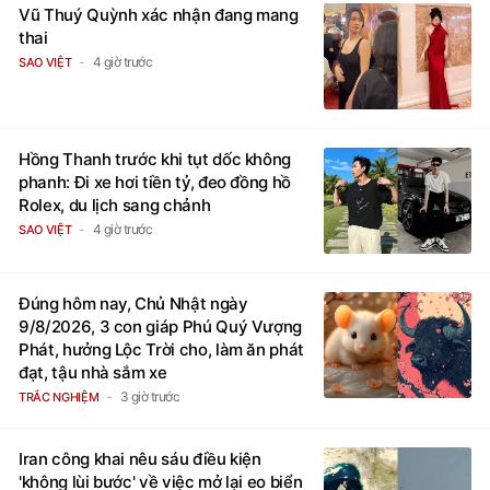
Vũ Thuý Quỳnh xác nhận đang mang
thai
4 giờ trước
SAO VIỆT
Hồng Thanh trước khi tụt dốc không
phanh: Đi xe hơi tiền tỷ, đeo đồng hồ
Rolex, du lịch sang chảnh
4 giờ trước
SAO VIỆT
Đúng hôm nay, Chủ Nhật ngày
9/8/2026, 3 con giáp Phú Quý Vượng
Phát, hưởng Lộc Trời cho, làm ăn phát
đạt, tậu nhà sắm xe
3 giờ trước
TRẮC NGHIỆM
Iran công khai nêu sáu điều kiện
'không lùi bước' về việc mở lại eo biển