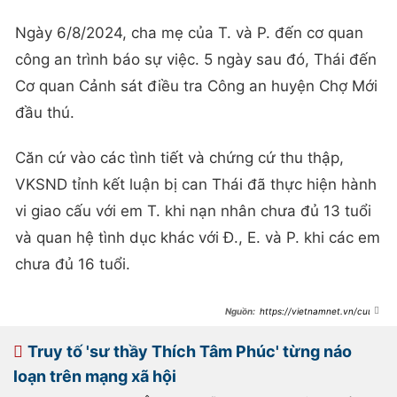
Ngày 6/8/2024, cha mẹ của T. và P. đến cơ quan
công an trình báo sự việc. 5 ngày sau đó, Thái đến
Cơ quan Cảnh sát điều tra Công an huyện Chợ Mới
đầu thú.
Căn cứ vào các tình tiết và chứng cứ thu thập,
VKSND tỉnh kết luận bị can Thái đã thực hiện hành
vi giao cấu với em T. khi nạn nhân chưa đủ 13 tuổi
và quan hệ tình dục khác với Đ., E. và P. khi các em
chưa đủ 16 tuổi.
https://vietnamnet.vn/cuu-
pho-tru-tri-chua-bi-truy-to-vi-
nhieu-lan-xam-hai-4-tre-em-
2370509.html
Truy tố 'sư thầy Thích Tâm Phúc' từng náo
loạn trên mạng xã hội