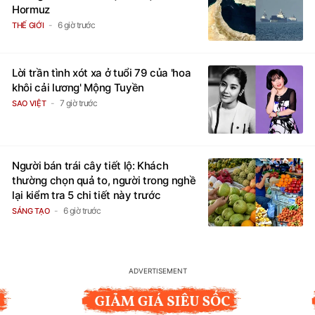
Hormuz
6 giờ trước
THẾ GIỚI
Lời trần tình xót xa ở tuổi 79 của 'hoa
khôi cải lương' Mộng Tuyền
7 giờ trước
SAO VIỆT
Người bán trái cây tiết lộ: Khách
thường chọn quả to, người trong nghề
lại kiểm tra 5 chi tiết này trước
6 giờ trước
SÁNG TẠO