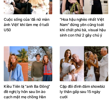
Cuộc sống của 'đả nữ màn
"Hoa hậu nghèo nhất Việt
ảnh Việt' khi làm mẹ ở tuổi
Nam" đứng yên cũng toát
U50
khí chất phú bà, visual hậu
sinh con thứ 2 gây chú ý
Kiều Tiên bị "anh Ba Đông"
Cặp đôi đình đám showbiz
đề nghị ly hôn sau ồn ào
ly thân gấp sau 15 ngày
cạch mặt mẹ chồng Hàn
cưới