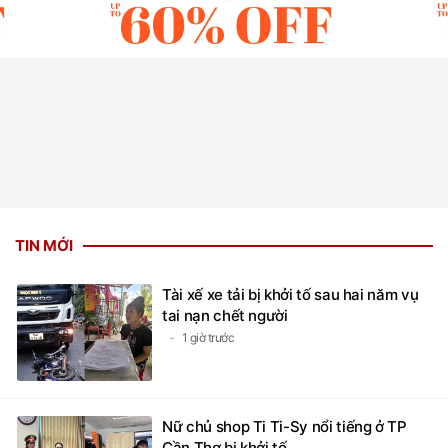
TIN MỚI
Tài xế xe tải bị khởi tố sau hai năm vụ
tai nạn chết người
1 giờ trước
Nữ chủ shop Ti Ti-Sy nổi tiếng ở TP
Cần Thơ bị khởi tố