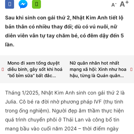
+
A
-
A
Sau khi sinh con gái thứ 2, Nhật Kim Anh tiết lộ
bản thân có nhiều thay đổi; dù có vú nuôi, nữ
diễn viên vẫn tự tay chăm bé, có đêm dậy đến 5
lần.
Mono đi xem tổng duyệt
Nữ quân nhân hot nhất
diễu binh, gây sốt khi hoá
mạng xã hội: Xinh như hoa
“bố bỉm sữa” bất đắc...
hậu, từng là Quán quân...
Tháng 1/2025, Nhật Kim Anh sinh con gái thứ 2 là
Julia. Cô bé ra đời nhờ phương pháp IVF (thụ tinh
trong ống nghiệm). Người đẹp âm thầm thực hiện
quá trình chuyển phôi ở Thái Lan và công bố tin
mang bầu vào cuối năm 2024 – thời điểm ngày