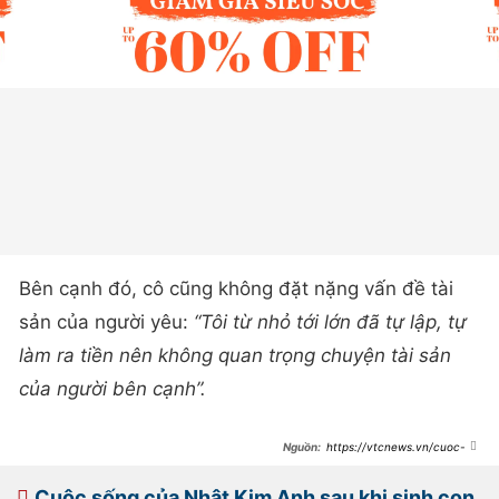
Bên cạnh đó, cô cũng không đặt nặng vấn đề tài
sản của người yêu:
“Tôi từ nhỏ tới lớn đã tự lập, tự
làm ra tiền nên không quan trọng chuyện tài sản
của người bên cạnh”.
https://vtcnews.vn/cuoc-
song-lam-me-bim-sua-o-tuoi-40-
cua-nhat-kim-anh-ar939954.html
Cuộc sống của Nhật Kim Anh sau khi sinh con