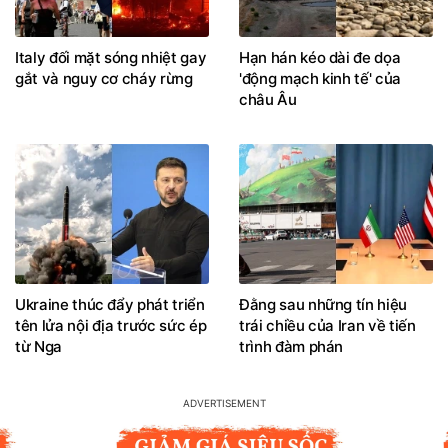
Italy đối mặt sóng nhiệt gay
Hạn hán kéo dài đe dọa
gắt và nguy cơ cháy rừng
'động mạch kinh tế' của
châu Âu
Ukraine thúc đẩy phát triển
Đằng sau những tín hiệu
tên lửa nội địa trước sức ép
trái chiều của Iran về tiến
từ Nga
trình đàm phán