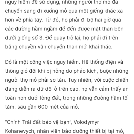
nguy hiểm để sử dụng, những người thợ mỏ đã
chuyển sang đi xuống mỏ qua một giếng khác xa
hơn về phía tây. Từ đó, họ phải đi bộ hai giờ qua
các đường hầm ngầm để đến được mặt than bên
dưới giếng số 3. Để quay trở lại, họ phải đi trên
băng chuyền vận chuyển than mới khai thác.
Đó là một công việc nguy hiểm. Hệ thống điện và
thông gió đôi khi bị hỏng do pháo kích, buộc những
người thợ mỏ phải sơ tán. Tuy nhiên, với cuộc chiến
đang diễn ra dữ dội ở trên cao, họ vẫn cảm thấy an
toàn hơn dưới lòng đất, trong những đường hầm tối
tăm, sâu gần 600 mét của mỏ.
“Chính Trái đất bảo vệ bạn”, Volodymyr
Kohanevych, nhân viên bảo dưỡng thiết bị tại mỏ,