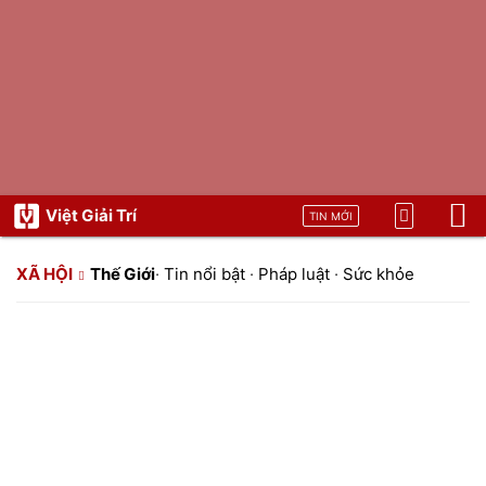
Việt Giải Trí
TIN MỚI
XÃ HỘI
Thế Giới
·
Tin nổi bật
·
Pháp luật
·
Sức khỏe