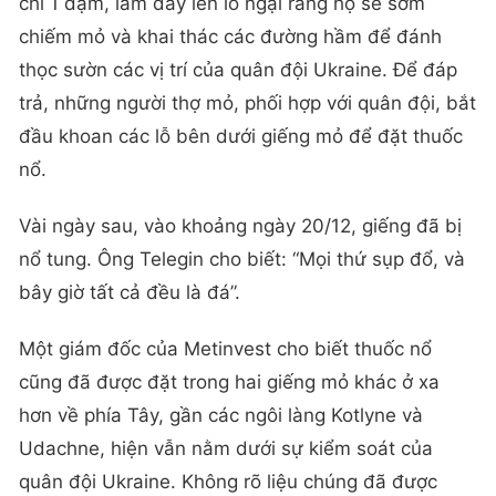
chỉ 1 dặm, làm dấy lên lo ngại rằng họ sẽ sớm
chiếm mỏ và khai thác các đường hầm để đánh
thọc sườn các vị trí của quân đội Ukraine. Để đáp
trả, những người thợ mỏ, phối hợp với quân đội, bắt
đầu khoan các lỗ bên dưới giếng mỏ để đặt thuốc
nổ.
Vài ngày sau, vào khoảng ngày 20/12, giếng đã bị
nổ tung. Ông Telegin cho biết: “Mọi thứ sụp đổ, và
bây giờ tất cả đều là đá”.
Một giám đốc của Metinvest cho biết thuốc nổ
cũng đã được đặt trong hai giếng mỏ khác ở xa
hơn về phía Tây, gần các ngôi làng Kotlyne và
Udachne, hiện vẫn nằm dưới sự kiểm soát của
quân đội Ukraine. Không rõ liệu chúng đã được